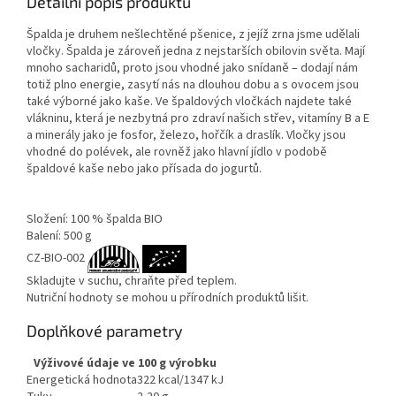
Detailní popis produktu
Špalda je druhem nešlechtěné pšenice, z jejíž zrna jsme udělali
vločky. Špalda je zároveň jedna z nejstarších obilovin světa. Mají
mnoho sacharidů, proto jsou vhodné jako snídaně – dodají nám
totiž plno energie, zasytí nás na dlouhou dobu a s ovocem jsou
také výborné jako kaše. Ve špaldových vločkách najdete také
vlákninu, která je nezbytná pro zdraví našich střev, vitamíny B a E
a minerály jako je fosfor, železo, hořčík a draslík. Vločky jsou
vhodné do polévek, ale rovněž jako hlavní jídlo v podobě
špaldové kaše nebo jako přísada do jogurtů.
Složení: 100 % špalda BIO
Balení: 500 g
CZ-BIO-002
Skladujte v suchu, chraňte před teplem.
Nutriční hodnoty se mohou u přírodních produktů lišit.
Doplňkové parametry
Výživové údaje ve 100 g výrobku
Energetická hodnota
322 kcal/1347 kJ