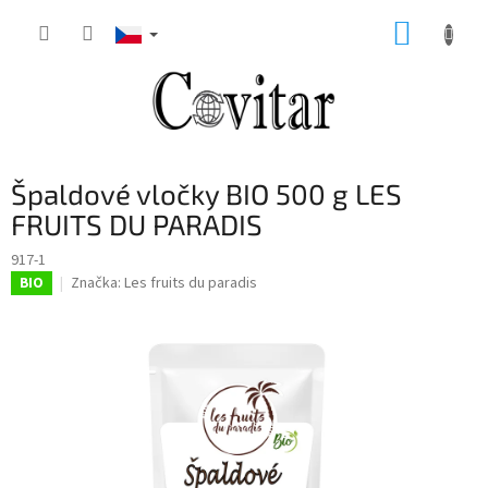
Přejít
NÁKUP
na
obsah
KOŠÍK
Špaldové vločky BIO 500 g LES
FRUITS DU PARADIS
917-1
Značka:
Les fruits du paradis
BIO