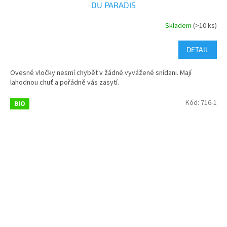
DU PARADIS
Skladem
(>10 ks)
DETAIL
Ovesné vločky nesmí chybět v žádné vyvážené snídani. Mají
lahodnou chuť a pořádně vás zasytí.
Kód:
716-1
BIO