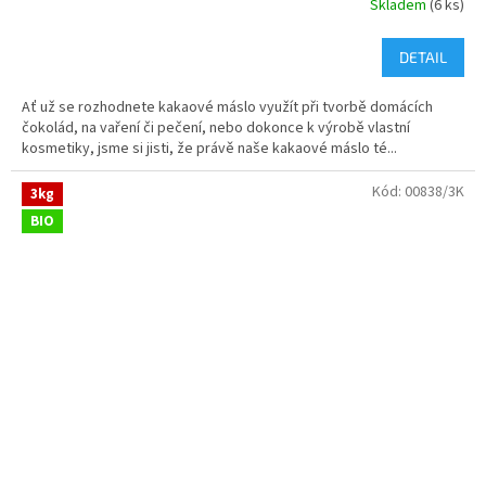
Skladem
(6 ks)
DETAIL
Ať už se rozhodnete kakaové máslo využít při tvorbě domácích
čokolád, na vaření či pečení, nebo dokonce k výrobě vlastní
kosmetiky, jsme si jisti, že právě naše kakaové máslo té...
Kód:
00838/3K
3kg
BIO