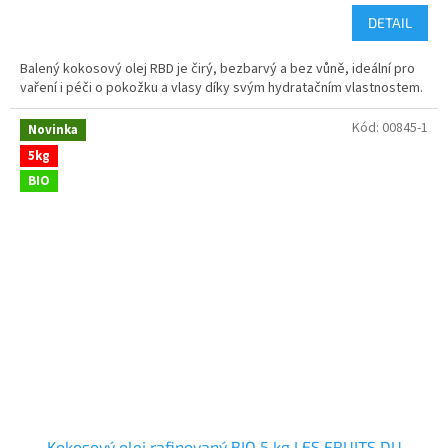
DETAIL
Balený kokosový olej RBD je čirý, bezbarvý a bez vůně, ideální pro
vaření i péči o pokožku a vlasy díky svým hydratačním vlastnostem.
Kód:
00845-1
Novinka
5kg
BIO
Kokosový olej rafinovaný BIO 5 kg LES FRUITS DU