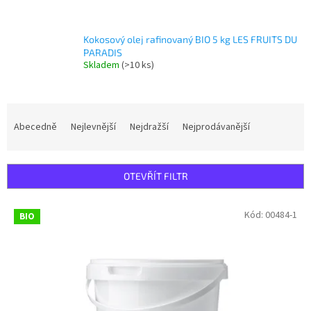
Kokosový olej rafinovaný BIO 5 kg LES FRUITS DU
PARADIS
Skladem
(>10 ks)
Ř
a
Abecedně
Nejlevnější
Nejdražší
Nejprodávanější
z
e
n
OTEVŘÍT FILTR
í
p
V
Kód:
00484-1
r
BIO
ý
o
p
d
i
u
s
k
p
t
r
ů