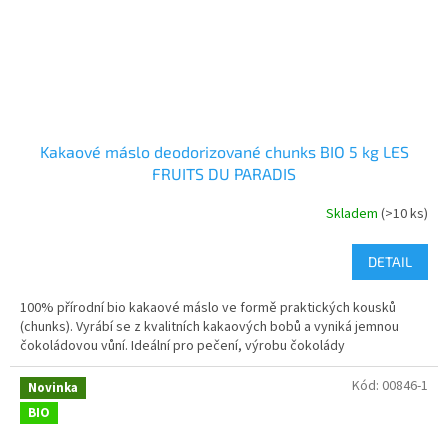
Kakaové máslo deodorizované chunks BIO 5 kg LES
FRUITS DU PARADIS
Skladem
(>10 ks)
DETAIL
100% přírodní bio kakaové máslo ve formě praktických kousků
(chunks). Vyrábí se z kvalitních kakaových bobů a vyniká jemnou
čokoládovou vůní. Ideální pro pečení, výrobu čokolády
Kód:
00846-1
Novinka
BIO