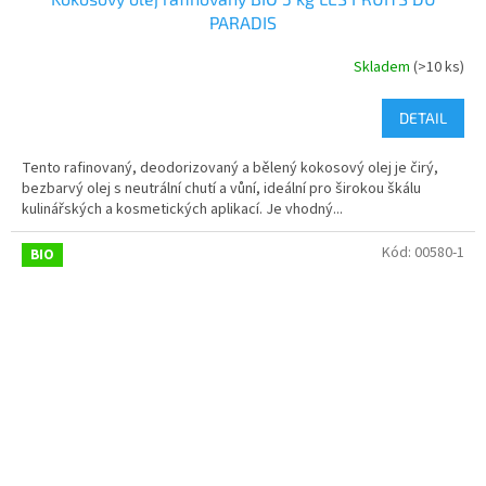
PARADIS
Skladem
(>10 ks)
DETAIL
Tento rafinovaný, deodorizovaný a bělený kokosový olej je čirý,
bezbarvý olej s neutrální chutí a vůní, ideální pro širokou škálu
kulinářských a kosmetických aplikací. Je vhodný...
Kód:
00580-1
BIO