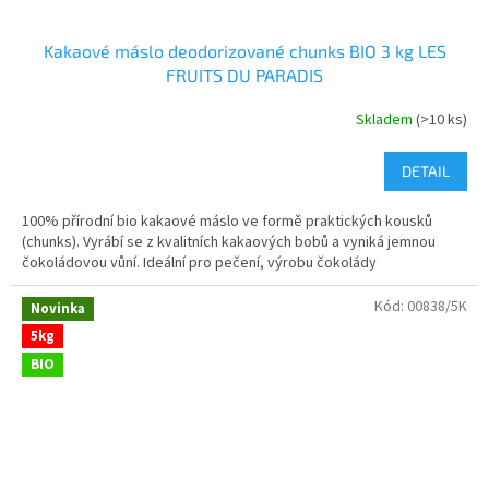
Kakaové máslo deodorizované chunks BIO 3 kg LES
FRUITS DU PARADIS
Skladem
(>10 ks)
DETAIL
100% přírodní bio kakaové máslo ve formě praktických kousků
(chunks). Vyrábí se z kvalitních kakaových bobů a vyniká jemnou
čokoládovou vůní. Ideální pro pečení, výrobu čokolády
Kód:
00838/5K
Novinka
5kg
BIO