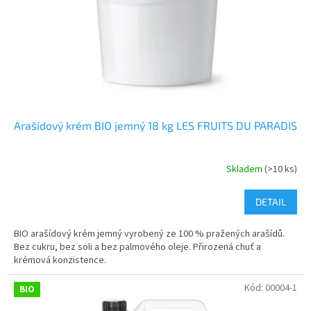
o
d
u
k
t
ů
Arašídový krém BIO jemný 18 kg LES FRUITS DU PARADIS
Skladem
(>10 ks)
DETAIL
BIO arašídový krém jemný vyrobený ze 100 % pražených arašídů.
Bez cukru, bez soli a bez palmového oleje. Přirozená chuť a
krémová konzistence.
Kód:
00004-1
BIO