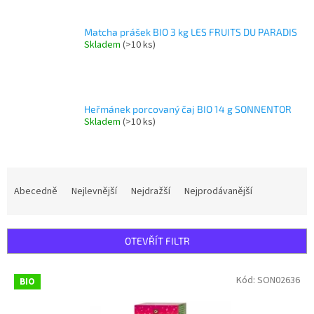
Matcha prášek BIO 3 kg LES FRUITS DU PARADIS
Skladem
(>10 ks)
Heřmánek porcovaný čaj BIO 14 g SONNENTOR
Skladem
(>10 ks)
Ř
a
Abecedně
Nejlevnější
Nejdražší
Nejprodávanější
z
e
n
OTEVŘÍT FILTR
í
p
V
Kód:
SON02636
r
BIO
ý
o
p
d