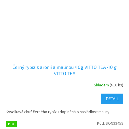
Černý rybíz s arónií a malinou 40g VITTO TEA 40 g
VITTO TEA
Skladem
(>10 ks)
DETAIL
Kyselkavá chuť černého rybízu doplněná o nasládlost maliny.
Kód:
SON33459
BIO