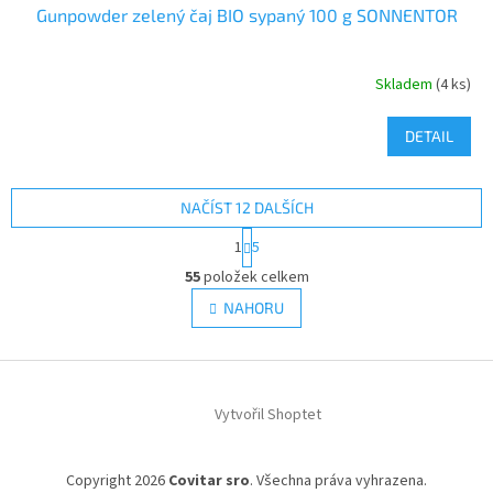
Gunpowder zelený čaj BIO sypaný 100 g SONNENTOR
Skladem
(4 ks)
DETAIL
NAČÍST 12 DALŠÍCH
S
1
5
t
O
r
55
položek celkem
v
á
l
NAHORU
n
á
k
d
o
v
Z
a
á
c
á
n
í
Vytvořil Shoptet
p
í
p
a
r
t
v
Copyright 2026
Covitar sro
. Všechna práva vyhrazena.
í