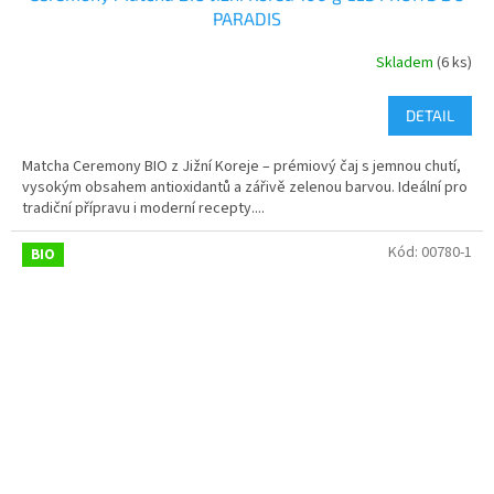
PARADIS
Skladem
(6 ks)
DETAIL
Matcha Ceremony BIO z Jižní Koreje – prémiový čaj s jemnou chutí,
vysokým obsahem antioxidantů a zářivě zelenou barvou. Ideální pro
tradiční přípravu i moderní recepty....
Kód:
00780-1
BIO