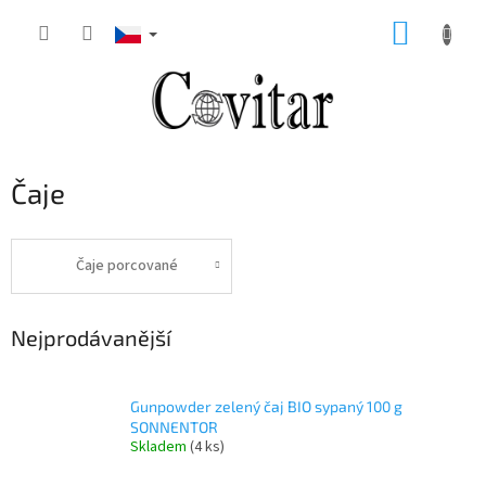
Přejít
NÁKUP
na
obsah
KOŠÍK
Čaje
Čaje porcované
Nejprodávanější
Gunpowder zelený čaj BIO sypaný 100 g
SONNENTOR
Skladem
(4 ks)