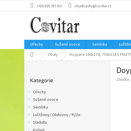
Přejít
+420 605 397 637
objednavky@covitar.cz
na
obsah
Ořechy
Sušené ovoce
Semínka
Luštěn
Domů
Obaly
Doypack 160x270, 750ml LES FRUIT
P
Doy
o
Přeskočit
s
Značka:
Kategorie
kategorie
t
r
Ořechy
a
Sušené ovoce
n
Semínka
n
í
Luštěniny/ Obiloviny / Rýže
p
Sladidla
a
Koření