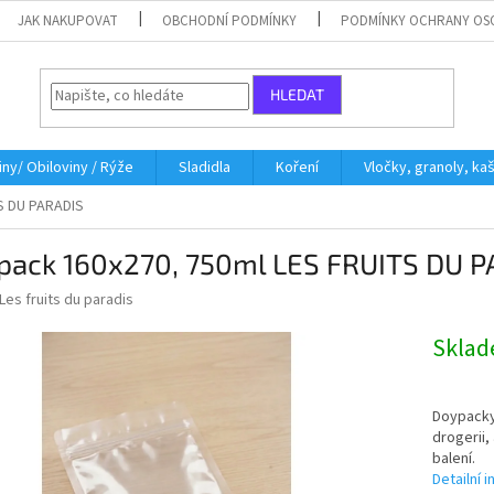
JAK NAKUPOVAT
OBCHODNÍ PODMÍNKY
PODMÍNKY OCHRANY OS
HLEDAT
iny/ Obiloviny / Rýže
Sladidla
Koření
Vločky, granoly, ka
S DU PARADIS
pack 160x270, 750ml LES FRUITS DU 
Les fruits du paradis
Skla
Doypacky 
drogerii, 
balení.
Detailní 