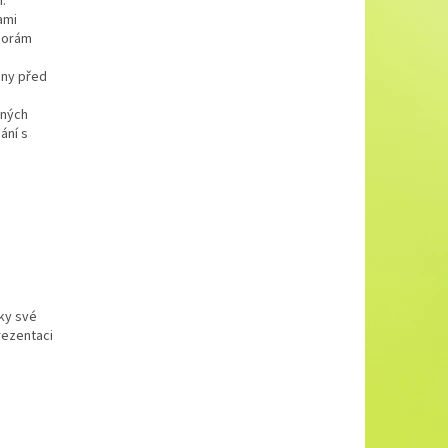
.
ami
sporám
iny před
lných
ání s
íky své
rezentaci