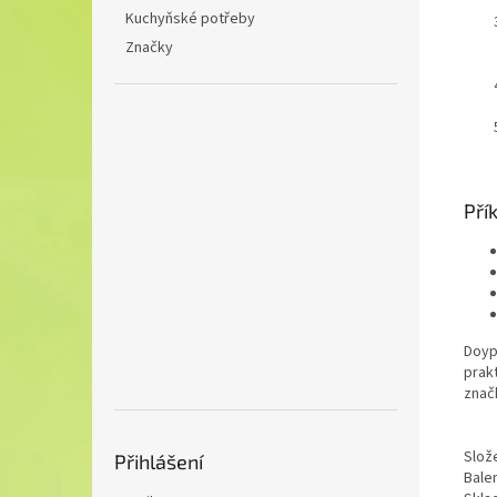
Kuchyňské potřeby
Značky
Pří
Doyp
prak
znač
Slože
Přihlášení
Balen