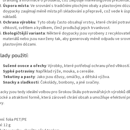
branding a informace o produktu, což zlepšuje marketingovou prezentaci
Úspora místa
: Ve srovnání s tradičními plochými obaly a plastovými dóz
doypacky zaujímají méně místa při skladování a přepravě, což vede k ú
nákladů.
Ochrana výrobku
: Tyto obaly často obsahují vrstvy, které chrání potrav
vlhkostí, světlem a kyslíkem, čímž prodlužují jejich trvanlivost.
Ekologičtější varianta
: Některé doypacky jsou vyrobeny z recyklovate
materiálů nebo jsou navrženy tak, aby generovaly méně odpadu ve srovn
plastovými dózami.
klady použití:
Sušené ovoce a ořechy
: Výrobky, které potřebují ochranu před vlhkostí.
Sypké potraviny
: Například rýže, mouka, a cereálie.
Tekutiny a pasty
: Jako jsou džusy, omáčky, a dětská výživa.
Snacky a sladkosti
: Čokolády, bonbony, a jiné svačiny.
acky jsou tedy ideální volbou pro širokou škálu potravinářských výrobků d
tické a atraktivní formě, která zároveň chrání obsah a umožňuje efektivní p
ky.
ní: folia PET/PE
í: 12 g