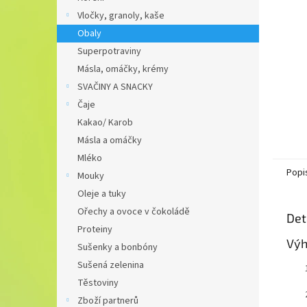
n
Vločky, granoly, kaše
e
Obaly
l
Superpotraviny
Másla, omáčky, krémy
SVAČINY A SNACKY
Čaje
Kakao/ Karob
Másla a omáčky
Mléko
Popi
Mouky
Oleje a tuky
Ořechy a ovoce v čokoládě
Det
Proteiny
Výh
Sušenky a bonbóny
Sušená zelenina
Těstoviny
Zboží partnerů