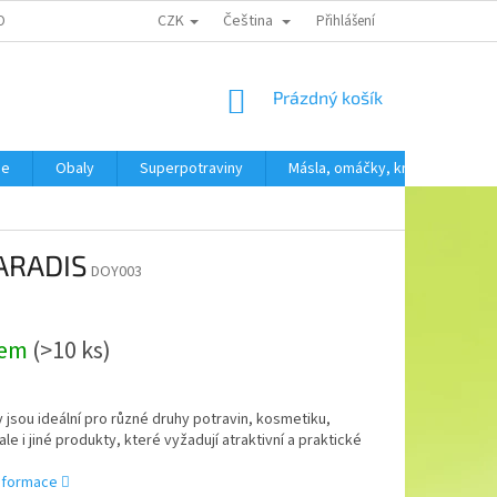
CZK
Čeština
OBNÍCH ÚDAJŮ
Přihlášení
NÁKUPNÍ
Prázdný košík
KOŠÍK
še
Obaly
Superpotraviny
Másla, omáčky, krémy
SV
PARADIS
DOY003
dem
(>10 ks)
jsou ideální pro různé druhy potravin, kosmetiku,
ale i jiné produkty, které vyžadují atraktivní a praktické
informace