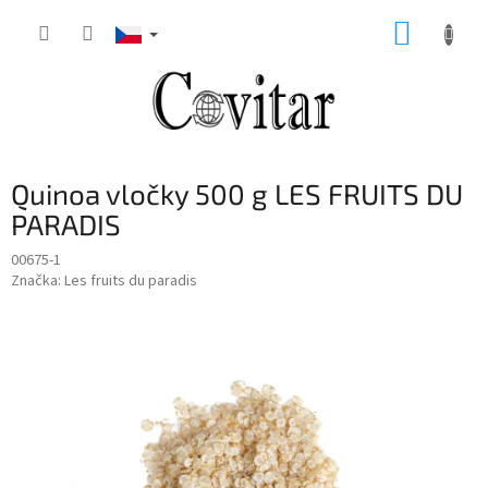
Přejít
NÁKUP
na
obsah
KOŠÍK
Quinoa vločky 500 g LES FRUITS DU
PARADIS
00675-1
Značka:
Les fruits du paradis