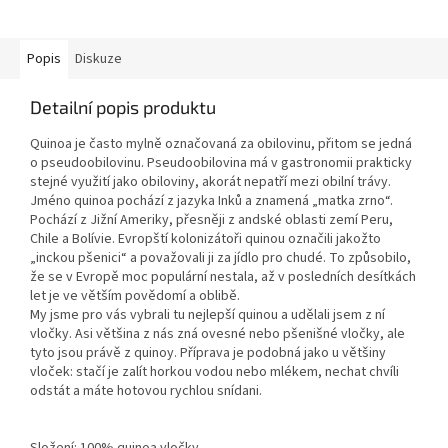
Popis
Diskuze
Detailní popis produktu
Quinoa je často mylně označovaná za obilovinu, přitom se jedná
o pseudoobilovinu. Pseudoobilovina má v gastronomii prakticky
stejné využití jako obiloviny, akorát nepatří mezi obilní trávy.
Jméno quinoa pochází z jazyka Inků a znamená „matka zrno“.
Pochází z Jižní Ameriky, přesněji z andské oblasti zemí Peru,
Chile a Bolívie. Evropští kolonizátoři quinou označili jakožto
„inckou pšenici“ a považovali ji za jídlo pro chudé. To způsobilo,
že se v Evropě moc populární nestala, až v posledních desítkách
let je ve větším povědomí a oblibě.
My jsme pro vás vybrali tu nejlepší quinou a udělali jsem z ní
vločky. Asi většina z nás zná ovesné nebo pšenišné vločky, ale
tyto jsou právě z quinoy. Příprava je podobná jako u většiny
vloček: stačí je zalít horkou vodou nebo mlékem, nechat chvíli
odstát a máte hotovou rychlou snídani.