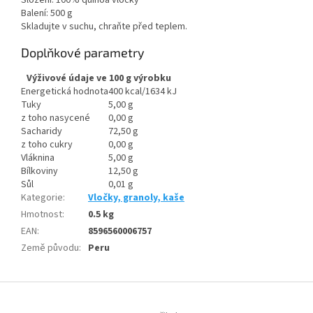
Složení: 100% quinoa vločky
Balení: 500 g
Skladujte v suchu, chraňte před teplem.
Doplňkové parametry
Výživové údaje ve 100 g výrobku
Energetická hodnota
400 kcal/1634 kJ
Tuky
5,00 g
z toho nasycené
0,00 g
Sacharidy
72,50 g
z toho cukry
0,00 g
Vláknina
5,00 g
Bílkoviny
12,50 g
Sůl
0,01 g
Kategorie
:
Vločky, granoly, kaše
Hmotnost
:
0.5 kg
EAN
:
8596560006757
Země původu
:
Peru
Z
á