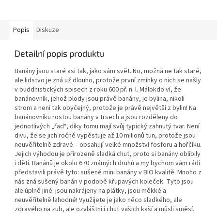
Popis
Diskuze
Detailní popis produktu
Banány jsou staré asi tak, jako sám svět. No, možná ne tak staré,
ale lidstvo je zná už dlouho, protože první zmínky o nich se našly
v buddhistických spisech z roku 600 př. n. l. Málokdo ví, že
banánovník, jehož plody jsou právě banány, je bylina, nikoli
strom a není tak obyčejný, protože je právě největší z bylin! Na
banánovníku rostou banány v trsech a jsou rozděleny do
jednotlivých „řad“, díky tomu mají svůj typický zahnutý tvar. Není
divu, že se jich ročně vypěstuje až 10 milionů tun, protože jsou
neuvěřitelně zdravé – obsahují velké množství fosforu a hořčíku.
Jejich výhodou je přirozeně sladká chuť, proto si banány oblíbily
i děti. Banánů je okolo 670 známých druhů a my bychom vám rádi
představili právě tyto: sušené mini banány v BIO kvalitě. Mnoho z
nás zná sušený banán v podobě křupavých koleček. Tyto jsou
ale úplně jiné: jsou nakrájeny na plátky, jsou měkké a
neuvěřitelně lahodné! Využijete je jako něco sladkého, ale
zdravého na zub, ale ozvláštní i chuť vašich kaší a müsli směsí.