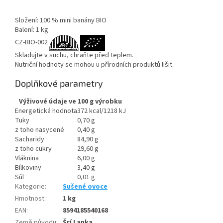
Složení: 100 % mini banány BIO
Balení: 1 kg
CZ-BIO-002
Skladujte v suchu, chraňte před teplem.
Nutriční hodnoty se mohou u přírodních produktů lišit.
Doplňkové parametry
Výživové údaje ve 100 g výrobku
Energetická hodnota
372 kcal/1218 kJ
Tuky
0,70 g
z toho nasycené
0,40 g
Sacharidy
84,90 g
z toho cukry
29,60 g
Vláknina
6,00 g
Bílkoviny
3,40 g
Sůl
0,01 g
Kategorie
:
Sušené ovoce
Hmotnost
:
1 kg
EAN
:
8594185540168
Země původu
:
Šrí Lanka