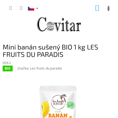
Přejít
NÁKUP
na
obsah
KOŠÍK
Mini banán sušený BIO 1 kg LES
FRUITS DU PARADIS
016-1
Značka:
Les fruits du paradis
BIO