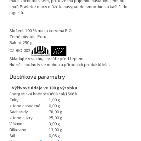
maca zachutná všem, protože má příjemně nasládlou jemnou
chuť. Prášek z macy můžete nasypat do smoothies a kaší či do
jogurtů.
Složení: 100 % maca červená BIO
Země původu: Peru
Balení: 250 g
CZ-BIO-002
Skladujte v suchu, chraňte před teplem.
Nutriční hodnoty se mohou u přírodních produktů lišit.
Doplňkové parametry
Výživové údaje ve 100 g výrobku
Energetická hodnota
360 kcal/1506 kJ
Tuky
1,00 g
z toho nasycené
0,00 g
Sacharidy
78,00 g
z toho cukry
25,00 g
Vláknina
3,00 g
Bílkoviny
13,00 g
Sůl
0,06 g