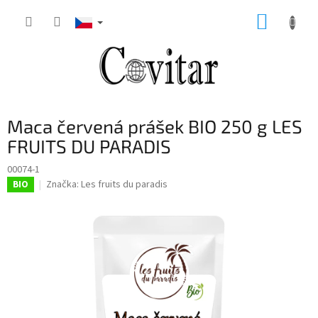
Přejít
NÁKUP
na
obsah
KOŠÍK
Maca červená prášek BIO 250 g LES
FRUITS DU PARADIS
00074-1
Značka:
Les fruits du paradis
BIO