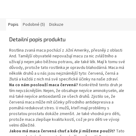
Popis
Podobné (5)
Diskuze
Detailní popis produktu
Rostlina zvaná maca pochází z Jižní Ameriky, přesněji z oblasti
And. Tamější obyvatelé nepovažují macu za nic zvláštního a
užívají ji nejen jako běžnou potravu, ale také lék. Mají k tomu své
důvody, protože tato rostlinka je opravdu blahodárná. Maca má
několik druhů a u nás jsou nejznámější tyto: červená, černá a
žlutá a každá z nich má své specifické účinky na naše zdraví.
Na co nám poslouží maca červená?
Konkrétně tento druh je
tím nejvzácnějším. Nejen, že obsahuje nejvíce aminokyselin, ale
má také nejvíce antioxidantů ze všech druhů. Zjistilo se, že
červená maca může mít účinky přírodního antidepresiva a
pomáhá redukovat stres. U mužů, kteří mají problémy s
prostatou prostatu dokáže zmenšit. Je také vhodná pro děti,
protože maca zlepšuje kvalitu kostí, což je pro děti ve vývoji
velmi důležité.
Jakou má maca červená chuť a kde ji můžeme použít?
Tato