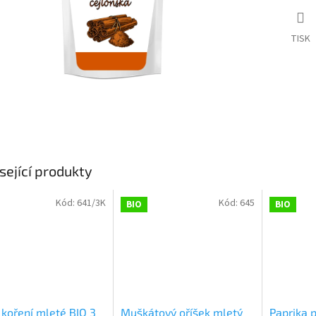
TISK
sející produkty
Kód:
641/3K
Kód:
645
BIO
BIO
 koření mleté BIO 3
Muškátový oříšek mletý
Paprika 