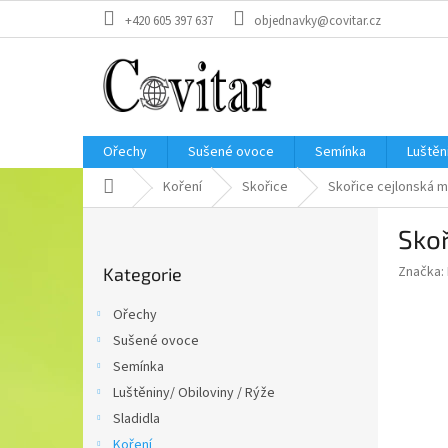
Přejít
+420 605 397 637
objednavky@covitar.cz
na
obsah
Ořechy
Sušené ovoce
Semínka
Luštěn
Domů
Koření
Skořice
Skořice cejlonská m
P
Sko
o
Přeskočit
s
Značka:
Kategorie
kategorie
t
r
Ořechy
a
Sušené ovoce
n
Semínka
n
í
Luštěniny/ Obiloviny / Rýže
p
Sladidla
a
Koření