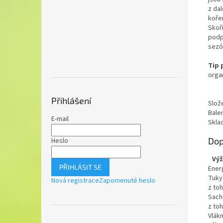
z dal
kořen
Skoř
podpo
sezó
Tip 
orga
Přihlášení
Slož
Balen
E-mail
Skla
Dop
Heslo
Výž
PŘIHLÁSIT SE
Ener
Tuky
Nová registrace
Zapomenuté heslo
z to
Sach
z to
Vlákn