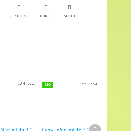
ZEPTAT SE
HLÍDAT
SDÍLET
Kód:
666-1
Kód:
644-1
BIO
Další
pálivá mletá BIO
Curry koření mleté BIO