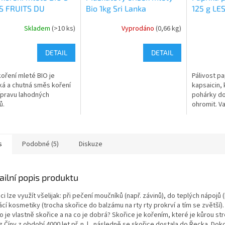
ES FRUITS DU
Bio 1kg Sri Lanka
125 g LE
DIS
PARADIS
Skladem
(>10 ks)
Vyprodáno
(0,66 kg)
DETAIL
DETAIL
koření mleté BIO je
Pálivost pa
ká a chutná směs koření
kapsaicin,
ípravu lahodných
pohárky d
ů.
ohromit. Va
ocení, pro
nepřebern
antioxidant
s
Podobné (5)
Diskuze
ailní popis produktu
ci lze využít všelijak: při pečení moučníků (např. závinů), do teplých nápojů
í kosmetiky (trocha skořice do balzámu na rty rty prokrví a tím se zvětší).
o je vlastně skořice a na co je dobrá? Skořice je kořením, které je kůrou s
z Číny z období 4000 let př. n. l., následně se skořice dostala do Řecka. Do