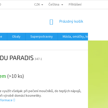
CZK
Čeština
OBNÍCH ÚDAJŮ
Přihlášení
NÁKUPNÍ
Prázdný košík
KOŠÍK
še
Obaly
Superpotraviny
Másla, omáčky, krémy
SV
S DU PARADIS
347-1
dem
(>10 ks)
ze využít všelijak: při pečení moučníků, do teplých nápojů,
při výrobě domácí kosmetiky.
informace