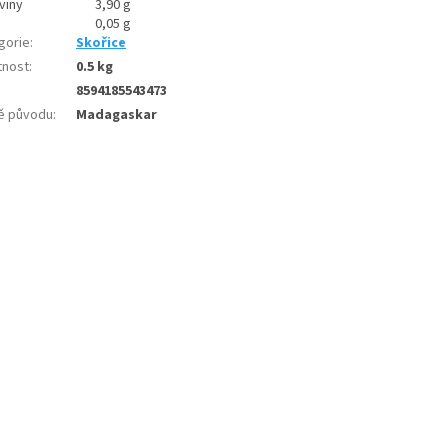
viny
3,90 g
0,05 g
gorie
:
Skořice
nost
:
0.5 kg
8594185543473
ě původu
:
Madagaskar