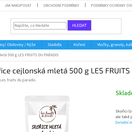
JAK NAKUPOVAT
OBCHODNÍ PODMÍNKY
PODMÍNKY OCHRANY OS
HLEDAT
iny/ Obiloviny / Rýže
Sladidla
Koření
Vločky, granoly, ka
letá 500 g LES FRUITS DU PARADIS
řice cejlonská mletá 500 g LES FRUIT
Les fruits du paradis
Skla
Skořici l
ale také 
Detailní 