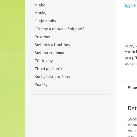
kg L
Mléko
PARA
Mouky
Oleje a tuky
Ořechy a ovoce v čokoládě
Proteiny
Sušenky a bonbóny
Curry 
exotic
Sušená zelenina
pro př
Těstoviny
pokrm
Zboží partnerů
Kuchyňské potřeby
Značky
Popi
Det
Skoři
domác
Ale c
jsou 