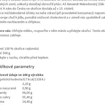
ekých zemí, odkud ji donášejí obrovští ptáci. Až Alexandr Makedonský (žák 
í. K nám do Česka se skořice dostala až v 15. století.
ice má blahodárné účinky na naše zdraví (při pravidelné konzumaci): napom
ruje chuť k jídlu, pomáhá snižovat cholesterol a v zimně nás spolehlivě za
nním nachlazením a chřipkou.
pro vás:
Ohřejte mléko, rozpusťte v něm máslo a přidejte skořici. Tento elixí
nismus zahřeje.
ení: 100 % skořice cejlonská
í: 500 g
dujte v suchu, chraňte před teplem.
lňkové parametry
ivové údaje ve 100 g výrobku
getická hodnota
317 kcal/1326 kJ
3,20 g
ho nasycené
0,90 g
aridy
56,00 g
ho cukry
55,40 g
ina
24,40 g