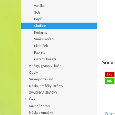
n
Vanilka
e
Soli
l
Pepř
Skořice
Kurkuma
Směsi koření
Hřebíček
Paprika
Ostatní koření
Souvi
Vločky, granoly, kaše
Obaly
3kg
Superpotraviny
BIO
Másla, omáčky, krémy
SVAČINY A SNACKY
Čaje
Kakao/ Karob
Másla a omáčky
Curry