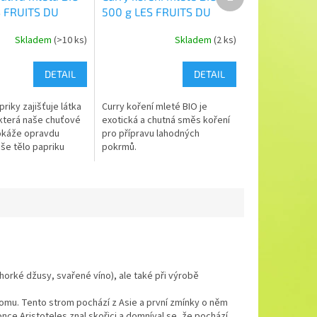
produkt
S FRUITS DU
500 g LES FRUITS DU
PARADIS
Skladem
(>10 ks)
Skladem
(2 ks)
DETAIL
DETAIL
priky zajišťuje látka
Curry koření mleté BIO je
 která naše chuťové
exotická a chutná směs koření
okáže opravdu
pro přípravu lahodných
še tělo papriku
pokrmů.
tože obsahuje
é množství
ů.
 (horké džusy, svařené víno), ale také při výrobě
tromu. Tento strom pochází z Asie a první zmínky o něm
konce Aristoteles znal skořici a domníval se, že pochází