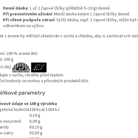
Denní dávka
: 1 až 2 čajové lžičky (přibližně 5–10 g) denně.
Při preventivním užívání
: Menší dávka kolem 1 čajové lžičky denně.
Při cílené podpoře zdraví
: Vyšší dávka, např. 2 čajové lžičky, může bý
odborníkem na výživu.
k z aronie by měl být skladován v suchu a chladnu, aby si zachoval své vlas
ení: 100 % aronie BIO
í: 200 g
IO-002
dujte v suchu, chraňte před teplem.
ční hodnoty se mohou u přírodních produktů lišit.
lňkové parametry
ivové údaje ve 100 g výrobku
getická hodnota
326 kcal/1364 kJ
0,19 g
ho nasycené
0,09 g
aridy
89,10 g
ho cukry
50,50 g