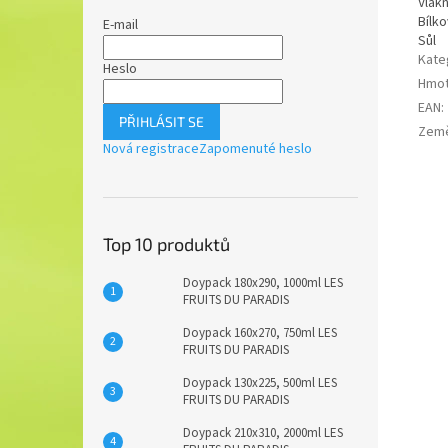
Vlákn
Bílko
E-mail
Sůl
Kate
Heslo
Hmot
EAN
:
PŘIHLÁSIT SE
Zem
Nová registrace
Zapomenuté heslo
Top 10 produktů
Doypack 180x290, 1000ml LES
FRUITS DU PARADIS
Doypack 160x270, 750ml LES
FRUITS DU PARADIS
Doypack 130x225, 500ml LES
FRUITS DU PARADIS
Doypack 210x310, 2000ml LES