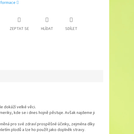
informace
ZEPTAT SE
HLÍDAT
SDÍLET
e dokáží velké věci.
meriky, kde se i dnes hojně pěstuje. Avšak najdeme ji
 ceněná pro své zdraví prospěšné účinky, zejména díky
letím plodů a lze ho použít jako doplněk stravy.