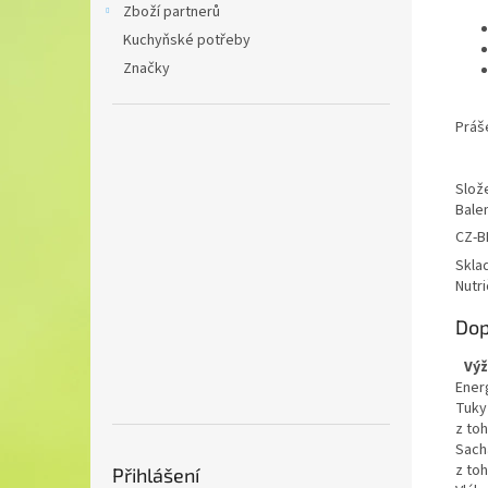
Zboží partnerů
Kuchyňské potřeby
Značky
Práše
Slož
Balen
CZ-B
Skla
Nutri
Dop
Výž
Ener
Tuky
z to
Sach
z to
Přihlášení