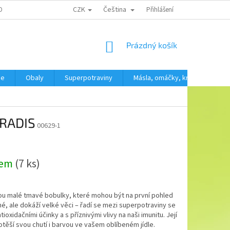
CZK
Čeština
OBNÍCH ÚDAJŮ
Přihlášení
NÁKUPNÍ
Prázdný košík
KOŠÍK
še
Obaly
Superpotraviny
Másla, omáčky, krémy
SV
ARADIS
00629-1
dem
(7 ks)
ou malé tmavé bobulky, které mohou být na první pohled
, ale dokáží velké věci – řadí se mezi superpotraviny se
tioxidačními účinky a s příznivými vlivy na naši imunitu. Její
těší svou chutí i barvou ve vašem oblíbeném jídle.