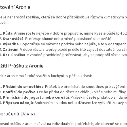
tování Aronie
ie je nenáročná rostlina, která se dobře přizpůsobuje různým klimatickým p
ování:
Půda
: Aronie roste nejlépe v dobře propustné, mírně kyselé půdě (pH 5,5–
Stanoviště
: Preferuje slunné nebo mírně polostinné stanoviště.
Výsadba
: Doporučuje se sázet na podzim nebo na jaře, a to v odstupech 
Zalévání
: V době růstu a tvorby plodů je důležité zajistit dostatečnou zál
Řez
: Rostlinu je vhodné pravidelně prořezávat, aby se podpořil růst a tv
žití Prášku z Aronie
k z aronie má široké využití v kuchyni i v péči o zdraví:
Přidání do smoothies
: Prášek lze přimíchat do smoothies pro zvýšení n
Použití do pečiva
: Lze ho přidat do těsta na chléb, koláče nebo muffiny.
Přimíchání do jogurtu nebo cereálií
: Prášek můžete přidat do snídaně
Příprava nápojů
: Smícháním s vodou nebo džusem lze vytvořit zdravý n
oručená Dávka
ování prášku z aronie závisí na individuálních potřebách, ale obecně se dop