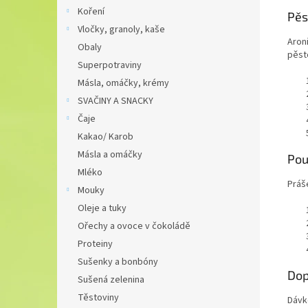
Koření
Pěs
Vločky, granoly, kaše
Aron
Obaly
pěst
Superpotraviny
Másla, omáčky, krémy
SVAČINY A SNACKY
Čaje
Kakao/ Karob
Másla a omáčky
Pou
Mléko
Práše
Mouky
Oleje a tuky
Ořechy a ovoce v čokoládě
Proteiny
Sušenky a bonbóny
Dop
Sušená zelenina
Těstoviny
Dávk