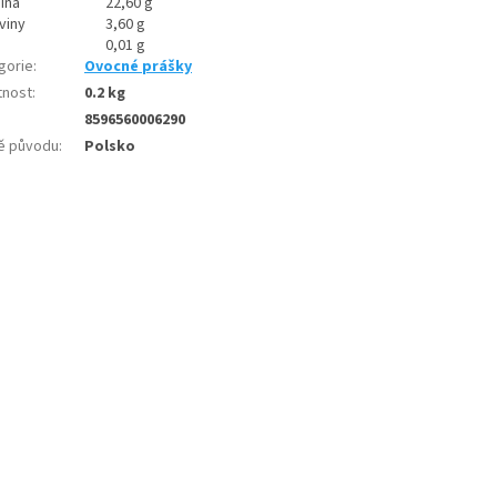
ina
22,60 g
viny
3,60 g
0,01 g
gorie
:
Ovocné prášky
nost
:
0.2 kg
8596560006290
ě původu
:
Polsko