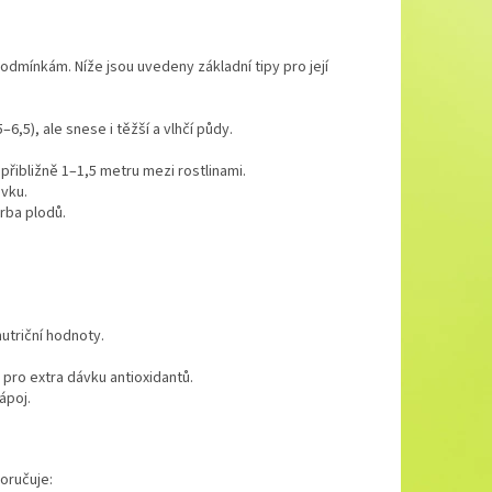
odmínkám. Níže jsou uvedeny základní tipy pro její
6,5), ale snese i těžší a vlhčí půdy.
přibližně 1–1,5 metru mezi rostlinami.
ivku.
orba plodů.
utriční hodnoty.
 pro extra dávku antioxidantů.
ápoj.
oručuje: