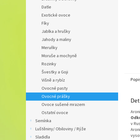
n
Datle
e
Exotické ovoce
l
Fíky
Jablka a hrušky
Jahody a maliny
Meruňky
Moruše a mochyně
Rozinky
Švestky a Goji
Popi
Višně a rybíz
Ovocné pasty
Ovocné prášky
Det
Ovoce sušené mrazem
Aron
Ostatní ovoce
Odku
Semínka
v Ru
Luštěniny/ Obiloviny / Rýže
Aron
vyso
Sladidla