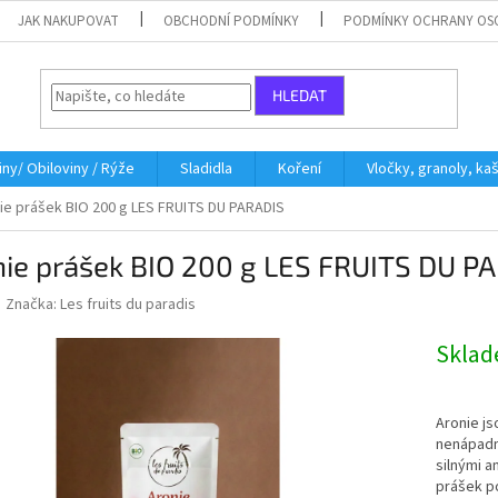
JAK NAKUPOVAT
OBCHODNÍ PODMÍNKY
PODMÍNKY OCHRANY OS
HLEDAT
iny/ Obiloviny / Rýže
Sladidla
Koření
Vločky, granoly, ka
ie prášek BIO 200 g LES FRUITS DU PARADIS
nie prášek BIO 200 g LES FRUITS DU P
Značka:
Les fruits du paradis
Skla
Aronie js
nenápadné
silnými an
prášek po