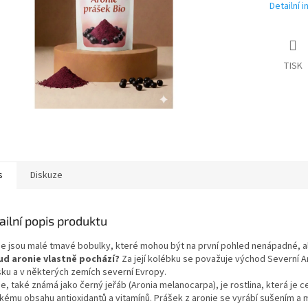
Detailní 
TISK
s
Diskuze
ailní popis produktu
ie jsou malé tmavé bobulky, které mohou být na první pohled nenápadné, al
d aronie vlastně pochází?
Za její kolébku se považuje východ Severní A
sku a v některých zemích severní Evropy.
ie, také známá jako černý jeřáb (Aronia melanocarpa), je rostlina, která je
kému obsahu antioxidantů a vitamínů. Prášek z aronie se vyrábí sušením a m