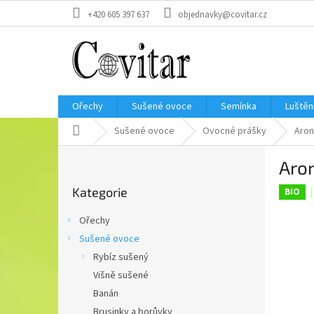
Přejít
+420 605 397 637
objednavky@covitar.cz
na
obsah
Ořechy
Sušené ovoce
Semínka
Luštěn
Domů
Sušené ovoce
Ovocné prášky
Aron
P
Aro
o
Přeskočit
s
Kategorie
kategorie
BIO
t
r
Ořechy
a
Sušené ovoce
n
Rybíz sušený
n
í
Višně sušené
p
Banán
a
Brusinky a borůvky