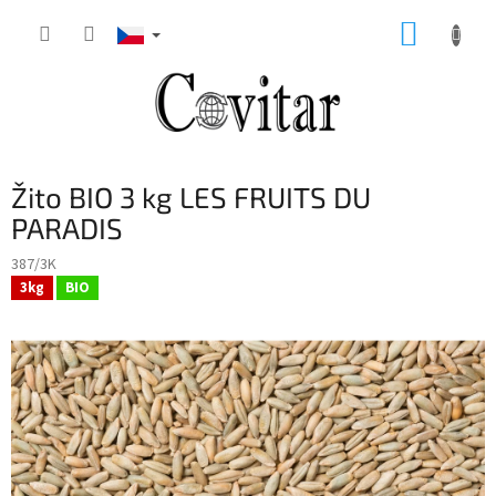
Přejít
NÁKUP
na
obsah
KOŠÍK
Žito BIO 3 kg LES FRUITS DU
PARADIS
387/3K
3kg
BIO