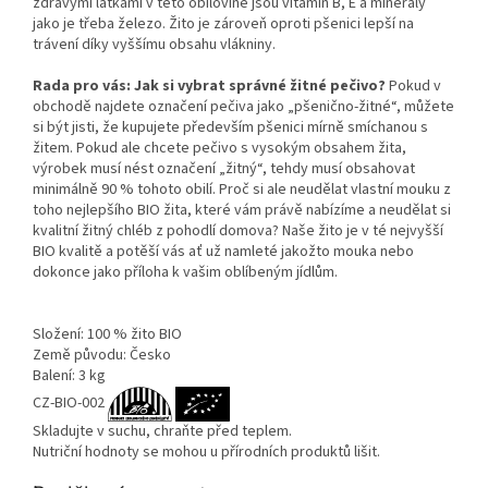
zdravými látkami v této obilovině jsou vitamín B, E a minerály
jako je třeba železo. Žito je zároveň oproti pšenici lepší na
trávení díky vyššímu obsahu vlákniny.
Rada pro vás: Jak si vybrat správné žitné pečivo?
Pokud v
obchodě najdete označení pečiva jako „pšenično-žitné“, můžete
si být jisti, že kupujete především pšenici mírně smíchanou s
žitem. Pokud ale chcete pečivo s vysokým obsahem žita,
výrobek musí nést označení „žitný“, tehdy musí obsahovat
minimálně 90 % tohoto obilí. Proč si ale neudělat vlastní mouku z
toho nejlepšího BIO žita, které vám právě nabízíme a neudělat si
kvalitní žitný chléb z pohodlí domova? Naše žito je v té nejvyšší
BIO kvalitě a potěší vás ať už namleté jakožto mouka nebo
dokonce jako příloha k vašim oblíbeným jídlům.
Složení: 100 % žito BIO
Země původu: Česko
Balení: 3 kg
CZ-BIO-002
Skladujte v suchu, chraňte před teplem.
Nutriční hodnoty se mohou u přírodních produktů lišit.