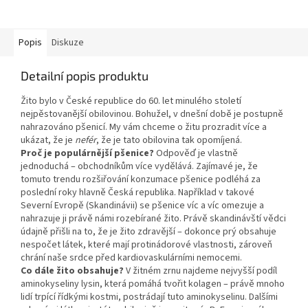
Popis
Diskuze
Detailní popis produktu
Žito bylo v České republice do 60. let minulého století
nejpěstovanější obilovinou. Bohužel, v dnešní době je postupně
nahrazováno pšenicí. My vám chceme o žitu prozradit více a
ukázat, že je
nefér
, že je tato obilovina tak opomíjená.
Proč je populárnější pšenice?
Odpověď je vlastně
jednoduchá – obchodníkům více vydělává. Zajímavé je, že
tomuto trendu rozšiřování konzumace pšenice podléhá za
poslední roky hlavně Česká republika. Například v takové
Severní Evropě (Skandinávii) se pšenice víc a víc omezuje a
nahrazuje ji právě námi rozebírané žito. Právě skandinávští vědci
údajně přišli na to, že je žito zdravější – dokonce prý obsahuje
nespočet látek, které mají protinádorové vlastnosti, zároveň
chrání naše srdce před kardiovaskulárními nemocemi.
Co dále žito obsahuje?
V žitném zrnu najdeme nejvyšší podíl
aminokyseliny lysin, která pomáhá tvořit kolagen – právě mnoho
lidí trpící řídkými kostmi, postrádají tuto aminokyselinu. Dalšími