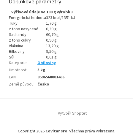
Doplňkové parametry
Výživové údaje ve 100 g výrobku
Energetická hodnota
323 kcal/1351 kJ
Tuky
1,70 g
z toho nasycené
0,30 g
Sacharidy
60,70 g
z toho cukry
0,90 g
Vláknina
13,20 g
Bílkoviny
9,50 g
Sůl
0,01 g
Kategorie
:
Obiloviny
Hmotnost
:
3 kg
EAN
:
8596560003466
Země původu
:
Česko
Z
á
Vytvořil Shoptet
p
a
t
Copyright 2026
Covitar sro
. Všechna práva vyhrazena.