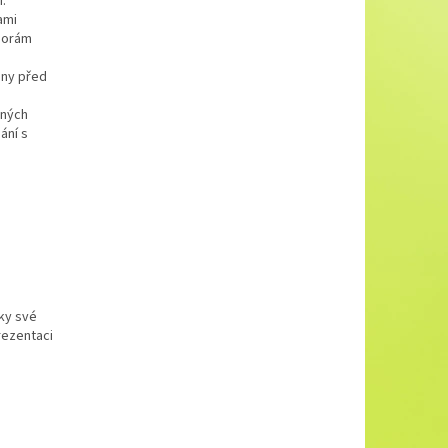
.
ami
sporám
iny před
lných
ání s
íky své
rezentaci