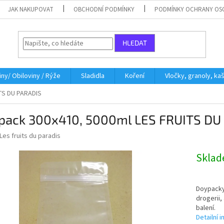
JAK NAKUPOVAT
OBCHODNÍ PODMÍNKY
PODMÍNKY OCHRANY OS
HLEDAT
iny/ Obiloviny / Rýže
Sladidla
Koření
Vločky, granoly, ka
TS DU PARADIS
pack 300x410, 5000ml LES FRUITS DU
Les fruits du paradis
Skla
Doypacky 
drogerii, 
balení.
Detailní 