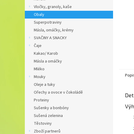
n
Vločky, granoly, kaše
e
Obaly
l
Superpotraviny
Másla, omáčky, krémy
SVAČINY A SNACKY
Čaje
Kakao/ Karob
Másla a omáčky
Mléko
Popi
Mouky
Oleje a tuky
Ořechy a ovoce v čokoládě
Det
Proteiny
Výh
Sušenky a bonbóny
Sušená zelenina
Těstoviny
Zboží partnerů