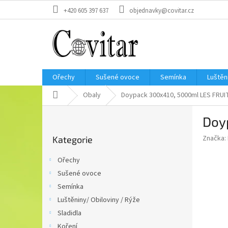
Přejít
+420 605 397 637
objednavky@covitar.cz
na
obsah
Ořechy
Sušené ovoce
Semínka
Luštěn
Domů
Obaly
Doypack 300x410, 5000ml LES FRUI
P
Doy
o
Přeskočit
s
Značka:
Kategorie
kategorie
t
r
Ořechy
a
Sušené ovoce
n
Semínka
n
í
Luštěniny/ Obiloviny / Rýže
p
Sladidla
a
Koření