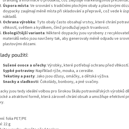
branding a informace o produktu, což zlepšuje marketingovou prezentaci
Úspora místa
: Ve srovnání s tradičními plochými obaly a plastovými dóz
doypacky zaujímají méně místa při skladování a přepravě, což vede k ú
nákladů.
Ochrana výrobku
: Tyto obaly často obsahují vrstvy, které chrání potrav
vlhkostí, světlem a kyslíkem, čímž prodlužují jejich trvanlivost.
Ekologičtější varianta
: Některé doypacky jsou vyrobeny z recyklovate
materiálů nebo jsou navrženy tak, aby generovaly méně odpadu ve srovn
plastovými dózami.
klady použití:
Sušené ovoce a ořechy
: Výrobky, které potřebují ochranu před vlhkostí.
Sypké potraviny
: Například rýže, mouka, a cereálie.
Tekutiny a pasty
: Jako jsou džusy, omáčky, a dětská výživa.
Snacky a sladkosti
: Čokolády, bonbony, a jiné svačiny.
acky jsou tedy ideální volbou pro širokou škálu potravinářských výrobků d
tické a atraktivní formě, která zároveň chrání obsah a umožňuje efektivní p
ky.
ní: folia PET/PE
í: 22 g