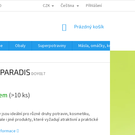
CZK
Čeština
OBNÍCH ÚDAJŮ
Přihlášení
NÁKUPNÍ
Prázdný košík
KOŠÍK
še
Obaly
Superpotraviny
Másla, omáčky, krémy
SV
 PARADIS
DOY017
dem
(>10 ks)
jsou ideální pro různé druhy potravin, kosmetiku,
ale i jiné produkty, které vyžadují atraktivní a praktické
informace