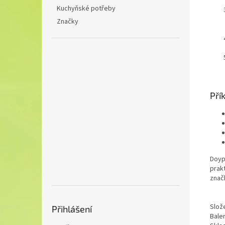
Kuchyňské potřeby
Značky
Pří
Doyp
prak
znač
Slože
Přihlášení
Balen