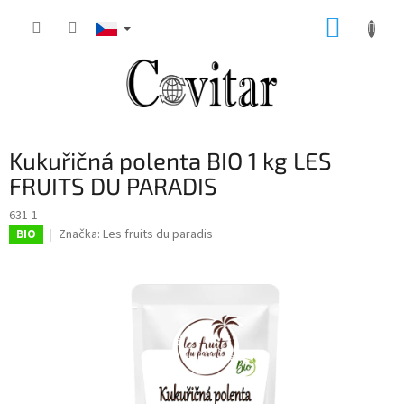
Přejít
NÁKUP
na
obsah
KOŠÍK
Kukuřičná polenta BIO 1 kg LES
FRUITS DU PARADIS
631-1
Značka:
Les fruits du paradis
BIO