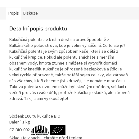
Popis
Diskuze
Detailní popis produktu
Kukuřičná polenta se k nám dostala pravděpodobně z
Balkánského poloostrova, kde je velmi vyhlášená. Co to ale je?
Kukuřičná polenta je svým způsobem kaše, která se dělá z
kukuřičné krupice. Pokud ale polentu smícháte s menším
obsahem vody, hmota ztuhne a můžete si vytvořit domácí
kukuřičný knedlík. Kukuřice je přirozeně bezlepková a jídlo je
velmi rychle připravené, takže potěší nejen celiaky, ale zároveň
nás všechny, kteří chceme jíst zdravěji, ale nemáme moc času.
Taková polenta s ovocem může být skvělým obědem, snídaní i
večeří pro vás i vaše děti, protože kašička je sladká, ale zároveň
zdravá. Tak ji sami vyzkoušejte!
Složení: 100 % kukuřice BIO
Balení: 1 kg
CZ-BIO-002
Skladujte v suchu, chraňte před teplem.