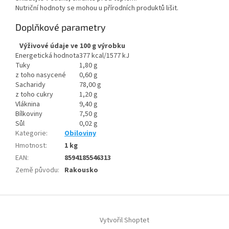
Nutriční hodnoty se mohou u přírodních produktů lišit.
Doplňkové parametry
Výživové údaje ve 100 g výrobku
Energetická hodnota
377 kcal/1577 kJ
Tuky
1,80 g
z toho nasycené
0,60 g
Sacharidy
78,00 g
z toho cukry
1,20 g
Vláknina
9,40 g
Bílkoviny
7,50 g
Sůl
0,02 g
Kategorie
:
Obiloviny
Hmotnost
:
1 kg
EAN
:
8594185546313
Země původu
:
Rakousko
Z
á
Vytvořil Shoptet
p