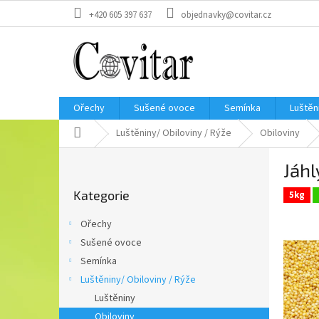
Přejít
+420 605 397 637
objednavky@covitar.cz
na
obsah
Ořechy
Sušené ovoce
Semínka
Luštěn
Domů
Luštěniny/ Obiloviny / Rýže
Obiloviny
P
Jáhl
o
Přeskočit
s
Kategorie
kategorie
5kg
t
r
Ořechy
a
Sušené ovoce
n
Semínka
n
í
Luštěniny/ Obiloviny / Rýže
p
Luštěniny
a
Obiloviny