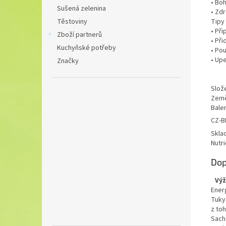
• Boh
Sušená zelenina
• Zdr
Tipy 
Těstoviny
• Při
Zboží partnerů
• Při
Kuchyňské potřeby
• Pou
• Upe
Značky
Slože
Země
Balen
CZ-B
Skla
Nutri
Dop
Výž
Ener
Tuky
z to
Sach