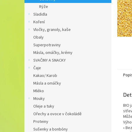
n
Rýže
e
Sladidla
l
Koření
Vločky, granoly, kaše
Obaly
Superpotraviny
Másla, omáčky, krémy
SVAČINY A SNACKY
Čaje
Popi
Kakao/ Karob
Másla a omáčky
Mléko
Det
Mouky
BIO j
Oleje a tuky
stře
Ořechy a ovoce v čokoládě
Můžet
Proteiny
Výho
• Be
Sušenky a bonbóny