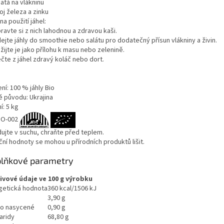
atá na vlákninu
oj železa a zinku
na použití jáhel:
pravte si z nich lahodnou a zdravou kaši.
dejte jáhly do smoothie nebo salátu pro dodatečný přísun vlákniny a živin.
žijte je jako přílohu k masu nebo zelenině.
čte z jáhel zdravý koláč nebo dort.
ní: 100 % jáhly Bio
 původu: Ukrajina
í: 5 kg
IO-002
dujte v suchu, chraňte před teplem.
ční hodnoty se mohou u přírodních produktů lišit.
lňkové parametry
ivové údaje ve 100 g výrobku
getická hodnota
360 kcal/1506 kJ
3,90 g
ho nasycené
0,90 g
aridy
68,80 g