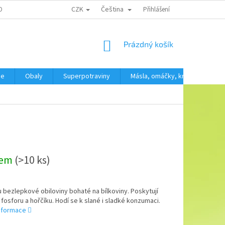
CZK
Čeština
OBNÍCH ÚDAJŮ
Přihlášení
NÁKUPNÍ
Prázdný košík
KOŠÍK
še
Obaly
Superpotraviny
Másla, omáčky, krémy
SV
dem
(>10 ks)
u bezlepkové obiloviny bohaté na bílkoviny. Poskytují
fosforu a hořčíku. Hodí se k slané i sladké konzumaci.
informace