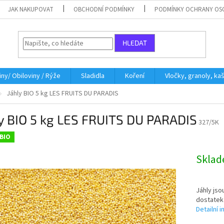
JAK NAKUPOVAT
OBCHODNÍ PODMÍNKY
PODMÍNKY OCHRANY OS
HLEDAT
iny/ Obiloviny / Rýže
Sladidla
Koření
Vločky, granoly, ka
Jáhly BIO 5 kg LES FRUITS DU PARADIS
y BIO 5 kg LES FRUITS DU PARADIS
327/5K
BIO
Skla
Jáhly jso
dostatek 
Detailní 