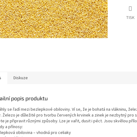
TISK
s
Diskuze
ailní popis produktu
áhly se řadí mezi bezlepkové obiloviny. Ví se, že je bohatá na vlákninu, že
v. Železo je důležité pro tvorbu červených krvinek a zinek je nezbytný pro 
e je připravit různými způsoby. Lze je vařit, dusit i péct. Jsou skvělou př
dy a přínosy:
zlepková obilovina – vhodná pro celiaky