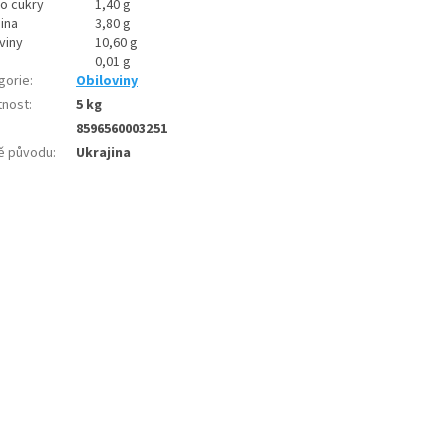
ho cukry
1,40 g
ina
3,80 g
viny
10,60 g
0,01 g
gorie
:
Obiloviny
nost
:
5 kg
8596560003251
ě původu
:
Ukrajina