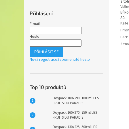
z to
Vlákn
Bílko
Přihlášení
Sůl
Kate
E-mail
Hmot
Heslo
EAN
:
Zem
PŘIHLÁSIT SE
Nová registrace
Zapomenuté heslo
Top 10 produktů
Doypack 180x290, 1000ml LES
FRUITS DU PARADIS
Doypack 160x270, 750ml LES
FRUITS DU PARADIS
Doypack 130x225, 500ml LES