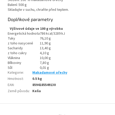
Složení: 100 % makadamové ořechy
Balení: 500 g
Skladujte v suchu, chraňte před teplem.
Doplňkové parametry
Výživové údaje ve 100 g výrobku
Energetická hodnota
786 kcal/3289 kJ
Tuky
76,10 g
z toho nasycené
11,90 g
Sacharidy
13,40 g
z toho cukry
4,10 g
Vláknina
10,00 g
Bílkoviny
7,80 g
Sůl
0,01 g
Kategorie
:
Makadamové ořechy
Hmotnost
:
0.5 kg
EAN
:
8594185549130
Země původu
:
Keňa
Z
á