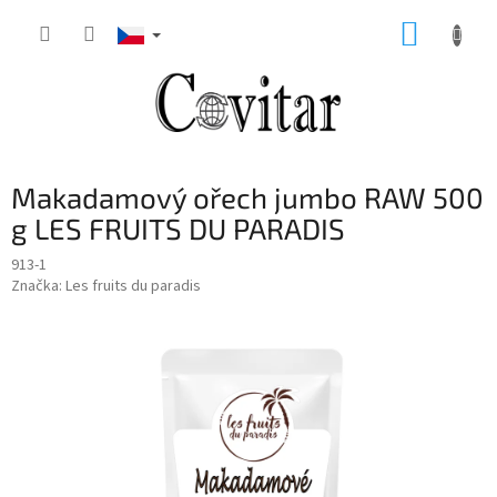
Přejít
NÁKUP
na
obsah
KOŠÍK
Makadamový ořech jumbo RAW 500
g LES FRUITS DU PARADIS
913-1
Značka:
Les fruits du paradis