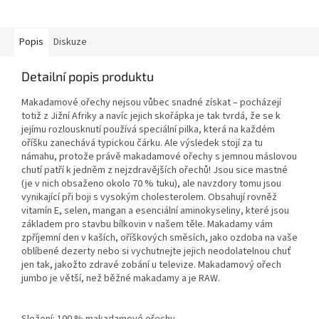
Popis
Diskuze
Detailní popis produktu
Makadamové ořechy nejsou vůbec snadné získat – pocházejí
totiž z Jižní Afriky a navíc jejich skořápka je tak tvrdá, že se k
jejímu rozlousknutí používá speciální pilka, která na každém
oříšku zanechává typickou čárku. Ale výsledek stojí za tu
námahu, protože právě makadamové ořechy s jemnou máslovou
chutí patří k jedněm z nejzdravějších ořechů! Jsou sice mastné
(je v nich obsaženo okolo 70 % tuku), ale navzdory tomu jsou
vynikající při boji s vysokým cholesterolem. Obsahují rovněž
vitamín E, selen, mangan a esenciální aminokyseliny, které jsou
základem pro stavbu bílkovin v našem těle. Makadamy vám
zpříjemní den v kaších, oříškových směsích, jako ozdoba na vaše
oblíbené dezerty nebo si vychutnejte jejich neodolatelnou chuť
jen tak, jakožto zdravé zobání u televize. Makadamový ořech
jumbo je větší, než běžné makadamy a je RAW.