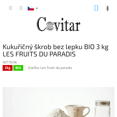
Přejít
NÁKUP
na
obsah
KOŠÍK
Kukuřičný škrob bez lepku BIO 3 kg
LES FRUITS DU PARADIS
00770/3K
Značka:
Les fruits du paradis
3kg
BIO