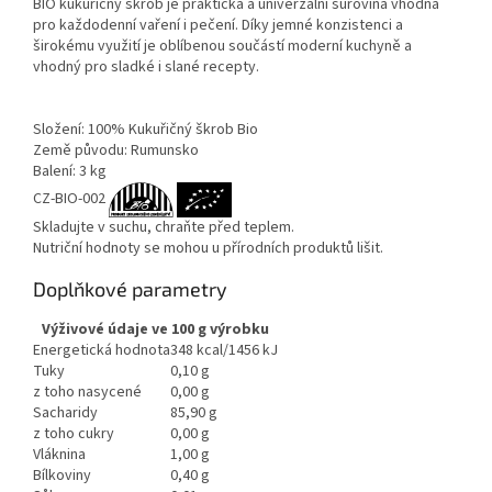
BIO kukuřičný škrob je praktická a univerzální surovina vhodná
pro každodenní vaření i pečení. Díky jemné konzistenci a
širokému využití je oblíbenou součástí moderní kuchyně a
vhodný pro sladké i slané recepty.
Složení: 100% Kukuřičný škrob Bio
Země původu: Rumunsko
Balení: 3 kg
CZ-BIO-002
Skladujte v suchu, chraňte před teplem.
Nutriční hodnoty se mohou u přírodních produktů lišit.
Doplňkové parametry
Výživové údaje ve 100 g výrobku
Energetická hodnota
348 kcal/1456 kJ
Tuky
0,10 g
z toho nasycené
0,00 g
Sacharidy
85,90 g
z toho cukry
0,00 g
Vláknina
1,00 g
Bílkoviny
0,40 g