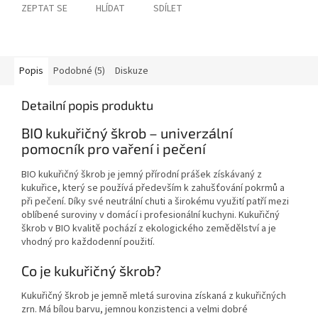
ZEPTAT SE
HLÍDAT
SDÍLET
Popis
Podobné (5)
Diskuze
Detailní popis produktu
BIO kukuřičný škrob – univerzální
pomocník pro vaření i pečení
BIO kukuřičný škrob je jemný přírodní prášek získávaný z
kukuřice, který se používá především k zahušťování pokrmů a
při pečení. Díky své neutrální chuti a širokému využití patří mezi
oblíbené suroviny v domácí i profesionální kuchyni. Kukuřičný
škrob v BIO kvalitě pochází z ekologického zemědělství a je
vhodný pro každodenní použití.
Co je kukuřičný škrob?
Kukuřičný škrob je jemně mletá surovina získaná z kukuřičných
zrn. Má bílou barvu, jemnou konzistenci a velmi dobré