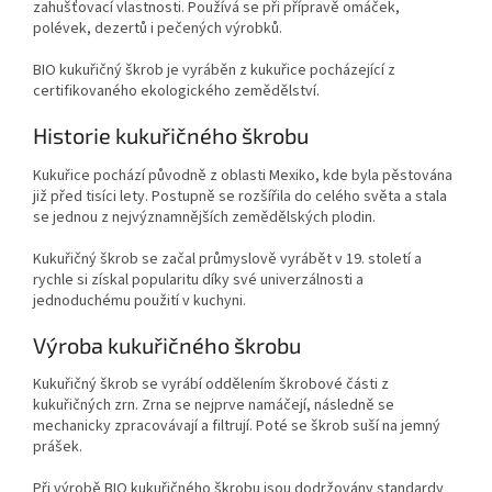
zahušťovací vlastnosti. Používá se při přípravě omáček,
polévek, dezertů i pečených výrobků.
BIO kukuřičný škrob je vyráběn z kukuřice pocházející z
certifikovaného ekologického zemědělství.
Historie kukuřičného škrobu
Kukuřice pochází původně z oblasti Mexiko, kde byla pěstována
již před tisíci lety. Postupně se rozšířila do celého světa a stala
se jednou z nejvýznamnějších zemědělských plodin.
Kukuřičný škrob se začal průmyslově vyrábět v 19. století a
rychle si získal popularitu díky své univerzálnosti a
jednoduchému použití v kuchyni.
Výroba kukuřičného škrobu
Kukuřičný škrob se vyrábí oddělením škrobové části z
kukuřičných zrn. Zrna se nejprve namáčejí, následně se
mechanicky zpracovávají a filtrují. Poté se škrob suší na jemný
prášek.
Při výrobě BIO kukuřičného škrobu jsou dodržovány standardy