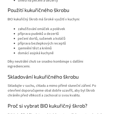
směsi na pečení a dezerty
Použití kukuřičného škrobu
BIO kukuřičný škrob má široké využití v kuchyni:
zahušťování omáček a polévek
příprava pudinků a dezertů
pečení dortů, sušenek a koláčů
příprava bezlepkových receptů
zjemnění těst a krémů
domácí asijská kuchyně
Díky neutrální chuti se snadno kombinuje s dalšími
ingrediencemi.
Skladování kukuřičného škrobu
Skladujte v suchu, chladu a mimo přímé sluneční záření. Po
otevření doporučujeme obal dobře uzavřít, aby byl škrob
chráněn před vlhkostí a zachoval si svou kvalitu.
Proč si vybrat BIO kukuřičný škrob?