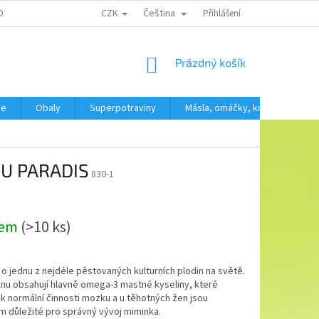
CZK
Čeština
OBNÍCH ÚDAJŮ
Přihlášení
NÁKUPNÍ
Prázdný košík
KOŠÍK
še
Obaly
Superpotraviny
Másla, omáčky, krémy
SV
 DU PARADIS
830-1
dem
(>10 ks)
o jednu z nejdéle pěstovaných kulturních plodin na světě.
nu obsahují hlavně omega-3 mastné kyseliny, které
í k normální činnosti mozku a u těhotných žen jsou
 důležité pro správný vývoj miminka.