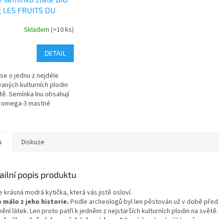
g LES FRUITS DU
DIS
Skladem
(>10 ks)
DETAIL
se o jednu z nejdéle
aných kulturních plodin
tě. Semínka lnu obsahují
ě omega-3 mastné
y, které přispívají k
ní činnosti mozku a u
ých...
s
Diskuze
ailní popis produktu
e krásná modrá kytička, která vás jistě osloví.
 málo z jeho historie.
Podle archeologů byl len pěstován už v době před 10
ění látek. Len proto patří k jedněm z nejstarších kulturních plodin na světě.