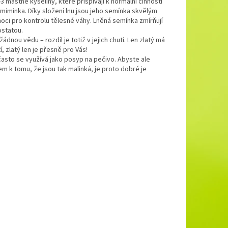
mastné kyseliny, které přispívají k normální činnosti
miminka. Díky složení lnu jsou jeho semínka skvělým
ci pro kontrolu tělesné váhy. Lněná semínka zmírňují
statou.
dnou vědu – rozdíl je totiž v jejich chuti. Len zlatý má
 zlatý len je přesně pro Vás!
asto se využívá jako posyp na pečivo. Abyste ale
em k tomu, že jsou tak malinká, je proto dobré je