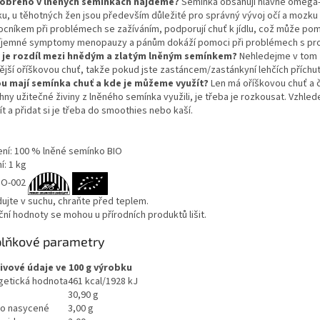
obrého v lněných semínkách najdeme?
Semínka obsahují hlavně omega-3 
u, u těhotných žen jsou především důležité pro správný vývoj očí a mozku 
cníkem při problémech se zažíváním, podporují chuť k jídlu, což může pomo
íjemné symptomy menopauzy a pánům dokáží pomoci při problémech s pro
 je rozdíl mezi hnědým a zlatým lněným semínkem?
Nehledejme v tom žá
jší oříškovou chuť, takže pokud jste zastáncem/zastánkyní lehčích příchutí,
u mají semínka chuť a kde je můžeme využít?
Len má oříškovou chuť a č
ny užitečné živiny z lněného semínka využili, je třeba je rozkousat. Vzhled
t a přidat si je třeba do smoothies nebo kaší.
ení: 100 % lněné semínko BIO
í: 1 kg
IO-002
dujte v suchu, chraňte před teplem.
ční hodnoty se mohou u přírodních produktů lišit.
lňkové parametry
ivové údaje ve 100 g výrobku
getická hodnota
461 kcal/1928 kJ
30,90 g
ho nasycené
3,00 g