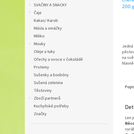
SVAČINY A SNACKY
200 
PARA
Čaje
Kakao/ Karob
Másla a omáčky
Mléko
Mouky
Jedná 
Oleje a tuky
pěstov
na svě
Ořechy a ovoce v čokoládě
hlavn
Proteiny
kyselin
normál
Sušenky a bonbóny
těhotn
Sušená zelenina
Popi
Těstoviny
Zboží partnerů
Kuchyňské potřeby
Det
Značky
Len j
Něco
vyráb