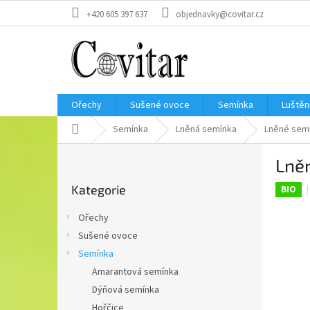
Přejít
+420 605 397 637
objednavky@covitar.cz
na
obsah
Ořechy
Sušené ovoce
Semínka
Luštěn
Domů
Semínka
Lněná semínka
Lněné semí
P
Lněn
o
Přeskočit
s
Kategorie
kategorie
BIO
t
r
Ořechy
a
Sušené ovoce
n
Semínka
n
í
Amarantová semínka
p
Dýňová semínka
a
Hořčice