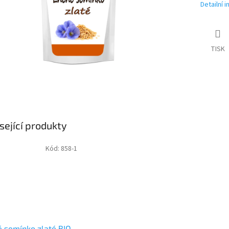
Detailní 
TISK
sející produkty
Kód:
858-1
 semínko zlaté BIO