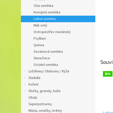
n
Chia semínka
e
Konopná semínka
l
Lněná semínka
Mák setý
Ostropestřec mariánský
Psyllium
Quinoa
Sezamová semínka
Slunečnice
Souvi
Ostatní semínka
Luštěniny/ Obiloviny / Rýže
BIO
Sladidla
Koření
Vločky, granoly, kaše
Obaly
Superpotraviny
Másla, omáčky, krémy
Lněné