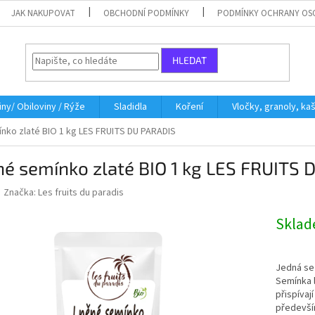
JAK NAKUPOVAT
OBCHODNÍ PODMÍNKY
PODMÍNKY OCHRANY OS
HLEDAT
iny/ Obiloviny / Rýže
Sladidla
Koření
Vločky, granoly, ka
nko zlaté BIO 1 kg LES FRUITS DU PARADIS
é semínko zlaté BIO 1 kg LES FRUITS
Značka:
Les fruits du paradis
Skla
Jedná se 
Semínka l
přispívaj
především