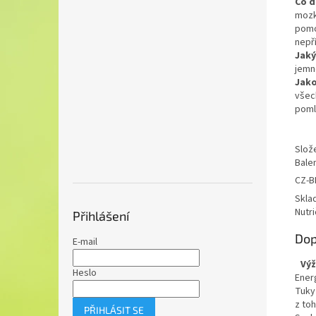
Co d
mozk
pomo
nepř
Jaký
jemně
Jako
všech
pomlí
Slož
Balen
CZ-B
Skla
Nutri
Přihlášení
Dop
E-mail
Výž
Heslo
Ener
Tuky
z to
PŘIHLÁSIT SE