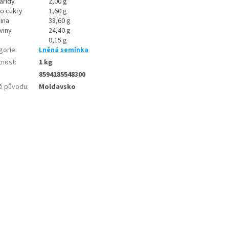
aridy
2,00 g
ho cukry
1,60 g
ina
38,60 g
viny
24,40 g
0,15 g
gorie
:
Lněná semínka
nost
:
1 kg
8594185548300
ě původu
:
Moldavsko