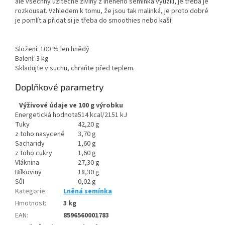
ale všechny užitečné živiny z lněného semínka využili, je třeba je
rozkousat. Vzhledem k tomu, že jsou tak malinká, je proto dobré
je pomlít a přidat si je třeba do smoothies nebo kaší.
Složení: 100 % len hnědý
Balení: 3 kg
Skladujte v suchu, chraňte před teplem.
Doplňkové parametry
Výživové údaje ve 100 g výrobku
Energetická hodnota
514 kcal/2151 kJ
Tuky
42,20 g
z toho nasycené
3,70 g
Sacharidy
1,60 g
z toho cukry
1,60 g
Vláknina
27,30 g
Bílkoviny
18,30 g
Sůl
0,02 g
Kategorie
:
Lněná semínka
Hmotnost
:
3 kg
EAN
:
8596560001783