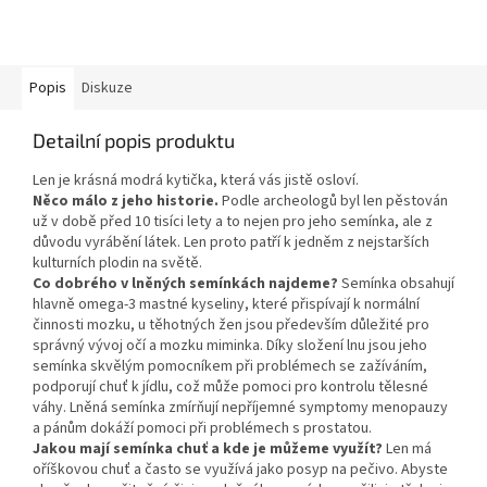
Popis
Diskuze
Detailní popis produktu
Len je krásná modrá kytička, která vás jistě osloví.
Něco málo z jeho historie.
Podle archeologů byl len pěstován
už v době před 10 tisíci lety a to nejen pro jeho semínka, ale z
důvodu vyrábění látek. Len proto patří k jedněm z nejstarších
kulturních plodin na světě.
Co dobrého v lněných semínkách najdeme?
Semínka obsahují
hlavně omega-3 mastné kyseliny, které přispívají k normální
činnosti mozku, u těhotných žen jsou především důležité pro
správný vývoj očí a mozku miminka. Díky složení lnu jsou jeho
semínka skvělým pomocníkem při problémech se zažíváním,
podporují chuť k jídlu, což může pomoci pro kontrolu tělesné
váhy. Lněná semínka zmírňují nepříjemné symptomy menopauzy
a pánům dokáží pomoci při problémech s prostatou.
Jakou mají semínka chuť a kde je můžeme využít?
Len má
oříškovou chuť a často se využívá jako posyp na pečivo. Abyste