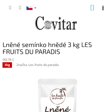
Přejít
NÁKUP
na
obsah
KOŠÍK
Lněné semínko hnědé 3 kg LES
FRUITS DU PARADIS
00178-1
Značka:
Les fruits du paradis
3kg