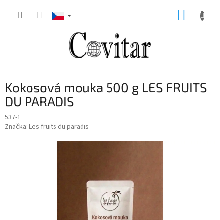
Přejít
NÁKUP
na
obsah
KOŠÍK
Kokosová mouka 500 g LES FRUITS
DU PARADIS
537-1
Značka:
Les fruits du paradis