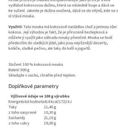
Avšak proces je malinko komplikovanější: jako první je třeba
vydlabat kokosovou dužinu, která se následně lisuje a dává se
ke sušení. Jakmile je dužina usušená, dává se do mlýnů, kde se z
ní stává mouka.
Využití:
Tato mouka má kokosově nasládlou chuť a jemnou vůni
kokosu. Její výhodou je fakt, že je přirozeně bezlepková a
můžete ji využít jako náhradu mouky pšeničné. Mouka se hodí
především do sladkých jídel, jako jsou nejrůznější dezerty,
koláče, sladké pečivo, ale taky do kaší a jogurtů.
Složení: 100 % kokosová mouka
Balení: 500 g
Skladujte v suchu, chraňte před teplem.
Doplňkové parametry
Výživové údaje ve 100 g výrobku
Energetická hodnota
414 kcal/1722 kJ
Tuky
11,40 g
z toho nasycené
10,30 g
Sacharidy
21,10 g
z toho cukry
19,00 g