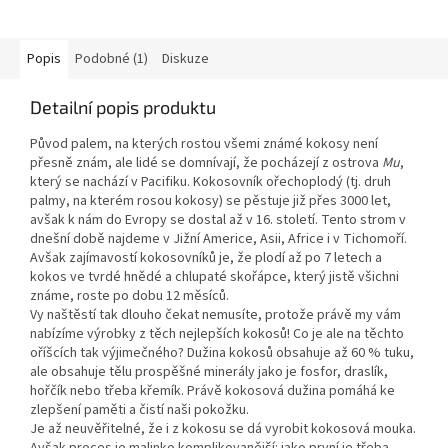
Popis
Podobné (1)
Diskuze
Detailní popis produktu
Původ palem, na kterých rostou všemi známé kokosy není
přesně znám, ale lidé se domnívají, že pocházejí z ostrova
Mu
,
který se nachází v Pacifiku. Kokosovník ořechoplodý (tj. druh
palmy, na kterém rosou kokosy) se pěstuje již přes 3000 let,
avšak k nám do Evropy se dostal až v 16. století. Tento strom v
dnešní době najdeme v Jižní Americe, Asii, Africe i v Tichomoří.
Avšak zajímavostí kokosovníků je, že plodí až po 7 letech a
kokos ve tvrdé hnědé a chlupaté skořápce, který jistě všichni
známe, roste po dobu 12 měsíců.
Vy naštěstí tak dlouho čekat nemusíte, protože právě my vám
nabízíme výrobky z těch nejlepších kokosů! Co je ale na těchto
oříšcích tak výjimečného? Dužina kokosů obsahuje až 60 % tuku,
ale obsahuje tělu prospěšné minerály jako je fosfor, draslík,
hořčík nebo třeba křemík. Právě kokosová dužina pomáhá ke
zlepšení paměti a čistí naši pokožku.
Je až neuvěřitelné, že i z kokosu se dá vyrobit kokosová mouka.