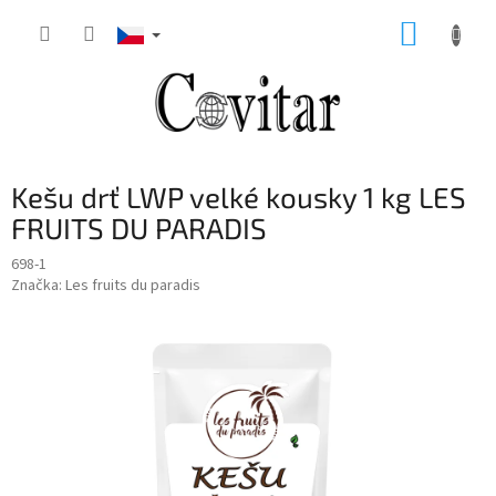
Přejít
NÁKUP
na
obsah
KOŠÍK
Kešu drť LWP velké kousky 1 kg LES
FRUITS DU PARADIS
698-1
Značka:
Les fruits du paradis