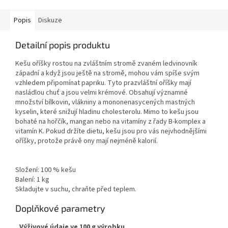
Popis
Diskuze
Detailní popis produktu
Kešu oříšky rostou na zvláštním stromě zvaném ledvinovník
západní a když jsou ještě na stromě, mohou vám spíše svým
vzhledem připomínat papriku. Tyto prazvláštní oříšky mají
nasládlou chuť a jsou velmi krémové. Obsahují významné
množství bílkovin, vlákniny a mononenasycených mastných
kyselin, které snižují hladinu cholesterolu. Mimo to kešu jsou
bohaté na hořčík, mangan nebo na vitamíny z řady B-komplex a
vitamín K. Pokud držíte dietu, kešu jsou pro vás nejvhodnějšími
oříšky, protože právě ony mají nejméně kalorií.
Složení: 100 % kešu
Balení: 1 kg
Skladujte v suchu, chraňte před teplem.
Doplňkové parametry
Výživové údaje ve 100 g výrobku