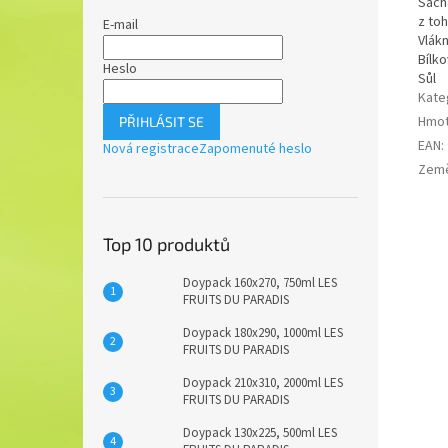
Sach
z to
E-mail
Vlákn
Bílko
Heslo
Sůl
Kate
Hmot
PŘIHLÁSIT SE
EAN
:
Nová registrace
Zapomenuté heslo
Zem
Top 10 produktů
Doypack 160x270, 750ml LES
FRUITS DU PARADIS
Doypack 180x290, 1000ml LES
FRUITS DU PARADIS
Doypack 210x310, 2000ml LES
FRUITS DU PARADIS
Doypack 130x225, 500ml LES