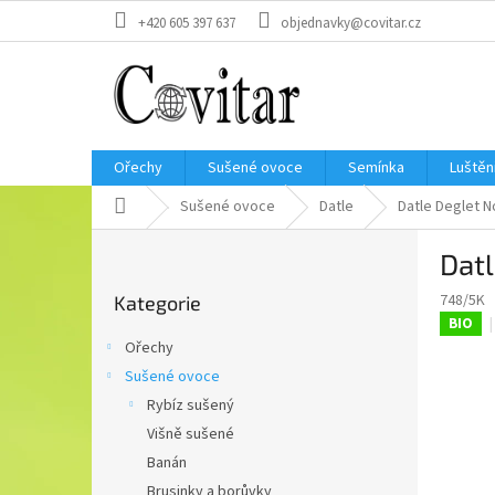
Přejít
+420 605 397 637
objednavky@covitar.cz
na
obsah
Ořechy
Sušené ovoce
Semínka
Luštěn
Domů
Sušené ovoce
Datle
Datle Deglet N
P
Datl
o
Přeskočit
s
748/5K
Kategorie
kategorie
t
BIO
r
Ořechy
a
Sušené ovoce
n
Rybíz sušený
n
í
Višně sušené
p
Banán
a
Brusinky a borůvky