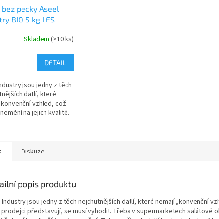
 bez pecky Aseel
try BIO 5 kg LES
TS DU PARADIS
Skladem
(>10 ks)
DETAIL
Industry jsou jedny z těch
tnějších datlí, které
 konvenční vzhled, což
 nemění na jejich kvalitě.
mají karamelovou barvu a
atelnou medovou...
s
Diskuze
ailní popis produktu
 Industry jsou jedny z těch nejchutnějších datlí, které nemají „konvenční vz
i prodejci představují, se musí vyhodit. Třeba v supermarketech salátové o