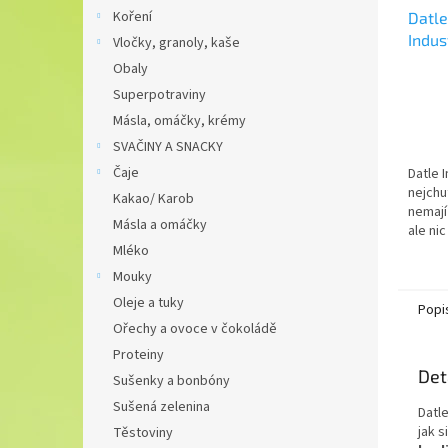
Koření
Datle
Indus
Vločky, granoly, kaše
FRUI
Obaly
Superpotraviny
Másla, omáčky, krémy
SVAČINY A SNACKY
Čaje
Datle 
nejchu
Kakao/ Karob
nemají
Másla a omáčky
ale nic
Datle 
Mléko
neodol
Mouky
Oleje a tuky
Popi
Ořechy a ovoce v čokoládě
Proteiny
Det
Sušenky a bonbóny
Sušená zelenina
Datle
jak s
Těstoviny