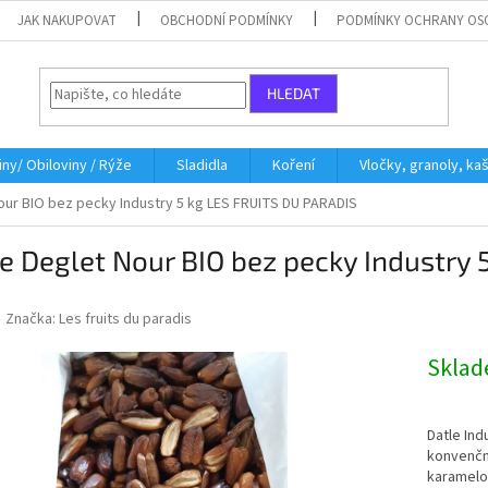
JAK NAKUPOVAT
OBCHODNÍ PODMÍNKY
PODMÍNKY OCHRANY OS
HLEDAT
iny/ Obiloviny / Rýže
Sladidla
Koření
Vločky, granoly, ka
our BIO bez pecky Industry 5 kg LES FRUITS DU PARADIS
e Deglet Nour BIO bez pecky Industry
Značka:
Les fruits du paradis
Skla
Datle Ind
konvenční
karamelo