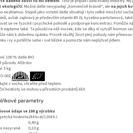
itě daného zboží to nic nemění
. Toto je případ i datlí kvality Industry. M
t ekologičtí
. Možná datle nevypadají „konvenčně krásně“, ale
na jejich k
ho nezklamou. Stejně jako ostatní datle obsahují i tyto velké množství sach
mínů, avšak zajímavý je především vitamín B5 (tj. kyselina pantotenová, ta
ovat se ve fyzické i psychické pohodě a podporuje koncentraci. Pomůže nám
ích najdeme také. Ta působí na náš mozek, kde se díky ní vytváří hormon se
že nám k dobrému spánku. Prostě skvělý život plný pohody nám přinesou vy
ku i vy a potěšte sebe i své blízké a pomozte nám neplýtvat jídlem.
ení: 100 % datle BIO
 původu: Alžírsko
í: 5 kg
IO-002
dujte v suchu, chraňte před teplem.
ční hodnoty se mohou u přírodních produktů lišit.
lňkové parametry
ivové údaje ve 100 g výrobku
getická hodnota
284 kcal/1204 kJ
0,40 g
ho nasycené
0,10 g