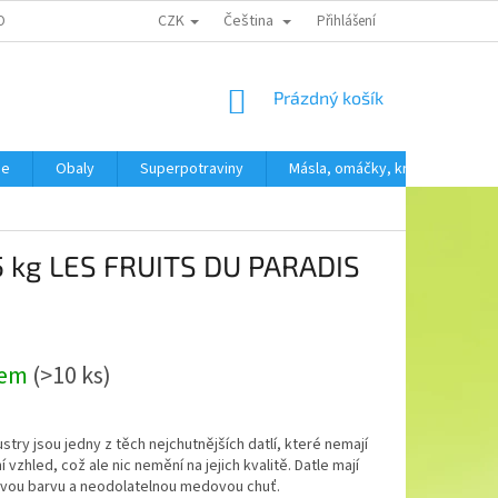
CZK
Čeština
OBNÍCH ÚDAJŮ
Přihlášení
NÁKUPNÍ
Prázdný košík
KOŠÍK
še
Obaly
Superpotraviny
Másla, omáčky, krémy
SV
 5 kg LES FRUITS DU PARADIS
dem
(>10 ks)
ustry jsou jedny z těch nejchutnějších datlí, které nemají
 vzhled, což ale nic nemění na jejich kvalitě. Datle mají
vou barvu a neodolatelnou medovou chuť.