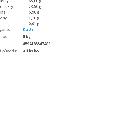
aridy
65,00 g
ho cukry
23,50 g
ina
6,90 g
viny
1,70 g
0,01 g
gorie
:
Datle
nost
:
5 kg
8594185547488
ě původu
:
Alžírsko