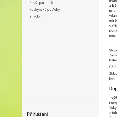
kval
Zboží partnerů
a bý
Kuchyňské potřeby
niko
vita
Značky
udrž
datl
pomů
mňam
Slož
Země
Balen
CZ-B
Skla
Nutri
Dop
Výž
Ener
Tuky
z to
Přihlášení