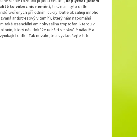
y jsme se ale rozhodli jít jinou cestou,
neplýtvat jídlem
valitě to vůbec nic nemění
, takže ani tyto datle
aridů tvořených přírodními cukry. Datle obsahují mnoho
ké zvaná antistresový vitamín), který nám napomáhá
 také esenciální aminokyselina tryptofan, kterou v
rotonin, který nás dokáže udržet ve skvělé náladě a
nikající datle. Tak neváhejte a vyzkoušejte tuto