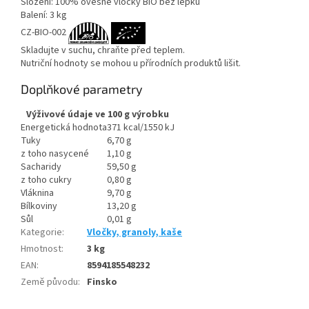
Složení: 100% ovesné vločky BIO bez lepku
Balení: 3 kg
CZ-BIO-002
Skladujte v suchu, chraňte před teplem.
Nutriční hodnoty se mohou u přírodních produktů lišit.
Doplňkové parametry
Výživové údaje ve 100 g výrobku
Energetická hodnota
371 kcal/1550 kJ
Tuky
6,70 g
z toho nasycené
1,10 g
Sacharidy
59,50 g
z toho cukry
0,80 g
Vláknina
9,70 g
Bílkoviny
13,20 g
Sůl
0,01 g
Kategorie
:
Vločky, granoly, kaše
Hmotnost
:
3 kg
EAN
:
8594185548232
Země původu
:
Finsko