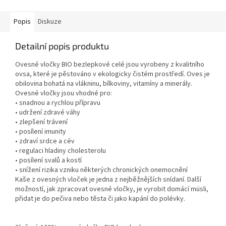
Popis
Diskuze
Detailní popis produktu
Ovesné vločky BIO bezlepkové celé jsou vyrobeny z kvalitního
ovsa, které je pěstováno v ekologicky čistém prostředí. Oves je
obilovina bohatá na vlákninu, bílkoviny, vitamíny a minerály.
Ovesné vločky jsou vhodné pro:
• snadnou a rychlou přípravu
• udržení zdravé váhy
• zlepšení trávení
• posílení imunity
• zdraví srdce a cév
• regulaci hladiny cholesterolu
• posílení svalů a kostí
• snížení rizika vzniku některých chronických onemocnění
Kaše z ovesných vloček je jedna z nejběžnějších snídaní. Další
možností, jak zpracovat ovesné vločky, je vyrobit domácí müsli,
přidat je do pečiva nebo těsta či jako kapání do polévky.