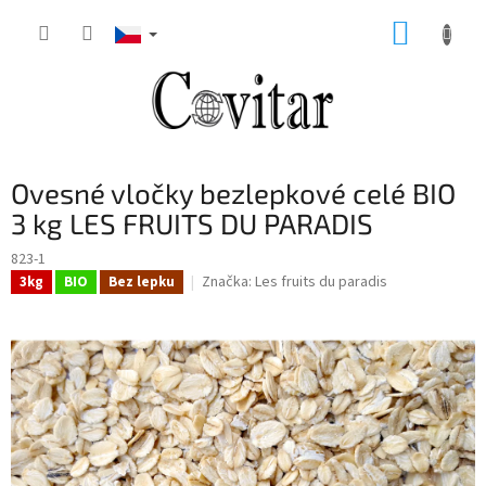
Přejít
NÁKUP
na
obsah
KOŠÍK
Ovesné vločky bezlepkové celé BIO
3 kg LES FRUITS DU PARADIS
823-1
Značka:
Les fruits du paradis
3kg
BIO
Bez lepku