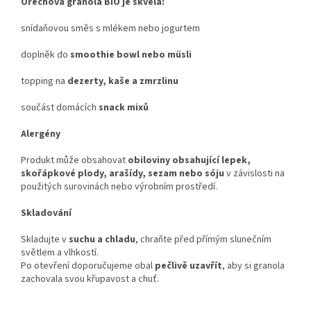
Ořechová granola BIO je skvělá:
snídaňovou směs s mlékem nebo jogurtem
doplněk do
smoothie bowl nebo müsli
topping na
dezerty, kaše a zmrzlinu
součást domácích
snack mixů
Alergény
Produkt může obsahovat
obiloviny obsahující lepek,
skořápkové plody, arašídy, sezam nebo sóju
v závislosti na
použitých surovinách nebo výrobním prostředí.
Skladování
Skladujte v
suchu a chladu
, chraňte před přímým slunečním
světlem a vlhkostí.
Po otevření doporučujeme obal
pečlivě uzavřít
, aby si granola
zachovala svou křupavost a chuť.