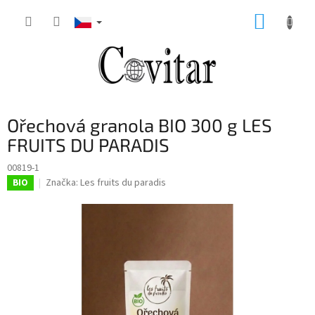
Přejít
NÁKUP
na
obsah
KOŠÍK
Ořechová granola BIO 300 g LES
FRUITS DU PARADIS
00819-1
Značka:
Les fruits du paradis
BIO