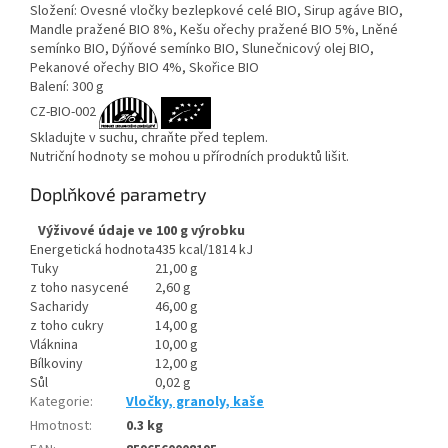
Složení: Ovesné vločky bezlepkové celé BIO, Sirup agáve BIO,
Mandle pražené BIO 8%, Kešu ořechy pražené BIO 5%, Lněné
semínko BIO, Dýňové semínko BIO, Slunečnicový olej BIO,
Pekanové ořechy BIO 4%, Skořice BIO
Balení: 300 g
CZ-BIO-002
Skladujte v suchu, chraňte před teplem.
Nutriční hodnoty se mohou u přírodních produktů lišit.
Doplňkové parametry
Výživové údaje ve 100 g výrobku
Energetická hodnota
435 kcal/1814 kJ
Tuky
21,00 g
z toho nasycené
2,60 g
Sacharidy
46,00 g
z toho cukry
14,00 g
Vláknina
10,00 g
Bílkoviny
12,00 g
Sůl
0,02 g
Kategorie
:
Vločky, granoly, kaše
Hmotnost
:
0.3 kg