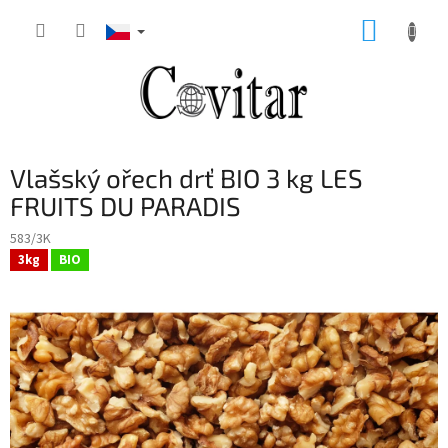
Přejít
NÁKUP
na
obsah
KOŠÍK
Vlašský ořech drť BIO 3 kg LES
FRUITS DU PARADIS
583/3K
3kg
BIO