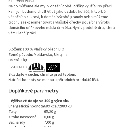
k barvení vlasů.
Na co můžeme ale my, v dnešní době, oříšky využít? No přeci
kam jen budeme chtít! Ať už jako ozdobu koláčů, k tvorbě
vánočního cukroví, k domácí výrobě granoly nebo můžeme
trochu zaexperimentovat a vlašské ořechy použít na výrobu
domácího oříškového másla či mléka. Nyní v podobě drti, která
vám ulehčí práci.
Složení: 100 % vlašský ořech BIO
Země původu: Moldavsko, Ukrajina
Balení: 3 kg
CZ-BIO-002
Skladujte v suchu, chraňte před teplem.
Nutriční hodnoty se mohou u přírodních produktů lišit.
Doplňkové parametry
Výživové údaje ve 100 g výrobku
Energetická hodnota
689 kcal/2883 kJ
Tuky
65,20 g
z toho nasycené
6,00 g
Sacharidy
7,00 g