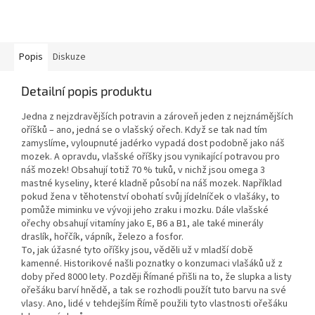
Popis
Diskuze
Detailní popis produktu
Jedna z nejzdravějších potravin a zároveň jeden z nejznámějších
oříšků – ano, jedná se o vlašský ořech. Když se tak nad tím
zamyslíme, vyloupnuté jadérko vypadá dost podobně jako náš
mozek. A opravdu, vlašské oříšky jsou vynikající potravou pro
náš mozek! Obsahují totiž 70 % tuků, v nichž jsou omega 3
mastné kyseliny, které kladně působí na náš mozek. Například
pokud žena v těhotenství obohatí svůj jídelníček o vlašáky, to
pomůže miminku ve vývoji jeho zraku i mozku. Dále vlašské
ořechy obsahují vitamíny jako E, B6 a B1, ale také minerály
draslík, hořčík, vápník, železo a fosfor.
To, jak úžasné tyto oříšky jsou, věděli už v mladší době
kamenné. Historikové našli poznatky o konzumaci vlašáků už z
doby před 8000 lety. Později Římané přišli na to, že slupka a listy
ořešáku barví hnědě, a tak se rozhodli použít tuto barvu na své
vlasy. Ano, lidé v tehdejším Římě použili tyto vlastnosti ořešáku