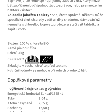
Zajímavé je, že redukuje nepříjemný zápach z úst, který může
být zapříčiněn buď špatnou životosprávou, nebo přemnožením
bakterií v ústech.
Chlorella jakožto tablety?
Ano, čtete správně. Někomu může
specifická chuť chlorelly vadit a i díky snadnému dávkování už
nemusíte s chlorellou bojovat, protože si stačí vzít tabletku a
zapít ji vodou.
Složení: 100 % chlorella BIO
Země původu: Čína
Balení: 3 kg
CZ-BIO-002
Skladujte v suchu, chraňte před teplem.
Nutriční hodnoty se mohou u přírodních produktů lišit.
Doplňkové parametry
Výživové údaje ve 100 g výrobku
Energetická hodnota
381 kcal/1595 kJ
Tuky
8,64 g
z toho nasycené
2,05 g
Sacharidy
16,50 g