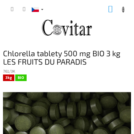
Přejít
NÁKUP
na
obsah
KOŠÍK
Chlorella tablety 500 mg BIO 3 kg
LES FRUITS DU PARADIS
761/3K
3kg
BIO