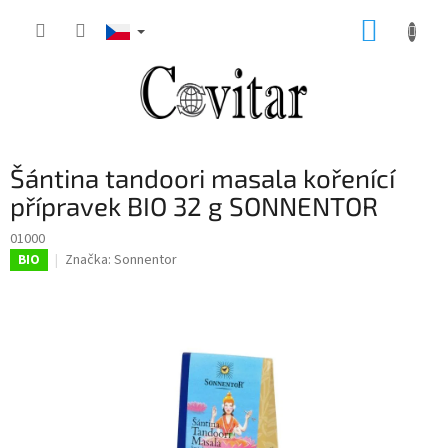
Přejít
NÁKUP
na
obsah
KOŠÍK
Šántina tandoori masala kořenící
přípravek BIO 32 g SONNENTOR
01000
Značka:
Sonnentor
BIO