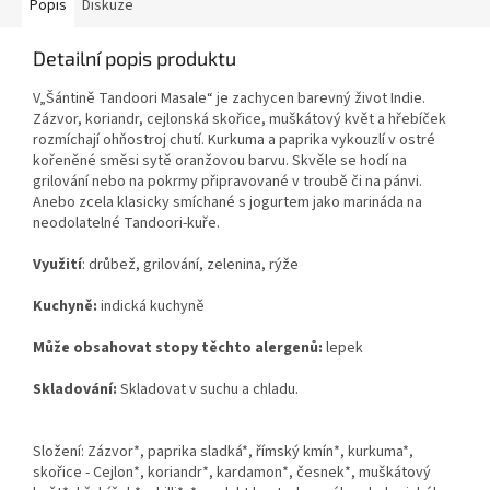
Popis
Diskuze
Detailní popis produktu
V„Šántině Tandoori Masale“ je zachycen barevný život Indie.
Zázvor, koriandr, cejlonská skořice, muškátový květ a hřebíček
rozmíchají ohňostroj chutí. Kurkuma a paprika vykouzlí v ostré
kořeněné směsi sytě oranžovou barvu. Skvěle se hodí na
grilování nebo na pokrmy připravované v troubě či na pánvi.
Anebo zcela klasicky smíchané s jogurtem jako marináda na
neodolatelné Tandoori-kuře.
Využití
: drůbež, grilování, zelenina, rýže
Kuchyně:
indická kuchyně
Může obsahovat stopy těchto alergenů:
lepek
Skladování:
Skladovat v suchu a chladu.
Složení: Zázvor*, paprika sladká*, římský kmín*, kurkuma*,
skořice - Cejlon*, koriandr*, kardamon*, česnek*, muškátový