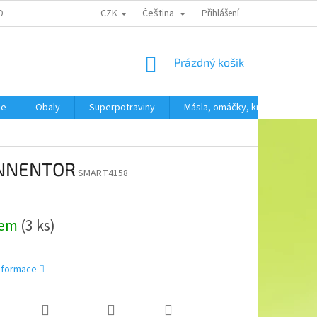
CZK
Čeština
OBNÍCH ÚDAJŮ
Přihlášení
NÁKUPNÍ
Prázdný košík
KOŠÍK
še
Obaly
Superpotraviny
Másla, omáčky, krémy
SV
SONNENTOR
SMART4158
dem
(3 ks)
informace