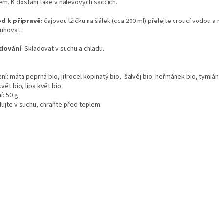
m. K dostání také v nálevových sáčcích.
d k přípravě:
čajovou lžičku na šálek (cca 200 ml) přelejte vroucí vodou a
luhovat.
dování:
Skladovat v suchu a chladu.
ní: máta peprná bio, jitrocel kopinatý bio, šalvěj bio, heřmánek bio, tymián
vět bio, lípa květ bio
í: 50 g
dujte v suchu, chraňte před teplem.