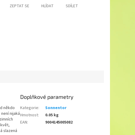
ZEPTAT SE
HLÍDAT
SDÍLET
Doplňkové parametry
kud někdo
Kategorie
:
Sonnentor
není nijaká
Hmotnost
:
0.05 kg
zimních
EAN
:
9004145005082
 květ,
á slazená