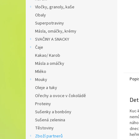
n
Vločky, granoly, kaše
e
Obaly
l
Superpotraviny
Másla, omáčky, krémy
SVAČINY A SNACKY
Čaje
Kakao/ Karob
Másla a omáčky
Mléko
Popi
Mouky
Oleje a tuky
Ořechy a ovoce v čokoládě
Det
Proteiny
Kuc-
Sušenky a bonbóny
nemů
Sušená zelenina
náho
Těstoviny
dnech
heřm
Zboží partnerů