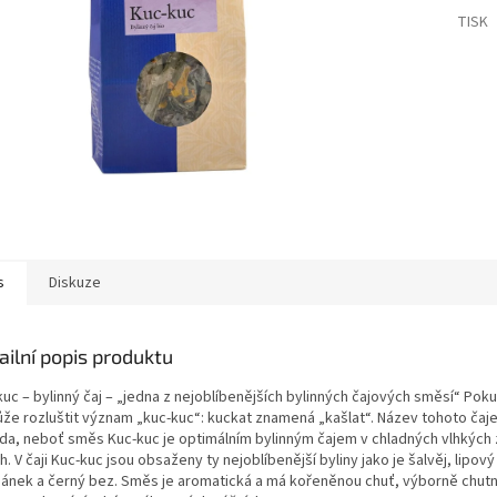
TISK
s
Diskuze
ailní popis produktu
kuc – bylinný čaj – „jedna z nejoblíbenějších bylinných čajových směsí“ Po
že rozluštit význam „kuc-kuc“: kuckat znamená „kašlat“. Název tohoto čaje 
da, neboť směs Kuc-kuc je optimálním bylinným čajem v chladných vlhkých 
. V čaji Kuc-kuc jsou obsaženy ty nejoblíbenější byliny jako je šalvěj, lipový
ánek a černý bez. Směs je aromatická a má kořeněnou chuť, výborně chutn