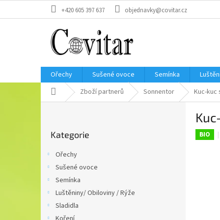
Přejít
+420 605 397 637
objednavky@covitar.cz
na
obsah
Ořechy
Sušené ovoce
Semínka
Luštěn
Domů
Zboží partnerů
Sonnentor
Kuc-kuc
P
Kuc
o
Přeskočit
s
Kategorie
kategorie
BIO
t
r
Ořechy
a
Sušené ovoce
n
Semínka
n
í
Luštěniny/ Obiloviny / Rýže
p
Sladidla
a
Koření