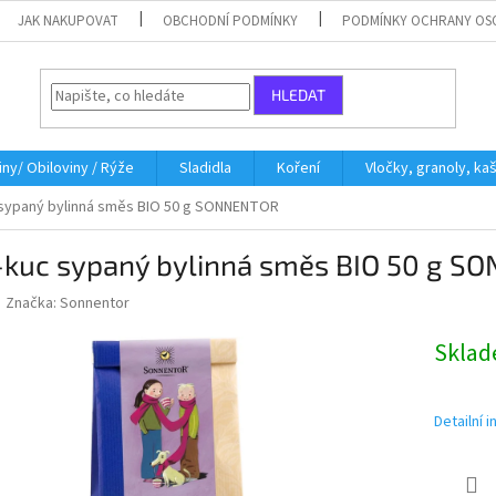
JAK NAKUPOVAT
OBCHODNÍ PODMÍNKY
PODMÍNKY OCHRANY OS
HLEDAT
iny/ Obiloviny / Rýže
Sladidla
Koření
Vločky, granoly, ka
 sypaný bylinná směs BIO 50 g SONNENTOR
-kuc sypaný bylinná směs BIO 50 g 
Značka:
Sonnentor
Skla
Detailní 