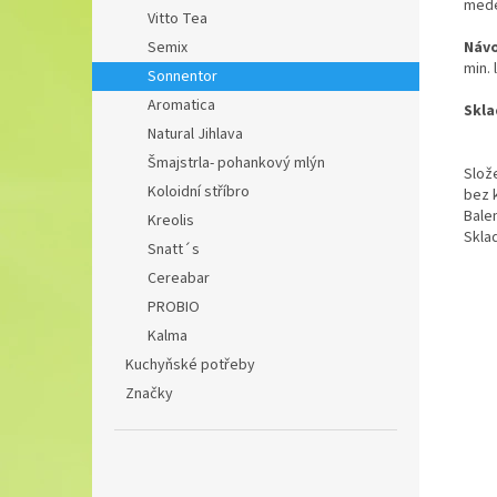
mede
Vitto Tea
Návo
Semix
min. 
Sonnentor
Aromatica
Skla
Natural Jihlava
Šmajstrla- pohankový mlýn
Slože
Koloidní stříbro
bez k
Balen
Kreolis
Skla
Snatt´s
Cereabar
PROBIO
Kalma
Kuchyňské potřeby
Značky