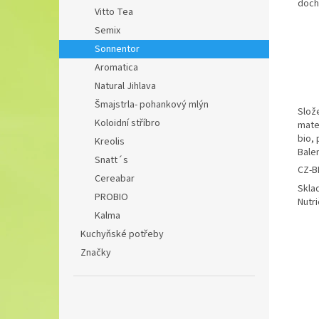
doch
Vitto Tea
Semix
Sonnentor
Aromatica
Natural Jihlava
Šmajstrla- pohankový mlýn
Slože
Koloidní stříbro
mate
bio, 
Kreolis
Balen
Snatt´s
CZ-B
Cereabar
Skla
PROBIO
Nutri
Kalma
Kuchyňské potřeby
Značky