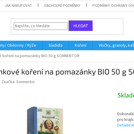
JAK NAKUPOVAT
OBCHODNÍ PODMÍNKY
PODMÍNKY OCHRANY OS
HLEDAT
iny/ Obiloviny / Rýže
Sladidla
Koření
Vločky, granoly, ka
vé koření na pomazánky BIO 50 g SONNENTOR
inkové koření na pomazánky BIO 50 g
Značka:
Sonnentor
Skla
Dokonalá
pro krají
Detailní 