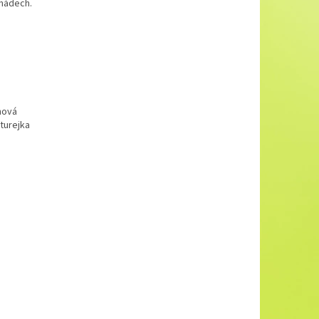
 nádech.
onová
turejka