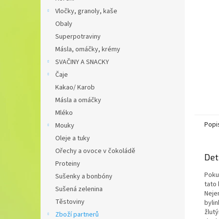
n
Vločky, granoly, kaše
e
Obaly
l
Superpotraviny
Másla, omáčky, krémy
SVAČINY A SNACKY
Čaje
Kakao/ Karob
Másla a omáčky
Mléko
Popi
Mouky
Oleje a tuky
Ořechy a ovoce v čokoládě
Det
Proteiny
Poku
Sušenky a bonbóny
tato
Sušená zelenina
Neje
Těstoviny
byli
žlut
Zboží partnerů