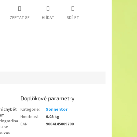
ZEPTAT SE
HLÍDAT
SDÍLET
Doplňkové parametry
mí chybět
Kategorie
:
Sonnentor
em.
Hmotnost
:
0.05 kg
ldegardina
EAN
:
9004145009790
ou se
ekovou