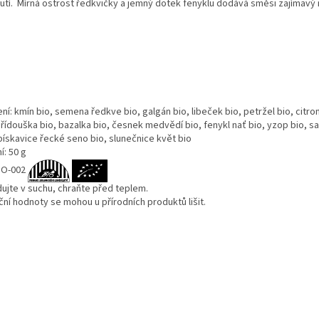
utí. Mírná ostrost ředkvičky a jemný dotek fenyklu dodává směsi zajímavý
ní: kmín bio, semena ředkve bio, galgán bio, libeček bio, petržel bio, citr
řídouška bio, bazalka bio, česnek medvědí bio, fenykl nať bio, yzop bio, sa
pískavice řecké seno bio, slunečnice květ bio
í: 50 g
IO-002
dujte v suchu, chraňte před teplem.
ční hodnoty se mohou u přírodních produktů lišit.