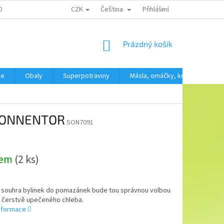
CZK
Čeština
OBNÍCH ÚDAJŮ
Přihlášení
NÁKUPNÍ
Prázdný košík
KOŠÍK
še
Obaly
Superpotraviny
Másla, omáčky, krémy
SV
 SONNENTOR
SON7091
dem
(2 ks)
 souhra bylinek do pomazánek bude tou správnou volbou
c čerstvě upečeného chleba.
informace