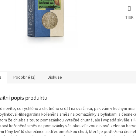
TISK
s
Podobné (2)
Diskuze
ailní popis produktu
d nevíte, co rychlého a chutného si dát na svačinku, pak vám v kuchyni nes
 bylinková Hildegardina kořeněná směs na pomazánky s bylinkami a česnek
nom že chleba s touto pomazánkou výtečně chutná, ale i vypadá skvěle. Hi
nková kořeněná směs na pomazánky vás okouzlí svou olivově zelenou barv
ými tóny květů slunečnice a středomořskou chutí, která je podtržená česn