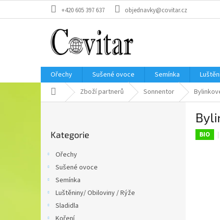
Přejít
+420 605 397 637
objednavky@covitar.cz
na
obsah
Ořechy
Sušené ovoce
Semínka
Luštěn
Domů
Zboží partnerů
Sonnentor
Bylinko
P
Byl
o
Přeskočit
s
Kategorie
kategorie
BIO
t
r
Ořechy
a
Sušené ovoce
n
Semínka
n
í
Luštěniny/ Obiloviny / Rýže
p
Sladidla
a
Koření