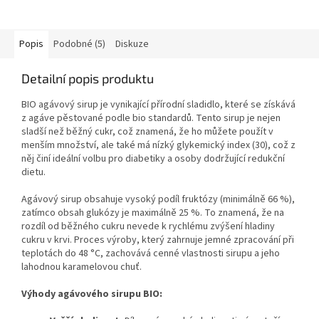
Popis
Podobné (5)
Diskuze
Detailní popis produktu
BIO agávový sirup je vynikající přírodní sladidlo, které se získává
z agáve pěstované podle bio standardů. Tento sirup je nejen
sladší než běžný cukr, což znamená, že ho můžete použít v
menším množství, ale také má nízký glykemický index (30), což z
něj činí ideální volbu pro diabetiky a osoby dodržující redukční
dietu.
Agávový sirup obsahuje vysoký podíl fruktózy (minimálně 66 %),
zatímco obsah glukózy je maximálně 25 %. To znamená, že na
rozdíl od běžného cukru nevede k rychlému zvýšení hladiny
cukru v krvi. Proces výroby, který zahrnuje jemné zpracování při
teplotách do 48 °C, zachovává cenné vlastnosti sirupu a jeho
lahodnou karamelovou chuť.
Výhody agávového sirupu BIO: