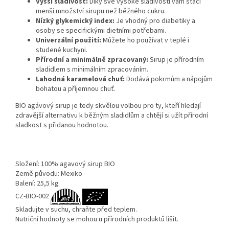
Vyšší sladivost:
Díky své vysoké sladivosti vám stačí
menší množství sirupu než běžného cukru.
Nízký glykemický index:
Je vhodný pro diabetiky a
osoby se specifickými dietními potřebami.
Univerzální použití:
Můžete ho používat v teplé i
studené kuchyni.
Přírodní a minimálně zpracovaný:
Sirup je přírodním
sladidlem s minimálním zpracováním.
Lahodná karamelová chuť:
Dodává pokrmům a nápojům
bohatou a příjemnou chuť.
BIO agávový sirup je tedy skvělou volbou pro ty, kteří hledají
zdravější alternativu k běžným sladidlům a chtějí si užít přírodní
sladkost s přidanou hodnotou.
Složení: 100% agavový sirup BIO
Země původu: Mexiko
Balení: 25,5 kg
CZ-BIO-002
Skladujte v suchu, chraňte před teplem.
Nutriční hodnoty se mohou u přírodních produktů lišit.