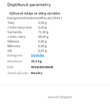
Doplňkové parametry
Výživové údaje ve 100 g výrobku
Energetická hodnota
296 kcal/1254 kJ
Tuky
0,00 g
z toho nasycené
0,00 g
Sacharidy
71,00 g
z toho cukry
69,00 g
Vláknina
5,80 g
Bílkoviny
0,00 g
Sůl
0,05 g
Kategorie
:
Sladidla
Hmotnost
:
25.5 kg
EAN
:
8594185540045
Země původu
:
Mexiko
Z
á
Vytvořil Shoptet
p
a
t