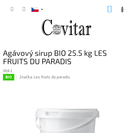
Přejít
NÁKUP
na
obsah
KOŠÍK
Agávový sirup BIO 25.5 kg LES
FRUITS DU PARADIS
004-1
Značka:
Les fruits du paradis
BIO