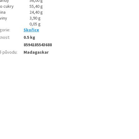
aridy
56,00 g
ho cukry
55,40 g
ina
24,40 g
viny
3,90 g
0,05 g
gorie
:
Skořice
nost
:
0.5 kg
8594185543688
ě původu
:
Madagaskar