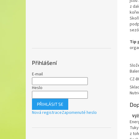
jsou 
z dal
kořen
Skoř
podpo
sezó
Tip 
orga
Přihlášení
Slož
Balen
E-mail
CZ-B
Skla
Heslo
Nutri
Dop
PŘIHLÁSIT SE
Nová registrace
Zapomenuté heslo
Výž
Ener
Tuky
z to