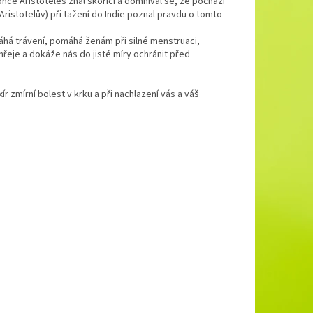
konce Aristoteles znal skořici a domníval se, že pochází
Aristotelův) při tažení do Indie poznal pravdu o tomto
áhá trávení, pomáhá ženám při silné menstruaci,
hřeje a dokáže nás do jisté míry ochránit před
r zmírní bolest v krku a při nachlazení vás a váš