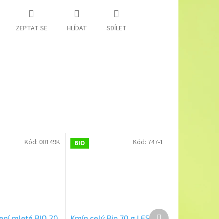
ZEPTAT SE
HLÍDAT
SDÍLET
Kód:
00149K
Kód:
747-1
BIO
Další
ení mleté BIO 20
Kmín celý Bio 70 g LES