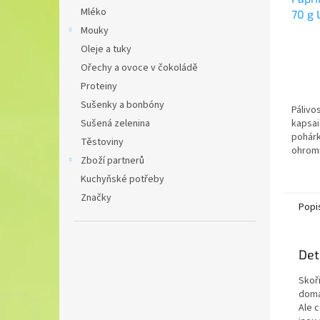
Mléko
70 g 
PARA
Mouky
Oleje a tuky
Ořechy a ovoce v čokoládě
Proteiny
Sušenky a bonbóny
Pálivos
kapsai
Sušená zelenina
pohár
Těstoviny
ohromi
Zboží partnerů
ocení,
nepře
Kuchyňské potřeby
antiox
Značky
Popi
Det
Skoři
domác
Ale c