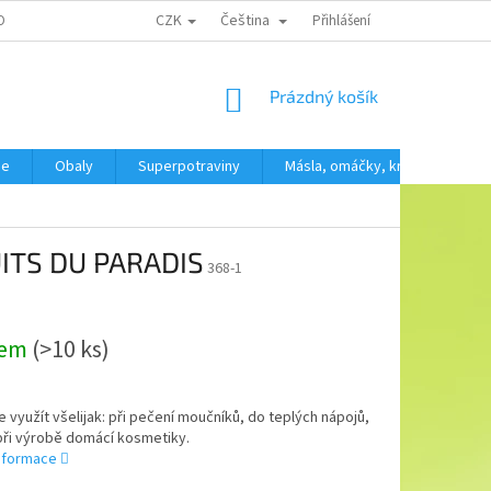
CZK
Čeština
OBNÍCH ÚDAJŮ
Přihlášení
NÁKUPNÍ
Prázdný košík
KOŠÍK
še
Obaly
Superpotraviny
Másla, omáčky, krémy
SV
UITS DU PARADIS
368-1
dem
(>10 ks)
ze využít všelijak: při pečení moučníků, do teplých nápojů,
při výrobě domácí kosmetiky.
informace