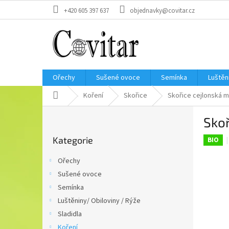
Přejít
+420 605 397 637
objednavky@covitar.cz
na
obsah
Ořechy
Sušené ovoce
Semínka
Luštěn
Domů
Koření
Skořice
Skořice cejlonská m
P
Skoř
o
Přeskočit
s
Kategorie
kategorie
BIO
t
r
Ořechy
a
Sušené ovoce
n
Semínka
n
í
Luštěniny/ Obiloviny / Rýže
p
Sladidla
a
Koření