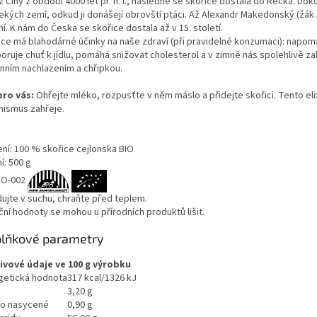
z Číny z období 4000 let př. n. l., následně se skořice dostala do Řecka. Do
ekých zemí, odkud ji donášejí obrovští ptáci. Až Alexandr Makedonský (žák 
í. K nám do Česka se skořice dostala až v 15. století.
ice má blahodárné účinky na naše zdraví (při pravidelné konzumaci): napom
ruje chuť k jídlu, pomáhá snižovat cholesterol a v zimně nás spolehlivě za
nním nachlazením a chřipkou.
pro vás:
Ohřejte mléko, rozpusťte v něm máslo a přidejte skořici. Tento elixí
nismus zahřeje.
ení: 100 % skořice cejlonska BIO
í: 500 g
IO-002
dujte v suchu, chraňte před teplem.
ční hodnoty se mohou u přírodních produktů lišit.
lňkové parametry
ivové údaje ve 100 g výrobku
getická hodnota
317 kcal/1326 kJ
3,20 g
ho nasycené
0,90 g