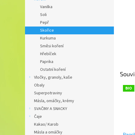
n
Vanilka
e
Soli
l
Pepř
Skořice
Kurkuma
Směsi koření
Hřebíček
Paprika
Ostatní koření
Souvi
Vločky, granoly, kaše
Obaly
BIO
Superpotraviny
Másla, omáčky, krémy
SVAČINY A SNACKY
Čaje
Kakao/ Karob
Másla a omáčky
Papri