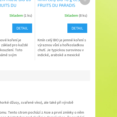
produkt
RUITS DU
FRUITS DU PARADIS
Skladem
(1 ks)
Skladem
(8 ks)
DETAIL
DETAIL
nové koření je
Kmín celý BIO je jemné koření s
 základ pro každé
výraznou vůní a hořkosladkou
kouzlení. Toto
chutí. Je typickou surovinou v
známé svým
indické, arabské a mexické
 teplým aroma s
kuchyni.
řebíčku, skořice a
o oříšku.
 (horké džusy, svařené víno), ale také při výrobě
tromu. Tento strom pochází z Asie a první zmínky o něm