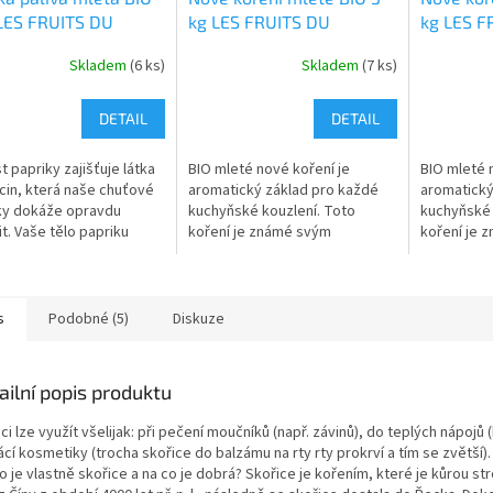
LES FRUITS DU
kg LES FRUITS DU
kg LES F
DIS
PARADIS
PARADIS
Skladem
(6 ks)
Skladem
(7 ks)
DETAIL
DETAIL
t papriky zajišťuje látka
BIO mleté nové koření je
BIO mleté 
cin, která naše chuťové
aromatický základ pro každé
aromatický
ky dokáže opravdu
kuchyňské kouzlení. Toto
kuchyňské 
t. Vaše tělo papriku
koření je známé svým
koření je 
 protože obsahuje
výrazným a teplým aroma s
výrazným a
berné množství
nádechem hřebíčku, skořice a
nádechem h
idantů.
muškátového oříšku.
muškátovéh
s
Podobné (5)
Diskuze
ailní popis produktu
ci lze využít všelijak: při pečení moučníků (např. závinů), do teplých nápojů
í kosmetiky (trocha skořice do balzámu na rty rty prokrví a tím se zvětší).
o je vlastně skořice a na co je dobrá? Skořice je kořením, které je kůrou s