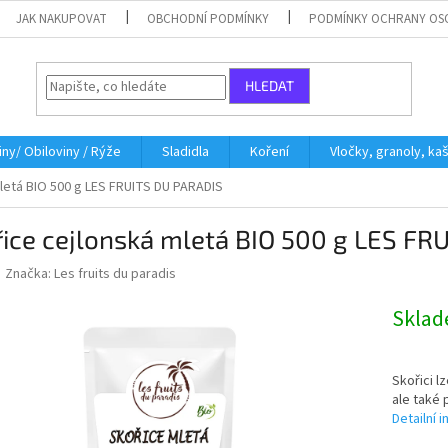
JAK NAKUPOVAT
OBCHODNÍ PODMÍNKY
PODMÍNKY OCHRANY OS
HLEDAT
iny/ Obiloviny / Rýže
Sladidla
Koření
Vločky, granoly, ka
letá BIO 500 g LES FRUITS DU PARADIS
ice cejlonská mletá BIO 500 g LES FR
Značka:
Les fruits du paradis
Skla
Skořici l
ale také 
Detailní 