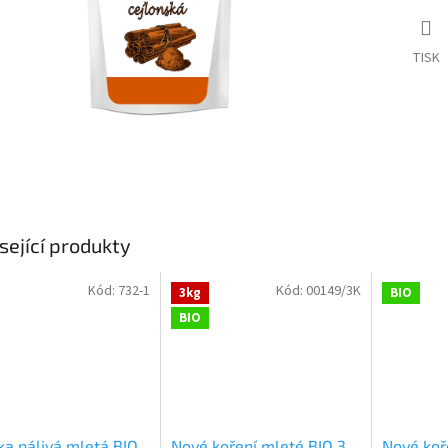
TISK
sející produkty
Kód:
732-1
Kód:
00149/3K
3kg
BIO
BIO
ka pálivá mletá BIO
Nové koření mleté BIO 3
Nové koř