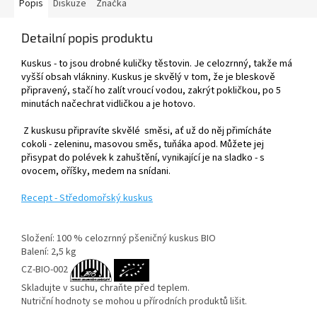
Popis
Diskuze
Značka
Detailní popis produktu
Kuskus - to jsou drobné kuličky těstovin. Je celozrnný, takže má
vyšší obsah vlákniny. Kuskus je skvělý v tom, že je bleskově
připravený, stačí ho zalít vroucí vodou, zakrýt pokličkou, po 5
minutách načechrat vidličkou a je hotovo.
Z kuskusu připravíte skvělé směsi, ať už do něj přimícháte
cokoli - zeleninu, masovou směs, tuňáka apod. Můžete jej
přisypat do polévek k zahuštění, vynikající je na sladko - s
ovocem, oříšky, medem na snídani.
Recept - Středomořský kuskus
Složení: 100 % celozrnný pšeničný kuskus BIO
Balení: 2,5 kg
CZ-BIO-002
Skladujte v suchu, chraňte před teplem.
Nutriční hodnoty se mohou u přírodních produktů lišit.