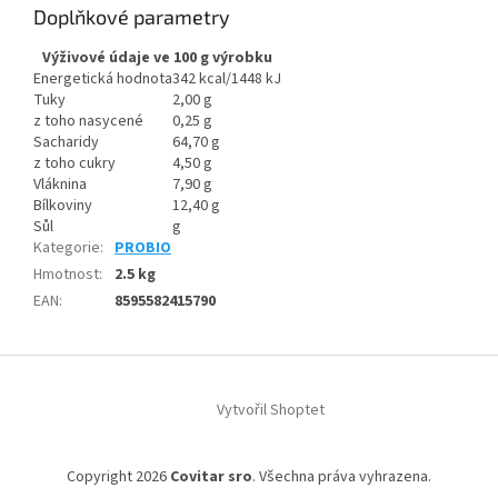
Doplňkové parametry
Výživové údaje ve 100 g výrobku
Energetická hodnota
342 kcal/1448 kJ
Tuky
2,00 g
z toho nasycené
0,25 g
Sacharidy
64,70 g
z toho cukry
4,50 g
Vláknina
7,90 g
Bílkoviny
12,40 g
Sůl
g
Kategorie
:
PROBIO
Hmotnost
:
2.5 kg
EAN
:
8595582415790
Z
á
Vytvořil Shoptet
p
a
t
Copyright 2026
Covitar sro
. Všechna práva vyhrazena.
í