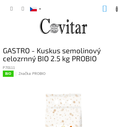
Přejít
NÁKUP
na
obsah
KOŠÍK
GASTRO - Kuskus semolinový
celozrnný BIO 2.5 kg PROBIO
P70111
Značka:
PROBIO
BIO