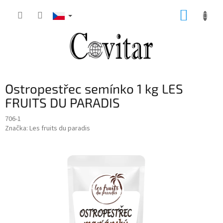
Přejít
NÁKUP
na
obsah
KOŠÍK
Ostropestřec semínko 1 kg LES
FRUITS DU PARADIS
706-1
Značka:
Les fruits du paradis