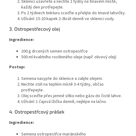
Sklenici uzavřete a nechte 2 týdny na tmavém místě,
každý den protřepejte.
Po 2 týdnech tinkturu sceďte a přelijte do tmavé lahvičky.
Užívání: 15-20 kapek 2-3krát denně ve sklenici vody.
3. Ostropestřecový olej
Ingredience:
200 g drcených semen ostropestřce
500 ml kvalitního rostlinného oleje (např. olivový olej)
Postup:
Semena nasypte do sklenice a zalijte olejem.
Nechte stát na teplém místě 3-4 týdny, občas
protřepejte.
Olej sceďte přes jemné sítko nebo gázu do čisté lahve.
Užívání: 1 čajová lžička denně, nejlépe na lačno.
4. Ostropestřcový prášek
Ingredience:
Semena ostropestřce mariánského