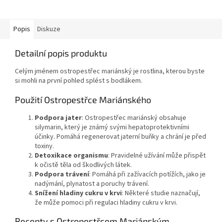
Popis
Diskuze
Detailní popis produktu
Celým jménem ostropestřec mariánský je rostlina, kterou byste
si mohli na první pohled splést s bodlákem.
Použití Ostropestřce Mariánského
Podpora jater
: Ostropestřec mariánský obsahuje
silymarin, který je známý svými hepatoprotektivními
účinky. Pomáhá regenerovat jaterní buňky a chrání je před
toxiny.
Detoxikace organismu
: Pravidelné užívání může přispět
k očistě těla od škodlivých látek.
Podpora trávení
: Pomáhá při zažívacích potížích, jako je
nadýmání, plynatost a poruchy trávení.
Snížení hladiny cukru v krvi
: Některé studie naznačují,
že může pomoci při regulaci hladiny cukru v krvi.
Recepty s Ostropestřcem Mariánským