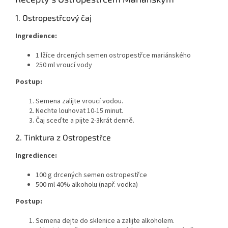
1. Ostropestřcový čaj
Ingredience:
1 lžíce drcených semen ostropestřce mariánského
250 ml vroucí vody
Postup:
Semena zalijte vroucí vodou.
Nechte louhovat 10-15 minut.
Čaj sceďte a pijte 2-3krát denně.
2. Tinktura z Ostropestřce
Ingredience:
100 g drcených semen ostropestřce
500 ml 40% alkoholu (např. vodka)
Postup:
Semena dejte do sklenice a zalijte alkoholem.