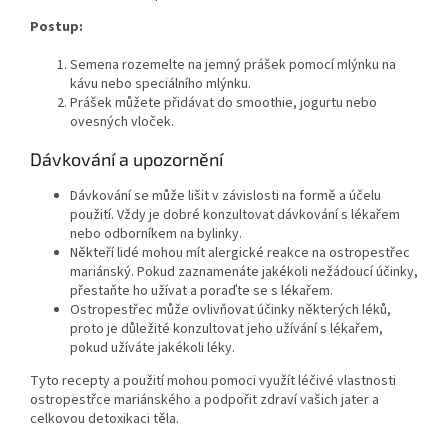
Postup:
Semena rozemelte na jemný prášek pomocí mlýnku na
kávu nebo speciálního mlýnku.
Prášek můžete přidávat do smoothie, jogurtu nebo
ovesných vloček.
Dávkování a upozornění
Dávkování se může lišit v závislosti na formě a účelu
použití. Vždy je dobré konzultovat dávkování s lékařem
nebo odborníkem na bylinky.
Někteří lidé mohou mít alergické reakce na ostropestřec
mariánský. Pokud zaznamenáte jakékoli nežádoucí účinky,
přestaňte ho užívat a poraďte se s lékařem.
Ostropestřec může ovlivňovat účinky některých léků,
proto je důležité konzultovat jeho užívání s lékařem,
pokud užíváte jakékoli léky.
Tyto recepty a použití mohou pomoci využít léčivé vlastnosti
ostropestřce mariánského a podpořit zdraví vašich jater a
celkovou detoxikaci těla.