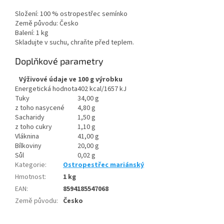
Složení: 100 % ostropestřec semínko
Země původu: Česko
Balení: 1 kg
Skladujte v suchu, chraňte před teplem.
Doplňkové parametry
Výživové údaje ve 100 g výrobku
Energetická hodnota
402 kcal/1657 kJ
Tuky
34,00 g
z toho nasycené
4,80 g
Sacharidy
1,50 g
z toho cukry
1,10 g
Vláknina
41,00 g
Bílkoviny
20,00 g
Sůl
0,02 g
Kategorie
:
Ostropestřec mariánský
Hmotnost
:
1 kg
EAN
:
8594185547068
Země původu
:
Česko