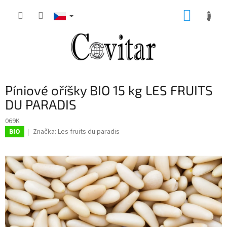
Přejít
NÁKUP
na
obsah
KOŠÍK
Píniové oříšky BIO 15 kg LES FRUITS
DU PARADIS
069K
Značka:
Les fruits du paradis
BIO