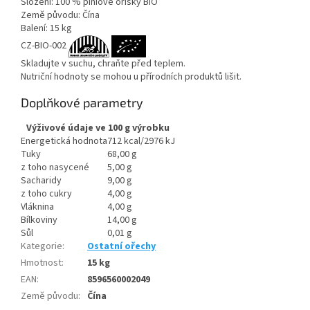
Složení: 100 % piniové oříšky BIO
Země původu: Čína
Balení: 15 kg
CZ-BIO-002
Skladujte v suchu, chraňte před teplem.
Nutriční hodnoty se mohou u přírodních produktů lišit.
Doplňkové parametry
Výživové údaje ve 100 g výrobku
Energetická hodnota
712 kcal/2976 kJ
Tuky
68,00 g
z toho nasycené
5,00 g
Sacharidy
9,00 g
z toho cukry
4,00 g
Vláknina
4,00 g
Bílkoviny
14,00 g
Sůl
0,01 g
Kategorie
:
Ostatní ořechy
Hmotnost
:
15 kg
EAN
:
8596560002049
Země původu
:
Čína