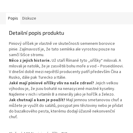
Popis
Diskuze
Detailní popis produktu
Piniový oříšek je vlastně ve skutečnosti semenem borovice
pinie. Zajímavostí je, že tato semínka ale vyrostou pouze na
samčí šišce stromu.
Něco z jejich historie.
Už staří Římané tyto „oříšky“ milovali. A
milovali je natolik, že je zasvětili bohu moře a vod – Poseidónovi.
V dnešní době mezi největší producenty patří především Čína a
Rusko, dále pak Turecko a Itálie.
Jaké mají piniové oříšky vliv na naše zdraví?
Jejich velkou
výhodou je, že jsou bohaté na nenasycené mastné kyseliny.
Najdeme v nich i vitamín B a minerály jako je hořčík a železo.
Jak chutnají a kam je použít?
Mají jemnou smetanovou chuť a
můžete je využít do salátů, posypat jimi těstoviny nebo je přidat
do bazalkového pesta, kterému dodají úžasně nekonvenční
chuť.