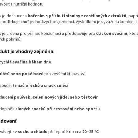
vost a nutriční hodnotu.
 je dochucena
kořením s příchutí slaniny z rostlinných extraktů
, pap
ý podtrhuje chuť jednotlivých ingrediencí. Výsledkem je vyvážená kombinac
 je určena pro přímou konzumaci a představuje
praktickou svačinu
, kte
ých pokrmů.
dukt je vhodný zejména:
rychlá svačina během dne
alátů nebo poké bowl
pro zvýšení křupavosti
 součást
mixů ořechů a snack směsí
chucení
polévek, zeleninových jídel nebo těstovin
 doplněk
slaných snacků při cestování nebo sportu
adovaní:
vávejte v
suchu a chladu
při teplotě do cca
20–25 °C
.