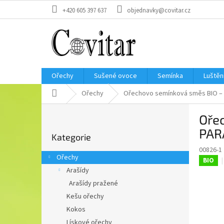
Přejít
+420 605 397 637
objednavky@covitar.cz
na
obsah
Ořechy
Sušené ovoce
Semínka
Luštěn
Domů
Ořechy
Ořechovo semínková směs BIO – s 
P
Ořec
o
Přeskočit
s
PAR
Kategorie
kategorie
t
00826-1
r
Ořechy
BIO
a
Arašídy
n
Arašídy pražené
n
í
Kešu ořechy
p
Kokos
a
Lískové ořechy