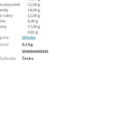
ho nasycené
12,00 g
aridy
24,00 g
ho cukry
12,00 g
ina
6,40 g
viny
17,00 g
0,81 g
gorie
:
Ořechy
nost
:
0.3 kg
8596560008263
ě původu
:
Česko