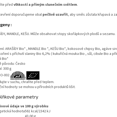
ňte před
vlhkostí a přímým slunečním světlem
.
tevření doporučujeme obal
pečlivě uzavřít
, aby směs zůstala křupavá a za
rgeny :
ÍDY, MANDLE, KEŠU. Může obsahovat stopy skořápkových plodů a sezamu.
ení: ARAŠÍDY Bio* , MANDLE Bio *, KEŠU Bio*, kokosové chipsy Bio, agáve s
koření s příchutí slaniny Bio 6,2% ( kukuřičná mouka Bio , sůl, cibule Bio a p
á Bio*
 původu: Česko
í: 300 g
IO-002
dujte v suchu, chraňte před teplem.
ční hodnoty se mohou u přírodních produktů lišit.
lňkové parametry
ivové údaje ve 100 g výrobku
getická hodnota
561 kcal/2342 kJ
43,00 g