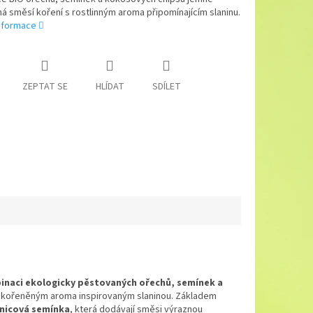
 směsí koření s rostlinným aroma připomínajícím slaninu.
informace
ZEPTAT SE
HLÍDAT
SDÍLET
naci ekologicky pěstovaných ořechů, semínek a
mně kořeněným aroma inspirovaným slaninou. Základem
čnicová semínka
, která dodávají směsi výraznou