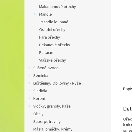
n
Makadamové ořechy
e
Mandle
l
Mandle loupané
Ostatní ořechy
Para ořechy
Pekanové ořechy
Pistácie
Vlašské ořechy
Sušené ovoce
Semínka
Luštěniny/ Obiloviny / Rýže
Popi
Sladidla
Koření
Vločky, granoly, kaše
Det
Obaly
Ořec
Superpotraviny
koko
Másla, omáčky, krémy
směs