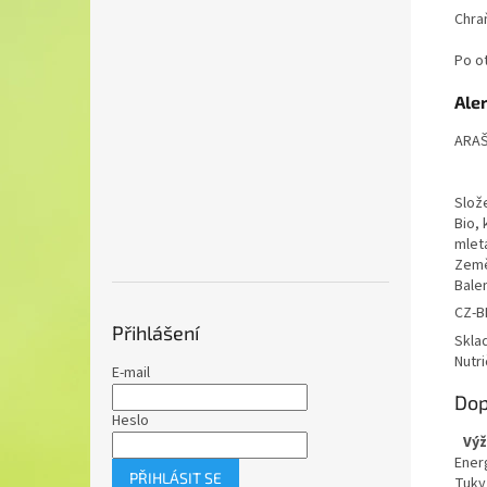
Chra
Po o
Ale
ARAŠ
Slož
Bio, 
mlet
Země
Balen
CZ-B
Přihlášení
Skla
Nutri
E-mail
Dop
Heslo
Výž
Ener
PŘIHLÁSIT SE
Tuky