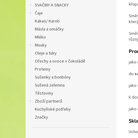
křupa
SVAČINY A SNACKY
Čaje
Směs
Kakao/ Karob
kter
Másla a omáčky
Směs
Mléko
různ
Mouky
Pro
Oleje a tuky
Ořechy a ovoce v čokoládě
jako
Proteiny
do
s
Sušenky a bonbóny
Sušená zelenina
jako
Těstoviny
k do
Zboží partnerů
jako
Kuchyňské potřeby
Značky
Skl
Ucho