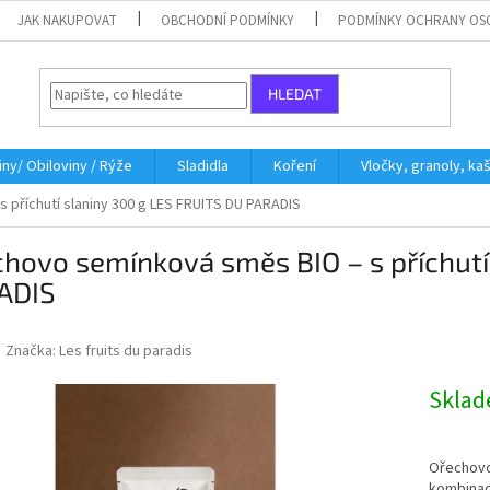
JAK NAKUPOVAT
OBCHODNÍ PODMÍNKY
PODMÍNKY OCHRANY OS
HLEDAT
iny/ Obiloviny / Rýže
Sladidla
Koření
Vločky, granoly, ka
příchutí slaniny 300 g LES FRUITS DU PARADIS
hovo semínková směs BIO – s příchutí
ADIS
Značka:
Les fruits du paradis
Skla
Ořechovo-
kombinac