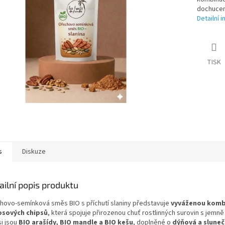
dochucená
Detailní 
TISK
s
Diskuze
ailní popis produktu
hovo-semínková směs BIO s příchutí slaniny představuje
vyváženou kombi
sových chipsů
, která spojuje přirozenou chuť rostlinných surovin s je
i jsou
BIO arašídy, BIO mandle a BIO kešu
, doplněné o
dýňová a slune