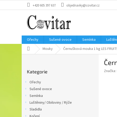
Přejít
+420 605 397 637
objednavky@covitar.cz
na
obsah
Ořechy
Sušené ovoce
Semínka
Luštěn
Domů
Mouky
Černušková mouka 1 kg LES FRUIT
P
Čer
o
Přeskočit
s
Značka:
Kategorie
kategorie
t
r
Ořechy
a
Sušené ovoce
n
Semínka
n
í
Luštěniny/ Obiloviny / Rýže
p
Sladidla
a
Koření