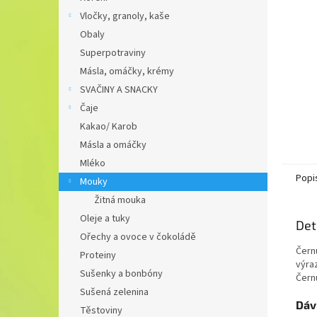
n
Vločky, granoly, kaše
e
Obaly
l
Superpotraviny
Másla, omáčky, krémy
SVAČINY A SNACKY
Čaje
Kakao/ Karob
Másla a omáčky
Mléko
Popi
Mouky
Žitná mouka
Oleje a tuky
Det
Ořechy a ovoce v čokoládě
Čern
Proteiny
výraz
Sušenky a bonbóny
Čern
Sušená zelenina
Dáv
Těstoviny