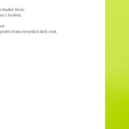
e hladké těsto.
si 1 hodinu).
ut.
spodní stranu nevydává dutý zvuk.