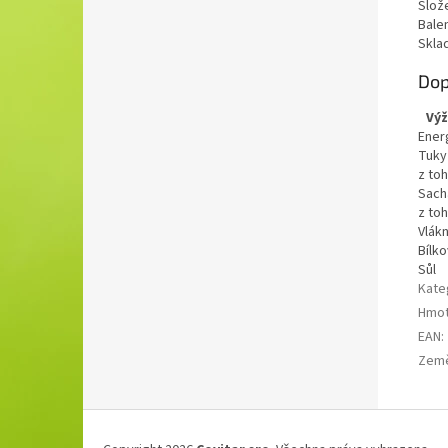
Slož
Balen
Skla
Dop
Výž
Ener
Tuky
z to
Sach
z to
Vlákn
Bílko
Sůl
Kate
Hmot
EAN
:
Zem
Z
á