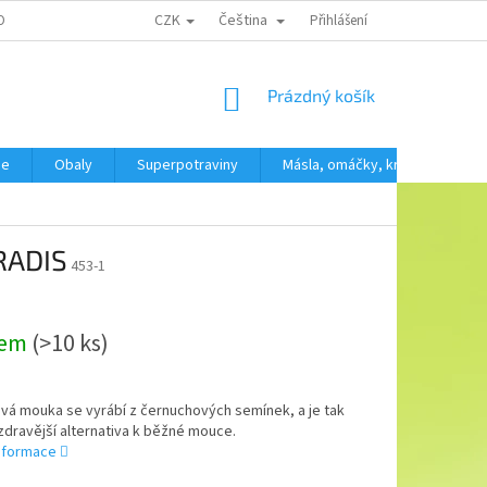
CZK
Čeština
OBNÍCH ÚDAJŮ
Přihlášení
NÁKUPNÍ
Prázdný košík
KOŠÍK
še
Obaly
Superpotraviny
Másla, omáčky, krémy
SV
RADIS
453-1
dem
(>10 ks)
vá mouka se vyrábí z černuchových semínek, a je tak
zdravější alternativa k běžné mouce.
informace