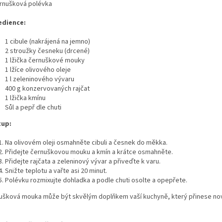
ernušková polévka
edience:
1 cibule (nakrájená na jemno)
2 stroužky česneku (drcené)
1 lžička černuškové mouky
1 lžíce olivového oleje
1 l zeleninového vývaru
400 g konzervovaných rajčat
1 lžička kmínu
Sůl a pepř dle chuti
tup:
Na olivovém oleji osmahněte cibuli a česnek do měkka.
Přidejte černuškovou mouku a kmín a krátce osmahněte.
Přidejte rajčata a zeleninový vývar a přiveďte k varu.
Snižte teplotu a vařte asi 20 minut.
Polévku rozmixujte dohladka a podle chuti osolte a opepřete.
ušková mouka může být skvělým doplňkem vaší kuchyně, který přinese nový