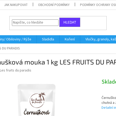
JAK NAKUPOVAT
OBCHODNÍ PODMÍNKY
PODMÍNKY OCHRANY OS
HLEDAT
iny/ Obiloviny / Rýže
Sladidla
Koření
Vločky, granoly, ka
S DU PARADIS
nušková mouka 1 kg LES FRUITS DU PA
Les fruits du paradis
Skla
Černuško
chutná a 
Detailní 