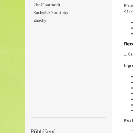
Zboží partnerů
Při 
dávko
Kuchyňské potřeby
Značky
Rec
1. Č
Ingr
Pos
Přihlášení