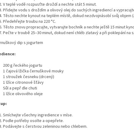
V teplé vodě rozpusťte droždí a nechte stát 5 minut.
Přidejte vodu s droždím a olivový olej do suchých ingrediencí a vypracujt
Těsto nechte kynout na teplém místě, dokud nezdvojnásobí svůj objem (a
Předehřejte troubu na 220 °C.
Těsto znovu propracujte, vytvarujte bochník a nechte ještě 15 minut kyno
Pečte v troubě 25–30 minut, dokud není chléb zlatavý a při poklepání na 
ernuškový dip s jogurtem
edience:
200 g řeckého jogurtu
1 čajová lžička černuškové mouky
1 stroužek česneku (drcený)
1 lžíce citronové šťávy
Sůl a pepř dle chuti
1 lžíce olivového oleje
tup:
Smíchejte všechny ingredience v míse.
Podle potřeby osolte a opepřete.
Podávejte s čerstvou zeleninou nebo chlebem.