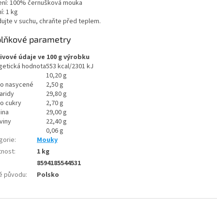
ení: 100% černušková mouka
í: 1 kg
dujte v suchu, chraňte před teplem.
lňkové parametry
ivové údaje ve 100 g výrobku
getická hodnota
553 kcal/2301 kJ
10,20 g
ho nasycené
2,50 g
aridy
29,80 g
ho cukry
2,70 g
ina
29,00 g
viny
22,40 g
0,06 g
gorie
:
Mouky
nost
:
1 kg
8594185544531
ě původu
:
Polsko