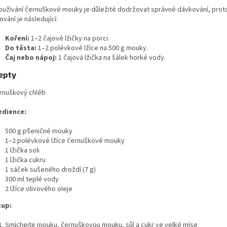
používání černuškové mouky je důležité dodržovat správné dávkování, protož
vání je následující:
Koření:
1–2 čajové lžičky na porci.
Do těsta:
1–2 polévkové lžíce na 500 g mouky.
Čaj nebo nápoj:
1 čajová lžička na šálek horké vody.
epty
ernuškový chléb
edience:
500 g pšeničné mouky
1–2 polévkové lžíce černuškové mouky
1 lžička soli
1 lžička cukru
1 sáček sušeného droždí (7 g)
300 ml teplé vody
2 lžíce olivového oleje
tup:
Smíchejte mouku, černuškovou mouku, sůl a cukr ve velké míse.