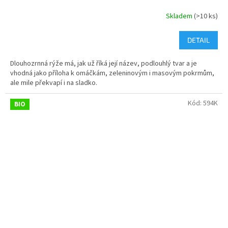
Skladem
(>10 ks)
DETAIL
Dlouhozrnná rýže má, jak už říká její název, podlouhlý tvar a je
vhodná jako příloha k omáčkám, zeleninovým i masovým pokrmům,
ale mile překvapí i na sladko.
Kód:
594K
BIO