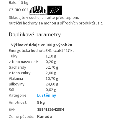
Balení: 5 kg
CZ-BIO-002
Skladujte v suchu, chraňte před teplem.
Nutriční hodnoty se mohou u přírodních produktů lišit.
Doplňkové parametry
Výživové údaje ve 100 g výrobku
Energetická hodnota
341 kcal/1427 kJ
Tuky
1,10 g
z toho nasycené
0,20 g
Sacharidy
52,70 g
z toho cukry
2,00 g
Vláknina
10,70 g
Bílkoviny
24,60 g
Sůl
0,02 g
Kategorie
:
Luštěniny
Hmotnost
:
5 kg
EAN
:
8594185542834
Země původu
:
Kanada