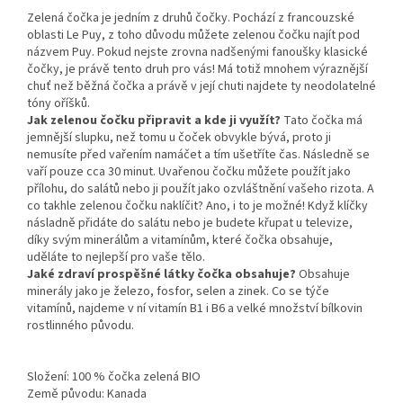
Zelená čočka je jedním z druhů čočky. Pochází z francouzské
oblasti Le Puy, z toho důvodu můžete zelenou čočku najít pod
názvem Puy. Pokud nejste zrovna nadšenými fanoušky klasické
čočky, je právě tento druh pro vás! Má totiž mnohem výraznější
chuť než běžná čočka a právě v její chuti najdete ty neodolatelné
tóny oříšků.
Jak zelenou čočku připravit a kde ji využít?
Tato čočka má
jemnější slupku, než tomu u čoček obvykle bývá, proto ji
nemusíte před vařením namáčet a tím ušetříte čas. Následně se
vaří pouze cca 30 minut. Uvařenou čočku můžete použít jako
přílohu, do salátů nebo ji použít jako ozvláštnění vašeho rizota. A
co takhle zelenou čočku naklíčit? Ano, i to je možné! Když klíčky
násladně přidáte do salátu nebo je budete křupat u televize,
díky svým minerálům a vitamínům, které čočka obsahuje,
uděláte to nejlepší pro vaše tělo.
Jaké zdraví prospěšné látky čočka obsahuje?
Obsahuje
minerály jako je železo, fosfor, selen a zinek. Co se týče
vitamínů, najdeme v ní vitamín B1 i B6 a velké množství bílkovin
rostlinného původu.
Složení: 100 % čočka zelená BIO
Země původu: Kanada