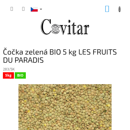
Přejít
NÁKUP
na
obsah
KOŠÍK
Čočka zelená BIO 5 kg LES FRUITS
DU PARADIS
283/5K
5kg
BIO