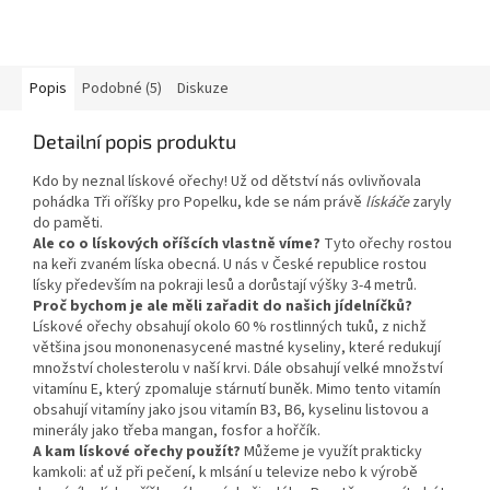
Popis
Podobné (5)
Diskuze
Detailní popis produktu
Kdo by neznal lískové ořechy! Už od dětství nás ovlivňovala
pohádka Tři oříšky pro Popelku, kde se nám právě
lískáče
zaryly
do paměti.
Ale co o lískových oříšcích vlastně víme?
Tyto ořechy rostou
na keři zvaném líska obecná. U nás v České republice rostou
lísky především na pokraji lesů a dorůstají výšky 3-4 metrů.
Proč bychom je ale měli zařadit do našich jídelníčků?
Lískové ořechy obsahují okolo 60 % rostlinných tuků, z nichž
většina jsou mononenasycené mastné kyseliny, které redukují
množství cholesterolu v naší krvi. Dále obsahují velké množství
vitamínu E, který zpomaluje stárnutí buněk. Mimo tento vitamín
obsahují vitamíny jako jsou vitamín B3, B6, kyselinu listovou a
minerály jako třeba mangan, fosfor a hořčík.
A kam lískové ořechy použít?
Můžeme je využít prakticky
kamkoli: ať už při pečení, k mlsání u televize nebo k výrobě