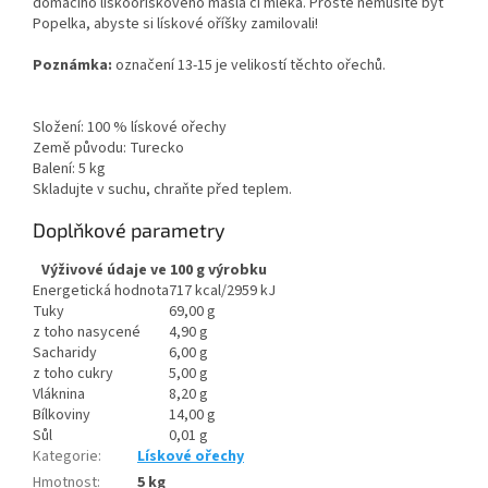
domácího lískooříškového másla či mléka. Prostě nemusíte být
Popelka, abyste si lískové oříšky zamilovali!
Poznámka:
označení 13-15 je velikostí těchto ořechů.
Složení: 100 % lískové ořechy
Země původu: Turecko
Balení: 5 kg
Skladujte v suchu, chraňte před teplem.
Doplňkové parametry
Výživové údaje ve 100 g výrobku
Energetická hodnota
717 kcal/2959 kJ
Tuky
69,00 g
z toho nasycené
4,90 g
Sacharidy
6,00 g
z toho cukry
5,00 g
Vláknina
8,20 g
Bílkoviny
14,00 g
Sůl
0,01 g
Kategorie
:
Lískové ořechy
Hmotnost
:
5 kg