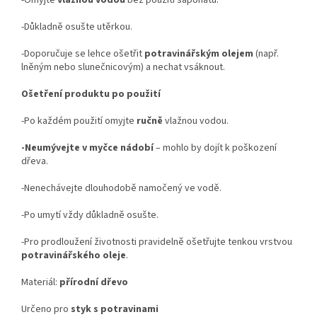
-Omyjte
vlažnou vodou
bez použití saponátu.
-Důkladně osušte utěrkou.
-Doporučuje se lehce ošetřit
potravinářským olejem
(např.
lněným nebo slunečnicovým) a nechat vsáknout.
Ošetření produktu po použití
-Po každém použití omyjte
ručně
vlažnou vodou.
-Neumývejte v myčce nádobí
– mohlo by dojít k poškození
dřeva.
-Nenechávejte dlouhodobě namočený ve vodě.
-Po umytí vždy důkladně osušte.
-Pro prodloužení životnosti pravidelně ošetřujte tenkou vrstvou
potravinářského oleje
.
Materiál:
přírodní dřevo
Určeno pro
styk s potravinami