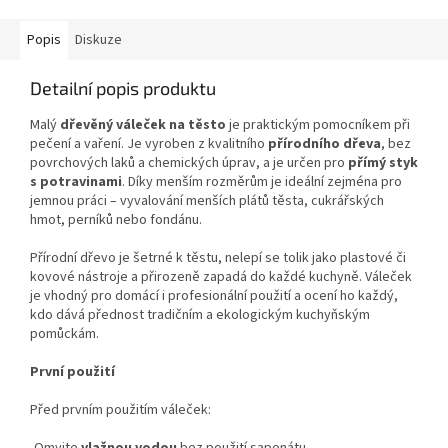
Popis
Diskuze
Detailní popis produktu
Malý
dřevěný váleček na těsto
je praktickým pomocníkem při
pečení a vaření. Je vyroben z kvalitního
přírodního dřeva
, bez
povrchových laků a chemických úprav, a je určen pro
přímý styk
s potravinami
. Díky menším rozměrům je ideální zejména pro
jemnou práci – vyvalování menších plátů těsta, cukrářských
hmot, perníků nebo fondánu.
Přírodní dřevo je šetrné k těstu, nelepí se tolik jako plastové či
kovové nástroje a přirozeně zapadá do každé kuchyně. Váleček
je vhodný pro domácí i profesionální použití a ocení ho každý,
kdo dává přednost tradičním a ekologickým kuchyňským
pomůckám.
První použití
Před prvním použitím váleček: