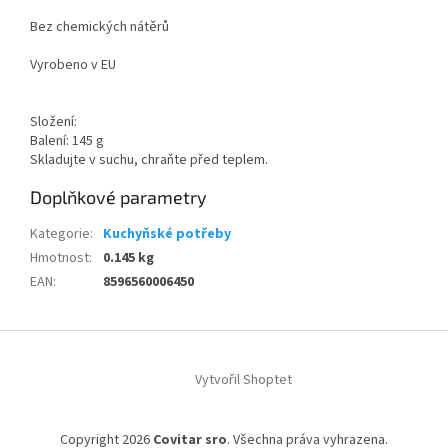
Bez chemických nátěrů
Vyrobeno v EU
Složení:
Balení: 145 g
Skladujte v suchu, chraňte před teplem.
Doplňkové parametry
Kategorie
:
Kuchyňské potřeby
Hmotnost
:
0.145 kg
EAN
:
8596560006450
Z
á
Vytvořil Shoptet
p
a
t
Copyright 2026
Covitar sro
. Všechna práva vyhrazena.