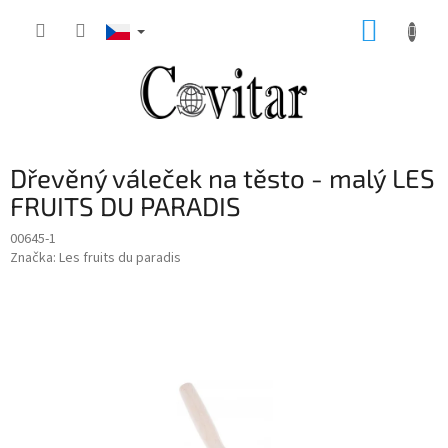
Přejít
NÁKUP
na
obsah
KOŠÍK
Dřevěný váleček na těsto - malý LES
FRUITS DU PARADIS
00645-1
Značka:
Les fruits du paradis