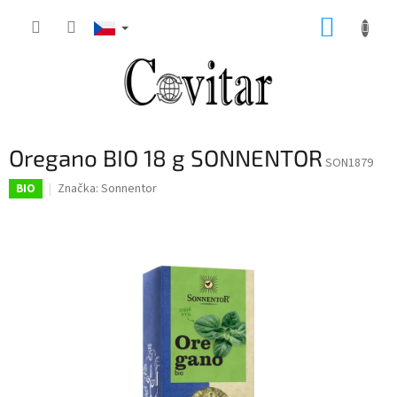
Přejít
NÁKUP
na
obsah
KOŠÍK
Oregano BIO 18 g SONNENTOR
SON1879
Značka:
Sonnentor
BIO