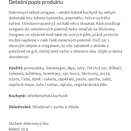
Detailní popis produktu
Dobromysl neboli oregano – umění italské kuchyně by nebylo
dokonalé bez tohoto bylinného, peprného, hořce-ostrého
koření. Středoevropané již od Italů něco okoukali. Rádi používají
oregano do zeleninových pokrmů nebo omáček na těstoviny.
Oregano se výborně hodí také do ostrých jídel, právě proto ho
možná najdeme v celé řadě mexických pokrmů. Ovčí sýr s
olivovým olejem a oregánem, to vše zabalené v alobalu a
položené na gril, vlažný letní večer a sklenice vína. Užijte si doma
dovolenou!
Využití:
pomazánky, hamburger, dipy, ryby, čerstvý sýr, drůbež,
zelenina, luštěniny, brambory, sýr, losos, těstoviny, pizza,
rizoto, čatní, dýně / cuketa, zapékání, pesto, quiche, salát,
vepřové maso, tofu / seitan, rajčata, vegetariánská jídla
Kuchyně:
středomořská kuchyně
Skladování:
Skladovat v suchu a chladu.
Složení: dobromysl bio
Balení: 18 g