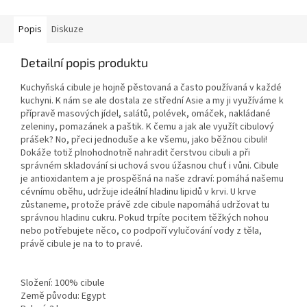
Popis
Diskuze
Detailní popis produktu
Kuchyňská cibule je hojně pěstovaná a často používaná v každé
kuchyni. K nám se ale dostala ze střední Asie a my ji využíváme k
přípravě masových jídel, salátů, polévek, omáček, nakládané
zeleniny, pomazánek a paštik. K čemu a jak ale využít cibulový
prášek? No, přeci jednoduše a ke všemu, jako běžnou cibuli!
Dokáže totiž plnohodnotně nahradit čerstvou cibuli a při
správném skladování si uchová svou úžasnou chuť i vůni. Cibule
je antioxidantem a je prospěšná na naše zdraví: pomáhá našemu
cévnímu oběhu, udržuje ideální hladinu lipidů v krvi. U krve
zůstaneme, protože právě zde cibule napomáhá udržovat tu
správnou hladinu cukru. Pokud trpíte pocitem těžkých nohou
nebo potřebujete něco, co podpoří vylučování vody z těla,
právě cibule je na to to pravé.
Složení: 100% cibule
Země původu: Egypt