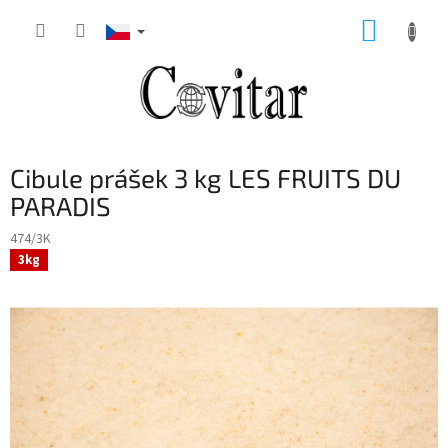
Přejít
NÁKUP
na
obsah
KOŠÍK
Cibule prášek 3 kg LES FRUITS DU
PARADIS
474/3K
3kg