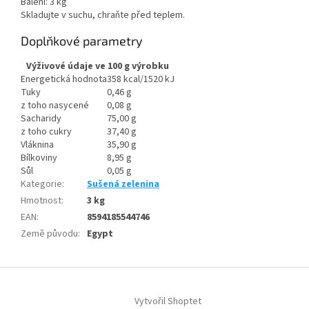
Balení: 3 kg
Skladujte v suchu, chraňte před teplem.
Doplňkové parametry
Výživové údaje ve 100 g výrobku
Energetická hodnota
358 kcal/1520 kJ
Tuky
0,46 g
z toho nasycené
0,08 g
Sacharidy
75,00 g
z toho cukry
37,40 g
Vláknina
35,90 g
Bílkoviny
8,95 g
Sůl
0,05 g
Kategorie
:
Sušená zelenina
Hmotnost
:
3 kg
EAN
:
8594185544746
Země původu
:
Egypt
Z
á
Vytvořil Shoptet
p