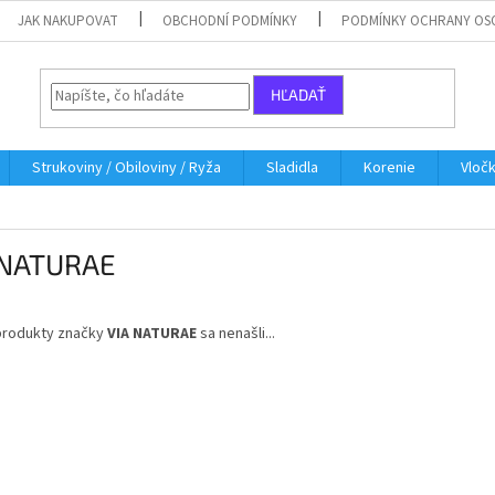
JAK NAKUPOVAT
OBCHODNÍ PODMÍNKY
PODMÍNKY OCHRANY OS
HĽADAŤ
Strukoviny / Obiloviny / Ryža
Sladidla
Korenie
Vloč
 NATURAE
produkty značky
VIA NATURAE
sa nenašli...