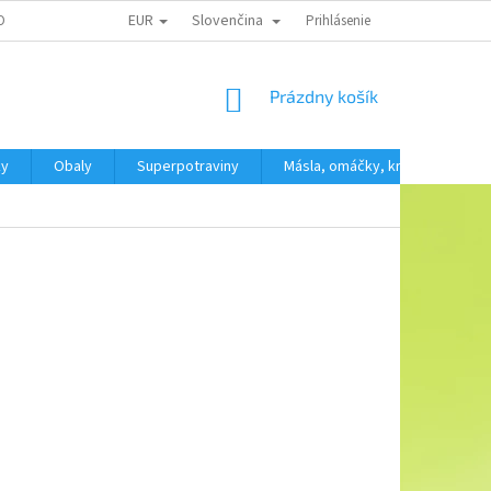
EUR
Slovenčina
OBNÍCH ÚDAJŮ
Prihlásenie
NÁKUPNÝ
Prázdny košík
KOŠÍK
ky
Obaly
Superpotraviny
Másla, omáčky, krémy
SV