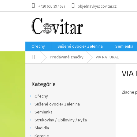
Prejsť
+420 605 397 637
objednavky@covitar.cz
na
obsah
Ořechy
Sušené ovocie/ Zelenina
Semienka
Domov
Predávané značky
VIA NATURAE
B
VIA
o
Preskočiť
č
Kategórie
kategórie
n
Žiadne 
ý
Ořechy
p
Sušené ovocie/ Zelenina
a
Semienka
n
e
Strukoviny / Obiloviny / Ryža
l
Sladidla
Korenie