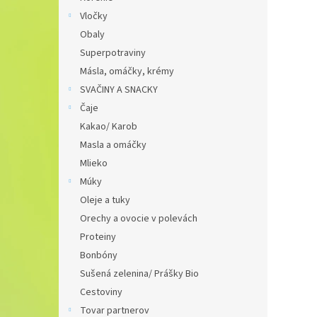
Vločky
Obaly
Superpotraviny
Másla, omáčky, krémy
SVAČINY A SNACKY
Čaje
Kakao/ Karob
Masla a omáčky
Mlieko
Múky
Oleje a tuky
Orechy a ovocie v polevách
Proteiny
Bonbóny
Sušená zelenina/ Prášky Bio
Cestoviny
Tovar partnerov