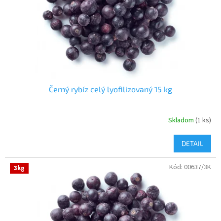
o
o
d
v
u
k
t
o
v
Černý rybíz celý lyofilizovaný 15 kg
Skladom
(1 ks)
DETAIL
Kód:
00637/3K
3kg