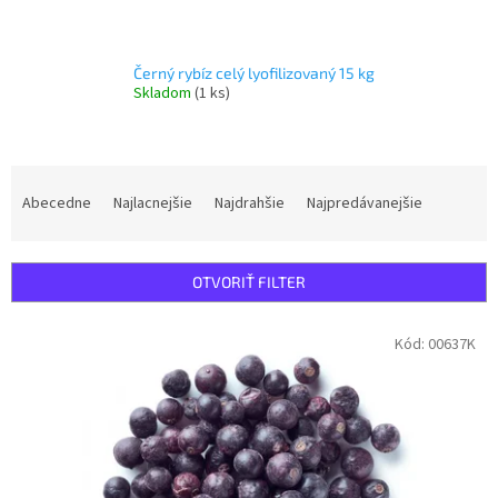
Černý rybíz celý lyofilizovaný 15 kg
Skladom
(1 ks)
R
a
Abecedne
Najlacnejšie
Najdrahšie
Najpredávanejšie
d
e
n
OTVORIŤ FILTER
i
e
V
Kód:
00637K
p
ý
r
p
o
i
d
s
u
p
k
r
t