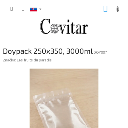
Prejsť
NÁKUP
na
obsah
KOŠÍK
Doypack 250x350, 3000ml
DOY007
Značka:
Les fruits du paradis