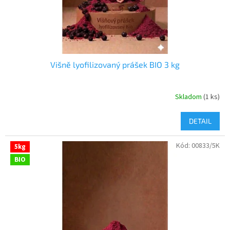
k
o
t
v
o
v
Višně lyofilizovaný prášek BIO 3 kg
Skladom
(1 ks)
DETAIL
Kód:
00833/5K
5kg
BIO