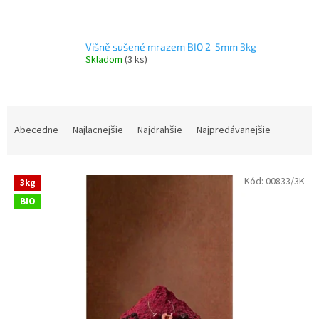
Višně sušené mrazem BIO 2-5mm 3kg
Skladom
(3 ks)
R
a
Abecedne
Najlacnejšie
Najdrahšie
Najpredávanejšie
d
e
V
n
Kód:
00833/3K
3kg
ý
i
BIO
p
e
i
p
s
r
p
o
r
d
o
u
d
k
u
t