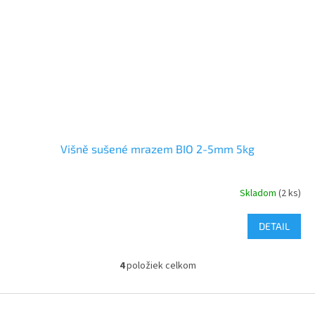
Višně sušené mrazem BIO 2-5mm 5kg
Skladom
(2 ks)
DETAIL
4
položiek celkom
O
v
l
Z
á