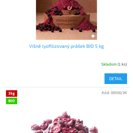
Višně lyofilizovaný prášek BIO 5 kg
Skladom
(1 ks)
DETAIL
Kód:
00500/3K
3kg
BIO