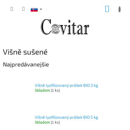
Prejsť
NÁKUP
na
obsah
KOŠÍK
B
Višně sušené
o
č
Najpredávanejšie
n
ý
p
Višně lyofilizovaný prášek BIO 3 kg
a
Skladom
(1 ks)
n
e
l
Višně lyofilizovaný prášek BIO 5 kg
Skladom
(1 ks)