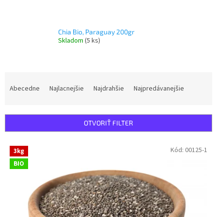
Chia Bio, Paraguay 200gr
Skladom
(5 ks)
R
a
Abecedne
Najlacnejšie
Najdrahšie
Najpredávanejšie
d
e
n
OTVORIŤ FILTER
i
e
V
Kód:
00125-1
p
3kg
ý
r
BIO
p
o
i
d
s
u
p
k
r
t