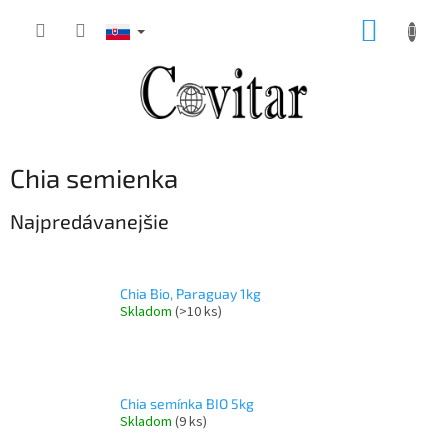
Prejsť
NÁKUP
na
obsah
KOŠÍK
Chia semienka
Najpredávanejšie
Chia Bio, Paraguay 1kg
Skladom
(>10 ks)
Chia semínka BIO 5kg
Skladom
(9 ks)