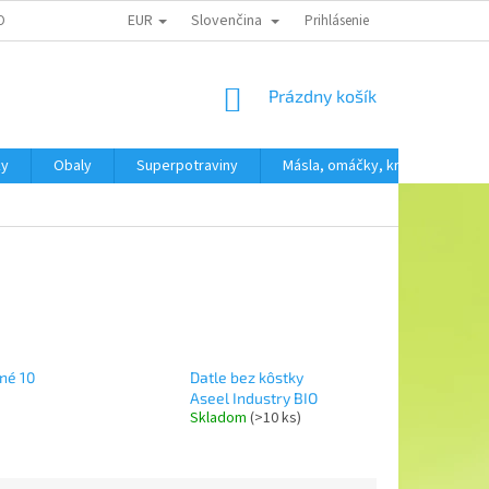
EUR
Slovenčina
OBNÍCH ÚDAJŮ
Prihlásenie
NÁKUPNÝ
Prázdny košík
KOŠÍK
ky
Obaly
Superpotraviny
Másla, omáčky, krémy
SV
né 10
Datle bez kôstky
Aseel Industry BIO
Skladom
(>10 ks)