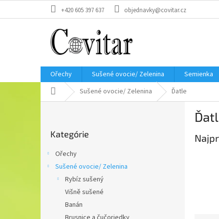
Prejsť
+420 605 397 637
objednavky@covitar.cz
na
obsah
Ořechy
Sušené ovocie/ Zelenina
Semienka
Domov
Sušené ovocie/ Zelenina
Ďatle
B
Ďat
o
Preskočiť
č
Kategórie
kategórie
Najpr
n
ý
Ořechy
p
Sušené ovocie/ Zelenina
a
Rybíz sušený
n
e
Višně sušené
l
Banán
Brusnice a čučoriedky