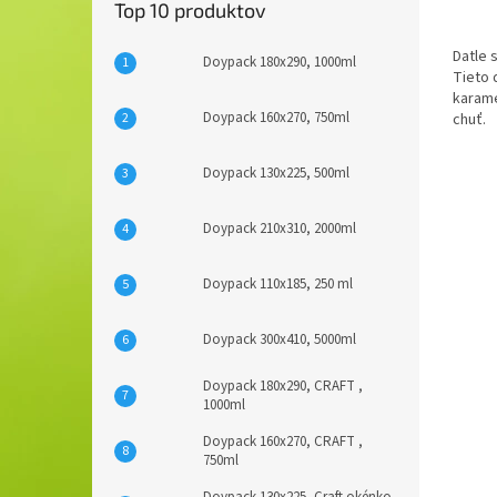
Top 10 produktov
Datle 
Doypack 180x290, 1000ml
Tieto 
karame
Doypack 160x270, 750ml
chuť.
Doypack 130x225, 500ml
Doypack 210x310, 2000ml
Doypack 110x185, 250 ml
Doypack 300x410, 5000ml
Doypack 180x290, CRAFT ,
1000ml
Doypack 160x270, CRAFT ,
750ml
Doypack 130x225, Craft okénko