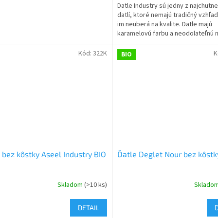
Datle Industry sú jedny z najchutne
datlí, ktoré nemajú tradičný vzhľad
im neuberá na kvalite. Datle majú
karamelovú farbu a neodolateľnú
chuť.
Kód:
322K
K
BIO
 bez kôstky Aseel Industry BIO
Ďatle Deglet Nour bez kôstk
Skladom
(>10 ks)
Sklado
DETAIL