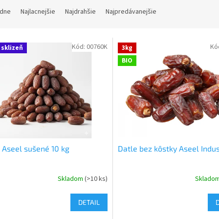
dne
Najlacnejšie
Najdrahšie
Najpredávanejšie
Kód:
00760K
Kó
 sklizeň
3kg
BIO
 Aseel sušené 10 kg
Datle bez kôstky Aseel Indus
Skladom
(>10 ks)
Sklado
DETAIL