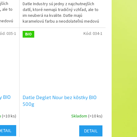
jších
Datle Industry sú jedny z najchutnejších
, ale to
datlí, ktoré nemajú tradičný vzhľad, ale to
im neuberá na kvalite. Datle majú
 medovú
karamelovú farbu a neodolateľnú medovú
chuť.
ód:
035-1
Kód:
034-1
BIO
y BIO
Datle Deglet Nour bez kôstky BIO
500g
m
(>10 ks)
Skladom
(>10 ks)
DETAIL
DETAIL