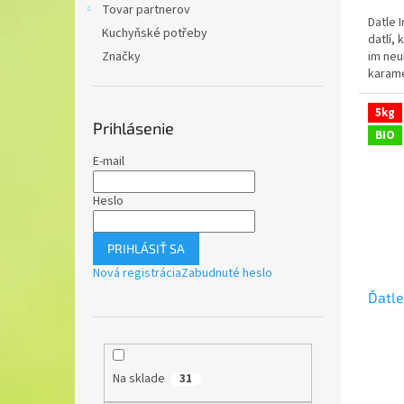
Tovar partnerov
Datle 
Kuchyňské potřeby
datlí,
Značky
im neu
karame
chuť.
5kg
Prihlásenie
BIO
E-mail
Heslo
PRIHLÁSIŤ SA
Nová registrácia
Zabudnuté heslo
Ďatle
Na sklade
31