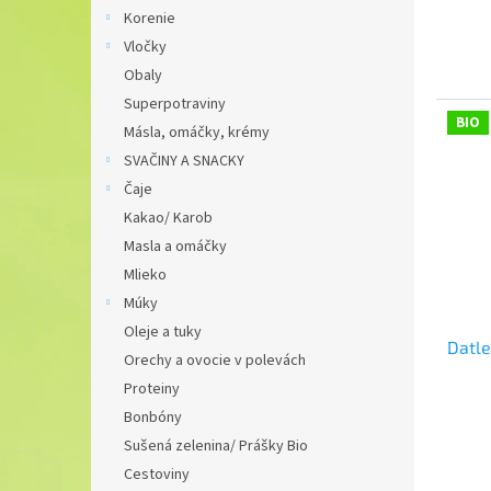
Korenie
Vločky
Obaly
Superpotraviny
BIO
Másla, omáčky, krémy
SVAČINY A SNACKY
Čaje
Kakao/ Karob
Masla a omáčky
Mlieko
Múky
Oleje a tuky
Datle
Orechy a ovocie v polevách
Proteiny
Bonbóny
Sušená zelenina/ Prášky Bio
Cestoviny