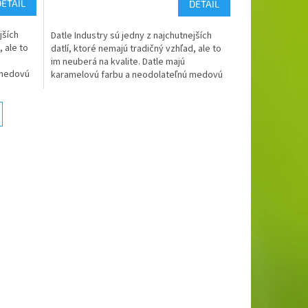
DETAIL
DETAIL
jších
Datle Industry sú jedny z najchutnejších
, ale to
datlí, ktoré nemajú tradičný vzhľad, ale to
im neuberá na kvalite. Datle majú
 medovú
karamelovú farbu a neodolateľnú medovú
chuť.