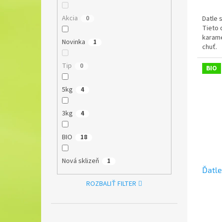
Akcia
Datle 
0
Tieto 
karame
Novinka
1
chuť.
Tip
0
BIO
5kg
4
3kg
4
BIO
18
Nová sklizeň
1
Ďatle
ROZBALIŤ FILTER