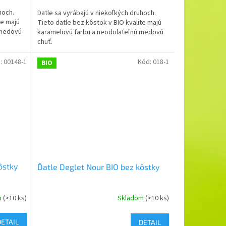
hoch.
Datle sa vyrábajú v niekoľkých druhoch.
te majú
Tieto datle bez kôstok v BIO kvalite majú
 medovú
karamelovú farbu a neodolateľnú medovú
chuť.
:
00148-1
Kód:
018-1
BIO
ôstky
Ďatle Deglet Nour BIO bez kôstky
m
(>10 ks)
Skladom
(>10 ks)
DETAIL
DETAIL