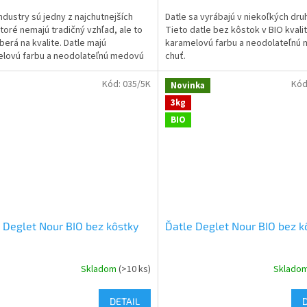
Industry sú jedny z najchutnejších
Datle sa vyrábajú v niekoľkých dru
 ktoré nemajú tradičný vzhľad, ale to
Tieto datle bez kôstok v BIO kvali
berá na kvalite. Datle majú
karamelovú farbu a neodolateľnú
lovú farbu a neodolateľnú medovú
chuť.
Kód:
035/5K
Kód
Novinka
3kg
BIO
 Deglet Nour BIO bez kôstky
Ďatle Deglet Nour BIO bez k
Skladom
(>10 ks)
Sklado
DETAIL