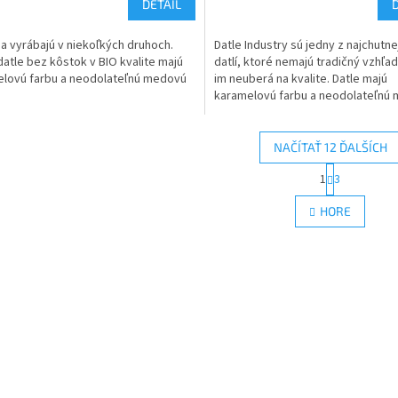
DETAIL
sa vyrábajú v niekoľkých druhoch.
Datle Industry sú jedny z najchutne
datle bez kôstok v BIO kvalite majú
datlí, ktoré nemajú tradičný vzhľad
lovú farbu a neodolateľnú medovú
im neuberá na kvalite. Datle majú
karamelovú farbu a neodolateľnú
chuť.
NAČÍTAŤ 12 ĎALŠÍCH
S
1
3
O
t
r
v
HORE
á
l
n
á
k
d
o
a
v
c
a
i
n
e
i
e
p
r
v
k