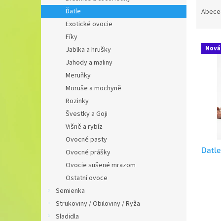
R
a
Ďatle
Abece
d
Exotické ovocie
e
Fíky
V
n
Nová
Jablka a hrušky
ý
i
Jahody a maliny
p
e
i
p
Meruňky
s
r
Moruše a mochyně
p
o
Rozinky
r
d
Švestky a Goji
o
u
Višně a rybíz
d
k
Ovocné pasty
u
t
Datle
k
o
Ovocné prášky
t
v
Ovocie sušené mrazom
o
Ostatní ovoce
v
Semienka
Strukoviny / Obiloviny / Ryža
Sladidla