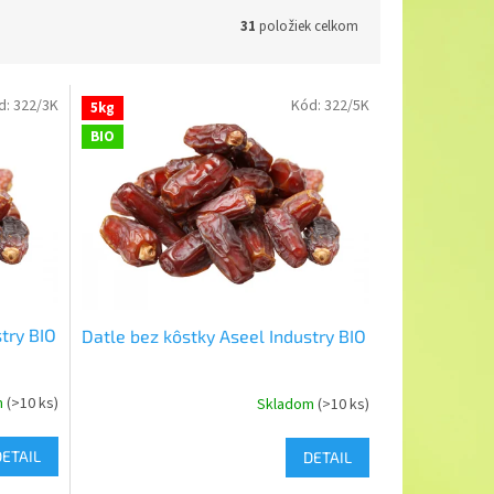
31
položiek celkom
d:
322/3K
Kód:
322/5K
5kg
BIO
try BIO
Datle bez kôstky Aseel Industry BIO
m
(>10 ks)
Skladom
(>10 ks)
DETAIL
DETAIL