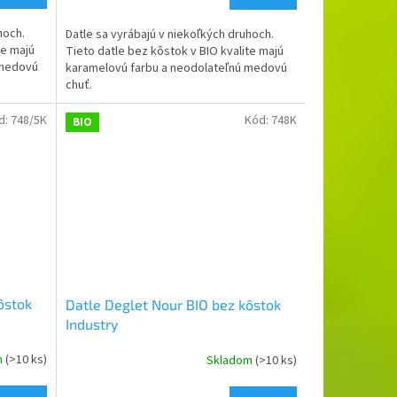
hoch.
Datle sa vyrábajú v niekoľkých druhoch.
te majú
Tieto datle bez kôstok v BIO kvalite majú
 medovú
karamelovú farbu a neodolateľnú medovú
chuť.
d:
748/5K
Kód:
748K
BIO
ôstok
Datle Deglet Nour BIO bez kôstok
Industry
m
(>10 ks)
Skladom
(>10 ks)