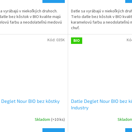
sa vyrábajú v niekoľkých druhoch.
Datle sa vyrábajú v niekoľkých dru
datle bez kôstok v BIO kvalite majú
Tieto datle bez kôstok v BIO kvali
lovú farbu a neodolateľnú medovú
karamelovú farbu a neodolateľnú
chuť.
Kód:
035K
Kó
BIO
 Deglet Nour BIO bez kôstky
Datle Deglet Nour BIO bez k
Industry
Skladom
(>10 ks)
Sklado