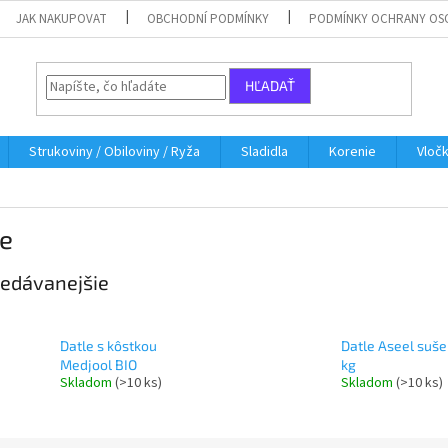
JAK NAKUPOVAT
OBCHODNÍ PODMÍNKY
PODMÍNKY OCHRANY OS
HĽADAŤ
Strukoviny / Obiloviny / Ryža
Sladidla
Korenie
Vloč
le
edávanejšie
Datle s kôstkou
Datle Aseel suše
Medjool BIO
kg
Skladom
(>10 ks)
Skladom
(>10 ks)