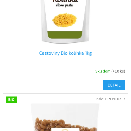
o
o
d
v
u
k
t
o
v
Cestoviny Bio kolínka 1kg
Skladom
(>10 ks)
DETAIL
Kód:
PRO910217
BIO