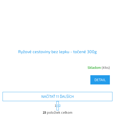
Ryžové cestoviny bez lepku - točené 300g
Skladom
(4 ks)
DETAIL
NAČÍTAŤ 11 ĎALŠÍCH
S
1
2
t
O
r
23
položiek celkom