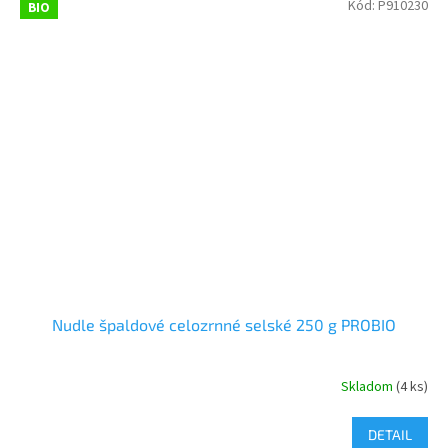
Kód:
P910230
BIO
Nudle špaldové celozrnné selské 250 g PROBIO
Skladom
(4 ks)
DETAIL