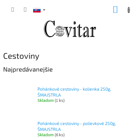
Prejsť
NÁKUP
na
obsah
KOŠÍK
Cestoviny
Najpredávanejšie
Pohánkové cestoviny - kolienka 250g,
ŠMAJSTRLA
Skladom
(1 ks)
Pohánkové cestoviny - polievkové 250g,
ŠMAJSTRLA
Skladom
(6 ks)