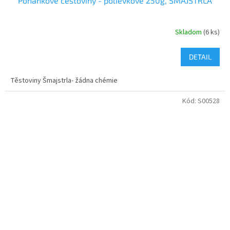
Pohánkové cestoviny - polievkové 250g, ŠMAJSTRLA
Skladom
(6 ks)
DETAIL
Těstoviny Šmajstrla- žádna chémie
Kód:
S00528