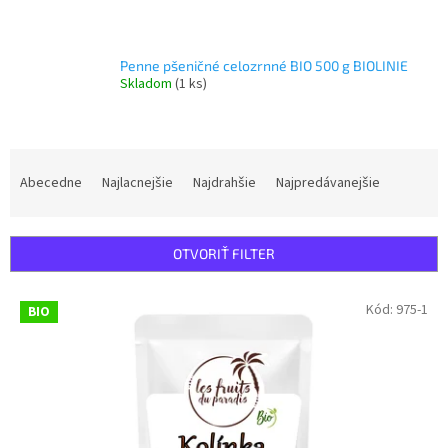
Penne pšeničné celozrnné BIO 500 g BIOLINIE
Skladom
(1 ks)
R
a
Abecedne
Najlacnejšie
Najdrahšie
Najpredávanejšie
d
e
n
OTVORIŤ FILTER
i
e
V
Kód:
975-1
p
BIO
ý
r
p
o
i
d
s
u
p
k
r
t