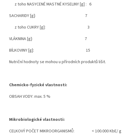
z toho NASYCENÉ MASTNÉ KYSELINY [g] : 6
SACHARIDY [g]
: 7
z toho CUKRY [g]
: 3
VLÁKNINA [g]
: 7
BÍLKOVINY [g]
: 15
Nutriční hodnoty se mohou u přírodních produktů lišit.
Chemicko-fyzické vlastnosti:
OBSAH VODY: max. 5 %
Mikrobiologické vlastnosti:
CELKOVÝ POČET MIKROORGANISMŮ
: < 100.000 KbE/
g