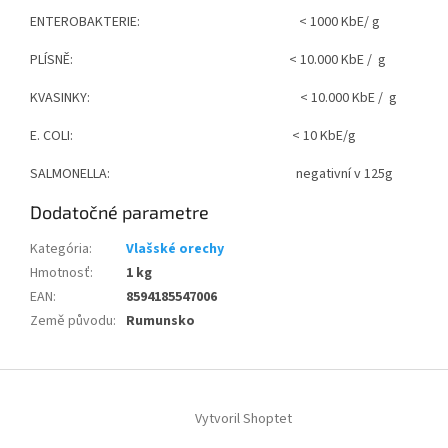
ENTEROBAKTERIE: < 1000 KbE/ g
PLÍSNĚ: < 10.000 KbE /
g
KVASINKY: < 10.000 KbE /
g
E. COLI: < 10 KbE/g
SALMONELLA: negativní v 125g
Dodatočné parametre
Kategória
:
Vlašské orechy
Hmotnosť
:
1 kg
EAN
:
8594185547006
Země původu
:
Rumunsko
Z
á
Vytvoril Shoptet
p
ä