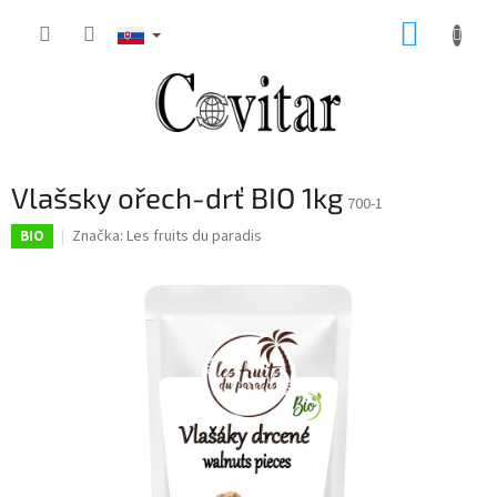
Prejsť
NÁKUP
na
obsah
KOŠÍK
Vlašsky ořech-drť BIO 1kg
700-1
Značka:
Les fruits du paradis
BIO