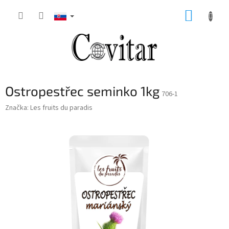
Prejsť
NÁKUP
na
obsah
KOŠÍK
Ostropestřec seminko 1kg
706-1
Značka:
Les fruits du paradis