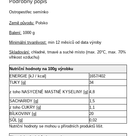
Podrobný popis
Ostropestřec semínko
Země původu:
Polsko
Balení:
1000 g
Minimální trvanlivost:
min 12 měsíců od data výroby
Skladování:
chladné, tmavé a suché místo (max. 20°C, max. 70%
vlhkost vzduchu)
Nutriční hodnoty na 100g výrobku
ENERGIE [kJ / kcal]
1657/402
TUKY [g]
34
z toho NASYCENÉ MASTNÉ KYSELINY [g]
4,8
SACHARIDY [g]
1,5
z toho CUKRY [g]
1,1
BÍLKOVINY [g]
20
SŮL [g]
0,02
Nutriční hodnoty se mohou u přírodních produktů lišit.