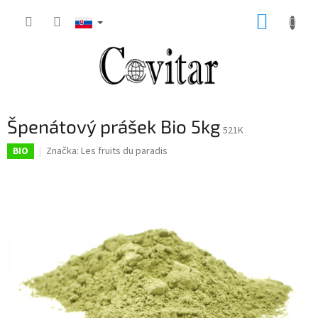
Prejsť
NÁKUP
na
obsah
KOŠÍK
Špenátový prášek Bio 5kg
521K
Značka:
Les fruits du paradis
BIO