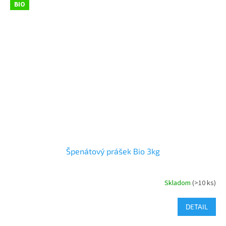
BIO
Špenátový prášek Bio 3kg
Skladom
(>10 ks)
DETAIL