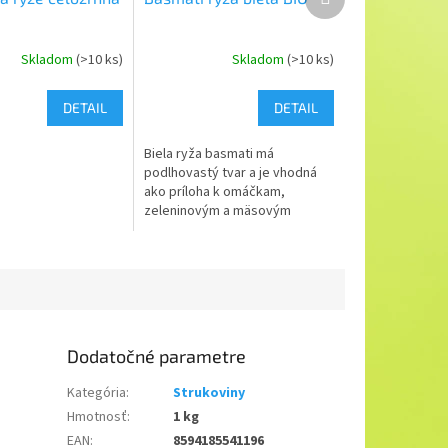
produkt
Skladom
(>10 ks)
Skladom
(>10 ks)
DETAIL
DETAIL
Biela ryža basmati má
podlhovastý tvar a je vhodná
ako príloha k omáčkam,
zeleninovým a mäsovým
jedlám a oživí vaše šaláty.
Dodatočné parametre
Kategória
:
Strukoviny
Hmotnosť
:
1 kg
EAN
:
8594185541196