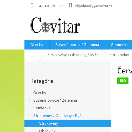
Prejsť
+420 605 397 637
objednavky@covitar.cz
na
obsah
Ořechy
Sušené ovocie/ Zelenina
Semienka
Domov
Strukoviny / Obiloviny / Ryža
Strukoviny
B
Červ
o
Preskočiť
č
Kategórie
kategórie
BIO
n
ý
Ořechy
p
Sušené ovocie/ Zelenina
a
Semienka
n
e
Strukoviny / Obiloviny / Ryža
l
Strukoviny
Obiloviny