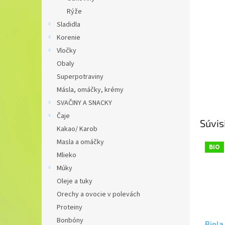
Rýže
Sladidla
Korenie
Vločky
Obaly
Superpotraviny
Másla, omáčky, krémy
SVAČINY A SNACKY
Čaje
Súvis
Kakao/ Karob
Masla a omáčky
BIO
Mlieko
Múky
Oleje a tuky
Orechy a ovocie v polevách
Proteiny
Bonbóny
Biela