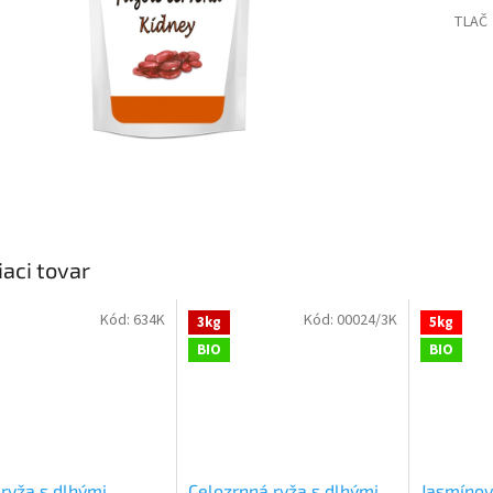
TLAČ
iaci tovar
Kód:
634K
Kód:
00024/3K
3kg
5kg
BIO
BIO
 ryža s dlhými
Celozrnná ryža s dlhými
Jasmínov