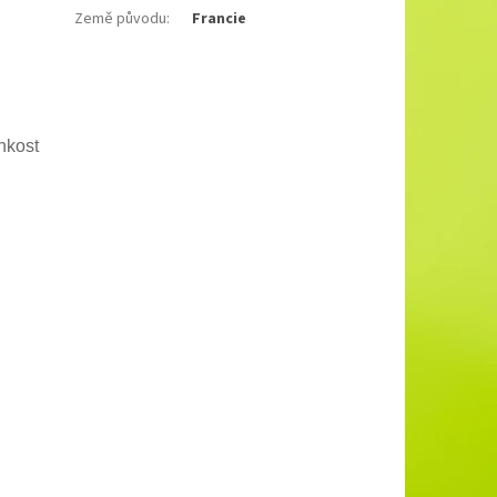
Země původu
:
Francie
hkost