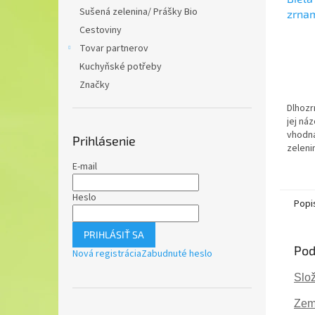
Sušená zelenina/ Prášky Bio
zrnam
Cestoviny
Tovar partnerov
Kuchyňské potřeby
Značky
Dlhozr
jej ná
vhodná
Prihlásenie
zelen
pokrmo
E-mail
prekva
jedlác
Heslo
Popi
PRIHLÁSIŤ SA
Pod
Nová registrácia
Zabudnuté heslo
Slož
Zem