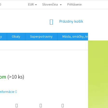
EUR
Slovenčina
OBNÍCH ÚDAJŮ
Prihlásenie
NÁKUPNÝ
Prázdny košík
KOŠÍK
ky
Obaly
Superpotraviny
Másla, omáčky, krémy
SV
dom
(>10 ks)
informácie