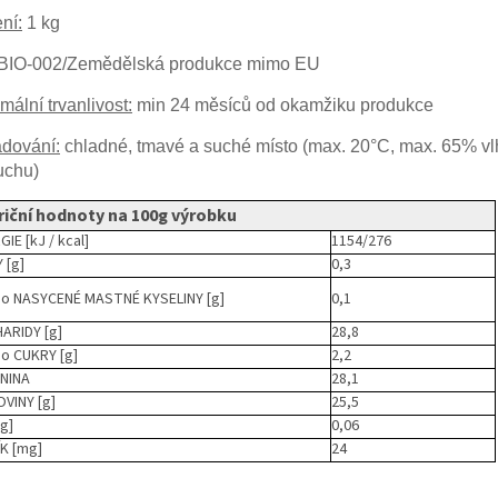
ní:
1 kg
BIO-002/Zemědělská produkce mimo EU
mální trvanlivost:
min 24 měsíců od okamžiku produkce
adování:
chladné, tmavé a suché místo (max. 20°C, max. 65% vl
uchu)
riční hodnoty na 100g výrobku
IE [kJ / kcal]
1154/276
 [g]
0,3
ho NASYCENÉ MASTNÉ KYSELINY [g]
0,1
ARIDY [g]
28,8
ho CUKRY [g]
2,2
NINA
28,1
OVINY [g]
25,5
[g]
0,06
K [mg]
24