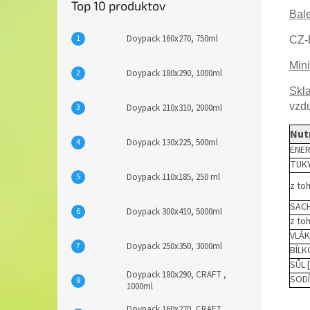
Top 10 produktov
Bale
Doypack 160x270, 750ml
CZ-
Mini
Doypack 180x290, 1000ml
Skl
vzd
Doypack 210x310, 2000ml
Nut
Doypack 130x225, 500ml
ENERG
TUKY
Doypack 110x185, 250 ml
z to
SACH
Doypack 300x410, 5000ml
z to
VLÁK
Doypack 250x350, 3000ml
BÍLK
SŮL 
Doypack 180x290, CRAFT ,
SODÍ
1000ml
Doypack 160x270, CRAFT ,