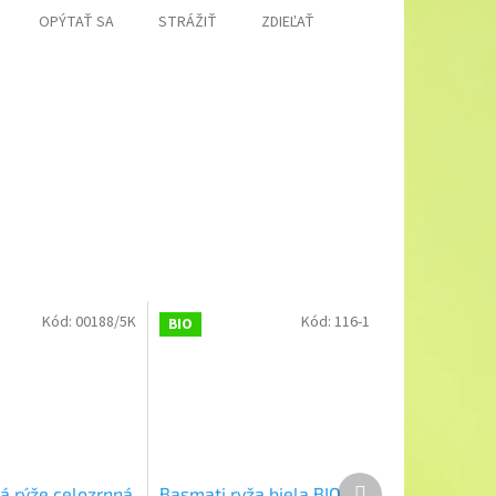
OPÝTAŤ SA
STRÁŽIŤ
ZDIEĽAŤ
Kód:
00188/5K
Kód:
116-1
BIO
Ďalší
á rýže celozrnná
Basmati ryža biela BIO