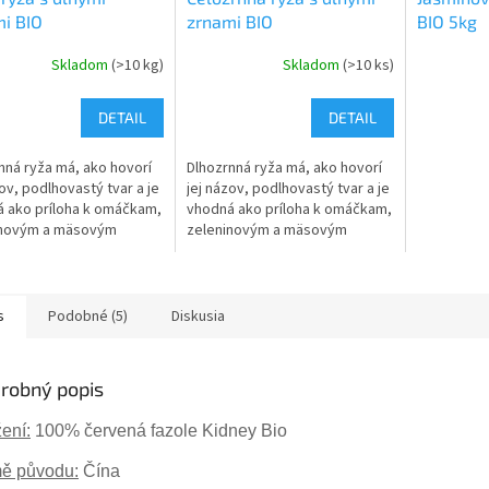
i BIO
zrnami BIO
BIO 5kg
Skladom
(>10 kg)
Skladom
(>10 ks)
DETAIL
DETAIL
nná ryža má, ako hovorí
Dlhozrnná ryža má, ako hovorí
zov, podlhovastý tvar a je
jej názov, podlhovastý tvar a je
 ako príloha k omáčkam,
vhodná ako príloha k omáčkam,
inovým a mäsovým
zeleninovým a mäsovým
m, ale príjemne
jedlám, ale príjemne prekvapí
pí aj pri sladkých
aj pri sladkých pokrmoch.
h.
s
Podobné (5)
Diskusia
robný popis
ení:
100% červená fazole Kidney B
io
ě původu:
Čína