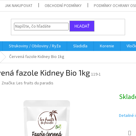
JAK NAKUPOVAT
OBCHODNÍ PODMÍNKY
PODMÍNKY OCHRANY OS
HĽADAŤ
Strukoviny / Obiloviny / Ryža
Sladidla
Korenie
Vloč
Červená fazole Kidney Bio 1kg
ená fazole Kidney Bio 1kg
119-1
Značka:
Les fruits du paradis
Skla
Detailné 